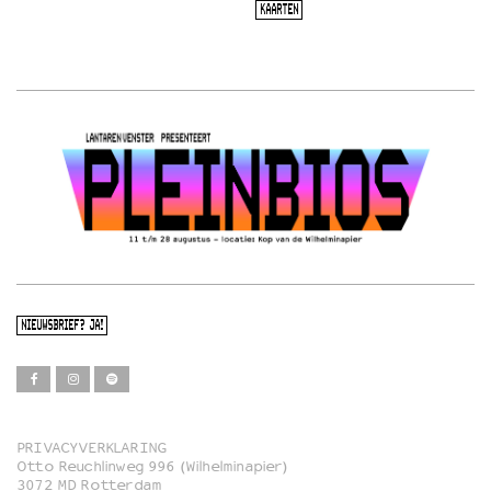
KAARTEN
NIEUWSBRIEF? JA!
PRIVACYVERKLARING
Otto Reuchlinweg 996 (Wilhelminapier)
Film
3072 MD Rotterdam