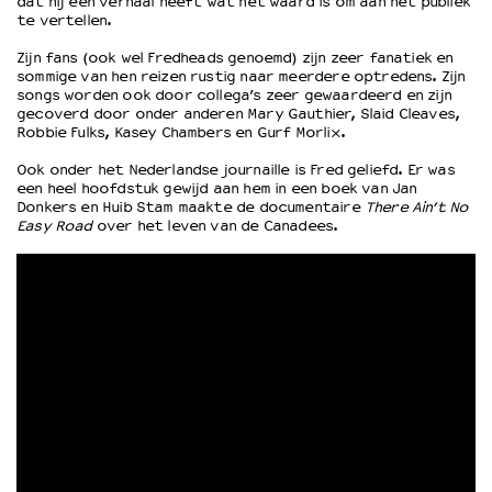
dat hij een verhaal heeft wat het waard is om aan het publiek
te vertellen.
OVER LANTARENVENSTER
Zijn fans (ook wel Fredheads genoemd) zijn zeer fanatiek en
sommige van hen reizen rustig naar meerdere optredens. Zijn
Wat we doen
songs worden ook door collega’s zeer gewaardeerd en zijn
Werken bij
gecoverd door onder anderen Mary Gauthier, Slaid Cleaves,
Robbie Fulks, Kasey Chambers en Gurf Morlix.
Wie is wie
Word vriend
Ook onder het Nederlandse journaille is Fred geliefd. Er was
een heel hoofdstuk gewijd aan hem in een boek van Jan
Historie
Donkers en Huib Stam maakte de documentaire
There Ain’t No
Partners
Easy Road
over het leven van de Canadees.
Huisregels
Privacyverklaring
Integriteits- en gedragscode
Duurzaamheid
Culturele boycot Israël
Ruimte voor artistieke vrijheid – VNPF