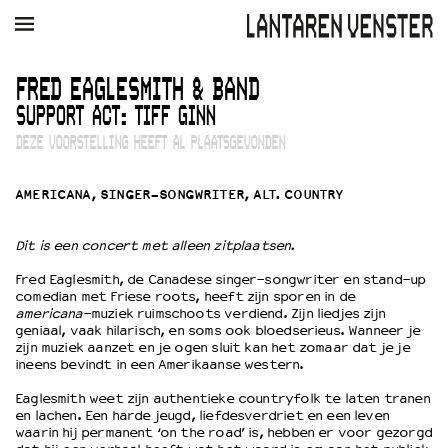
AGENDA
FILM
MUZIEK
RESTAURANT
VERHUUR
FRED EAGLESMITH & BAND
SUPPORT ACT: TIFF GINN
Winkelmandje
Zoek
DEZE VOORSTELLING HEEFT AL PLAATSGEVONDEN
PLAN JE BEZOEK
AMERICANA, SINGER-SONGWRITER, ALT. COUNTRY
Openingstijden & contact
Bereikbaarheid
Dit is een concert met alleen zitplaatsen.
Kaartverkoop
Fred Eaglesmith, de Canadese singer-songwriter en stand-up
comedian met Friese roots, heeft zijn sporen in de
americana
-muziek ruimschoots verdiend. Zijn liedjes zijn
EDUCATIE
geniaal, vaak hilarisch, en soms ook bloedserieus. Wanneer je
zijn muziek aanzet en je ogen sluit kan het zomaar dat je je
Schoolvoorstellingen
ineens bevindt in een Amerikaanse western.
Filmprogramma’s Primair Onderwijs
Eaglesmith weet zijn authentieke countryfolk te laten tranen
Filmprogramma’s VO/MBO
en lachen. Een harde jeugd, liefdesverdriet en een leven
Speciale educatieprogramma’s
waarin hij permanent ‘on the road’ is, hebben er voor gezorgd