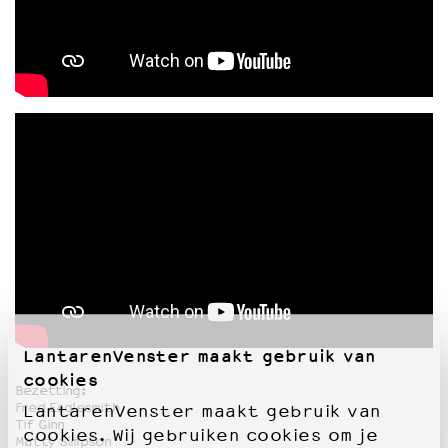
LantarenVenster maakt gebruik van
cookies
Bezetting:
Fred Eaglesmith
LantarenVenster maakt gebruik van
Tif Ginn
cookies. Wij gebruiken cookies om je
Matty Simpson