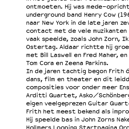
ontmoeten. Hij was mede-opricht
Duurzaamheid
underground band Henry Cow (196
Culturele boycot Israël
naar New York in de late jaren ze
Ruimte voor artistieke vrijheid –
contact met de vele muzikanten m
vaak speelde, zoals John Zorn, I
Ostertag. Aldaar richtte hij gro
met Bill Laswell en Fred Maher, e
Tom Cora en Zeena Parkins.
In de jaren tachtig begon Frith 
dans, film en theater en dit lei
composities voor onder meer En
Arditti Quartet, Asko/Schönberg
eigen veelgeprezen Guitar Quarte
Frith het meest bekend als impro
Hij speelde bas in John Zorns Nake
Hollmers Looping Startpagina Or