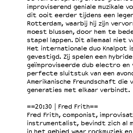
Filmprogramma’s VO/MBO
improviserend geniale muzikale v
Speciale educatieprogramma’s
dit ooit eerder tijdens een lege
Rotterdam, waarbij hij zijn vervor
moest blussen, door hem te bed
OVER LANTARENVENSTER
stapel lappen. Dit allemaal niet
Wat we doen
Het internationale duo Knalpot i
gevestigd. Zij spelen een hybride
Werken bij
geïmproviseerde dub electro en 
Wie is wie
perfecte sluitstuk van een avon
Word vriend
Amerikanische Freundschaft die v
Historie
generaties met elkaar verbindt.
Partners
==20:30 | Fred Frith==
Huisregels
Fred Frith, componist, improvisat
Privacyverklaring
instrumentalist, bevindt zich al 
Integriteits- en gedragscode
in het gebied waar rockmuziek en