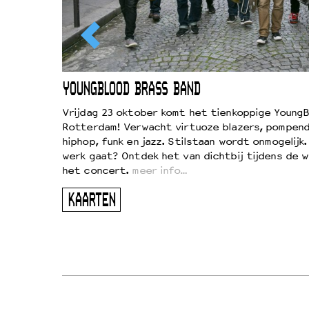
EWOUD
YOUNGBLOOD BRASS BAND
d
Vrijdag 23 oktober komt het tienkoppige YoungB
Rotterdam! Verwacht virtuoze blazers, pompend
!
hiphop, funk en jazz. Stilstaan wordt onmogelijk
vond
werk gaat? Ontdek het van dichtbij tijdens de 
kers
het concert.
meer info…
ugen
KAARTEN