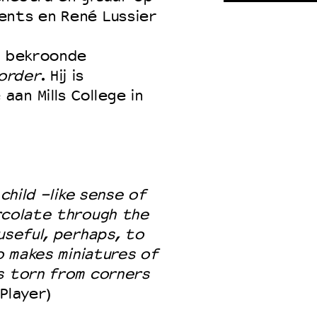
ents en René Lussier
.
e bekroonde
order
. Hij is
an Mills College in
 child -like sense of
rcolate through the
useful, perhaps, to
ho makes miniatures of
s torn from corners
Player)