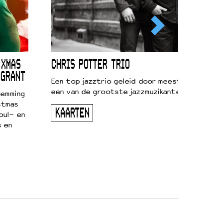
 XMAS
CHRIS POTTER TRIO
 GRANT
Een top jazztrio geleid door meestersaxofonis
een van de grootste jazzmuzikanten van zijn g
temming
stmas
KAARTEN
oul- en
s en