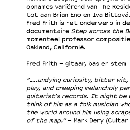
opnames variërend van The Resid
tot aan Brian Eno en Iva Bittová
Fred Frith is het onderwerp in d
documentaire
Step across the B
momenteel professor compositie a
Oakland, Californië.
Fred Frith – gitaar, bas en stem
“…..undying curiosity, bitter wit,
play, and creeping melancholy pe
guitarist’s records. It might be 
think of him as a folk musician w
the world around him using scrap
of the map.”
– Mark Dery (Guitar 