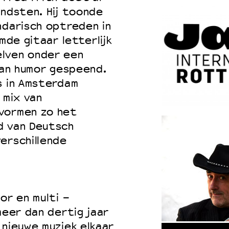
ondsten. Hij toonde
ndarisch optreden in
mde gitaar letterlijk
elven onder een
 van humor gespeend.
s in Amsterdam
 mix van
vormen zo het
d van Deutsch
erschillende
or en multi -
meer dan dertig jaar
 nieuwe muziek elkaar