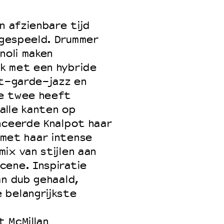
n afzienbare tijd
t gespeeld. Drummer
noli maken
k met een hybride
nt-garde-jazz en
ze twee heeft
alle kanten op
nceerde Knalpot haar
 met haar intense
ix van stijlen aan
cene. Inspiratie
an dub gehaald,
 belangrijkste
 McMillan