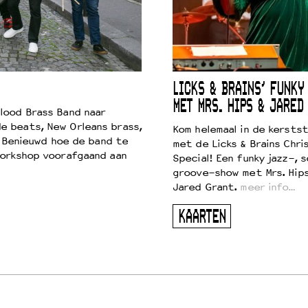
LICKS & BRAINS’ FUNKY
MET MRS. HIPS & JARED
lood Brass Band naar
e beats, New Orleans brass,
Kom helemaal in de kersts
. Benieuwd hoe de band te
met de Licks & Brains Chri
workshop voorafgaand aan
Special! Een funky jazz-, s
groove-show met Mrs. Hip
Jared Grant.
meer info…
KAARTEN