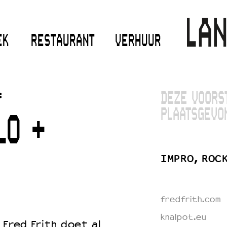
EK
RESTAURANT
VERHUUR
:
DEZE VOORS
PLAATSGEVO
LO +
IMPRO, ROC
fredfrith.com
knalpot.eu
 Fred Frith doet al