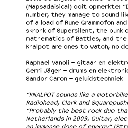
(Mapsadaisical) ooit opmerkte: “
number, they manage to sound lik
of a load of Rune Grammofon and
skronk of Supersilent, the punk 
mathematics of Battles, and the 
Knalpot are ones to watch, no d
Raphael Vanoli – gitaar en elektr
Gerri Jäger – drums en elektroni
Sandor Caron – geluidstechniek
“KNALPOT sounds like a motorbik
Radiohead, Clark and Squarepush
“Probably the best rock duo tha
Netherlands in 2009. Guitar, ele
an immense dose of energy”
(Str