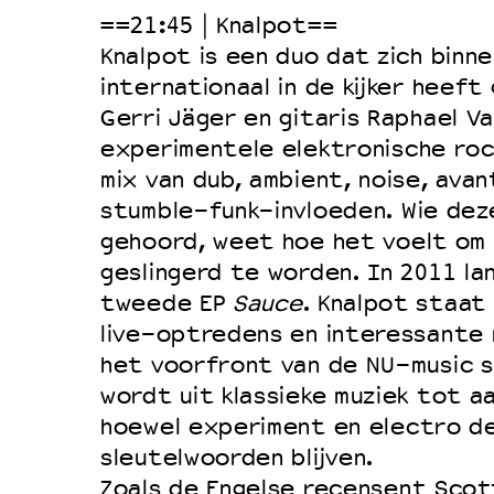
==21:45 | Knalpot==
Knalpot is een duo dat zich binne
internationaal in de kijker heef
Gerri Jäger en gitaris Raphael Va
experimentele elektronische roc
mix van dub, ambient, noise, ava
stumble-funk-invloeden. Wie de
gehoord, weet hoe het voelt om 
geslingerd te worden. In 2011 la
tweede EP
Sauce
. Knalpot staat
live-optredens en interessante m
het voorfront van de NU-music s
wordt uit klassieke muziek tot a
hoewel experiment en electro de
sleutelwoorden blijven.
Zoals de Engelse recensent Scott