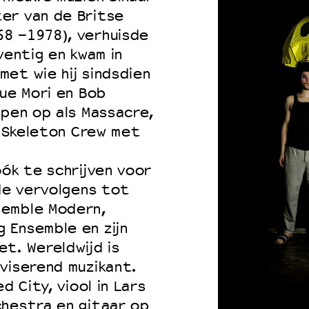
er van de Britse
8 -1978), verhuisde
ventig en kwam in
 VNPF
et wie hij sindsdien
kue Mori en Bob
epen op als Massacre,
n Skeleton Crew met
óók te schrijven voor
dde vervolgens tot
semble Modern,
 Ensemble en zijn
t. Wereldwijd is
viserend muzikant.
d City, viool in Lars
chestra en gitaar op