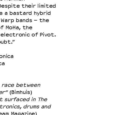
Despite their limited
e a bastard hybrid
 Warp bands – the
of MoHa, the
electronic of Pivot.
oubt.”
onica
ca
e race between
er”
(Bimhuis)
t surfaced in The
ctronics, drums and
eam Magazine)