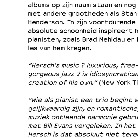
albums op zijn naam staan en nog
Duurzaamheid
met andere grootheden als Stan
Culturele boycot Israël
Henderson. In zijn voortdurende
Ruimte voor artistieke vrijheid –
absolute schoonheid inspireert h
pianisten, zoals Brad Mehldau en 
les van hem kregen.
“Hersch’s music ? luxurious, free
gorgeous jazz ? is idiosyncratical
creation of his own.”
(New York Ti
“Wie als pianist een trio begint w
gelijkwaardig zijn, en romantische
muziek ontleende harmonie gebrui
met Bill Evans vergeleken. In het
Hersch is dat absoluut niet terec