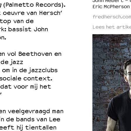
John Hébert - 
g
(Palmetto Records).
Eric McPherson
 oeuvre van Hersch’
fredhersch.co
top van de
Lees het artike
rk: bassist John
n.
en vol Beethoven en
de jazz
 om in de jazzclubs
sociale context.
 dat voor mij het
”
een veelgevraagd man
 in de bands van Lee
eeft hij tientallen