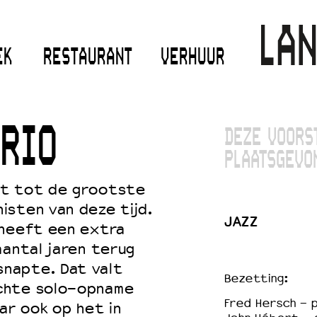
EK
RESTAURANT
VERHUUR
RIO
DEZE VOORS
PLAATSGEVO
rt tot de grootste
isten van deze tijd.
JAZZ
 heeft een extra
aantal jaren terug
napte. Dat valt
Bezetting:
chte solo-opname
Fred Hersch - 
ar ook op het in