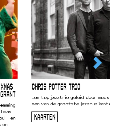
 XMAS
CHRIS POTTER TRIO
 GRANT
Een top jazztrio geleid door meestersaxofonis
een van de grootste jazzmuzikanten van zijn g
temming
stmas
KAARTEN
oul- en
s en