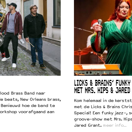
LICKS & BRAINS’ FUNKY
MET MRS. HIPS & JARED
lood Brass Band naar
e beats, New Orleans brass,
Kom helemaal in de kersts
. Benieuwd hoe de band te
met de Licks & Brains Chri
workshop voorafgaand aan
Special! Een funky jazz-, s
groove-show met Mrs. Hip
Jared Grant.
meer info…