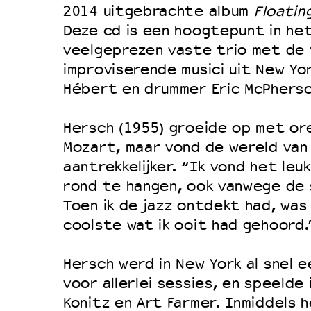
Filmprogramma’s VO/MBO
2014 uitgebrachte album
Floatin
Speciale educatieprogramma’s
Deze cd is een hoogtepunt in het
veelgeprezen vaste trio met de 
improviserende musici uit New Yo
OVER LANTARENVENSTER
Hébert en drummer Eric McPherso
Wat we doen
Hersch (1955) groeide op met or
Werken bij
Mozart, maar vond de wereld van 
Wie is wie
aantrekkelijker. “Ik vond het leuk
Word vriend
rond te hangen, ook vanwege de 
Toen ik de jazz ontdekt had, was
Historie
coolste wat ik ooit had gehoord.
Partners
Huisregels
Hersch werd in New York al snel 
Privacyverklaring
voor allerlei sessies, en speelde
Konitz en Art Farmer. Inmiddels h
Integriteits- en gedragscode