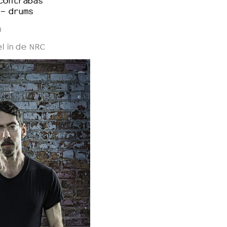
contrabas
 - drums
m
l in de NRC