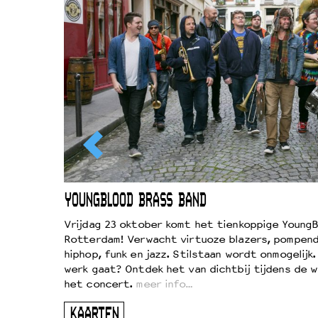
EWOUD
YOUNGBLOOD BRASS BAND
d
Vrijdag 23 oktober komt het tienkoppige YoungB
Rotterdam! Verwacht virtuoze blazers, pompend
!
hiphop, funk en jazz. Stilstaan wordt onmogelijk
vond
werk gaat? Ontdek het van dichtbij tijdens de 
kers
het concert.
meer info…
ugen
KAARTEN