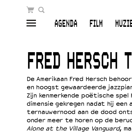
Winkelmandje
Zoek
AGENDA
FILM
MUZI
PLAN JE BEZOEK
Openingstijden & contact
FRED HERSCH T
Bereikbaarheid
Kaartverkoop
De Amerikaan Fred Hersch behoo
en hoogst gewaardeerde jazzpian
Zijn kenmerkende poëtische spel
EDUCATIE
dimensie gekregen nadat hij een 
Schoolvoorstellingen
ternauwernood aan de dood onts
onder meer te horen op de beru
Filmprogramma’s Primair Onderwijs
Alone at the Village Vanguard
, ma