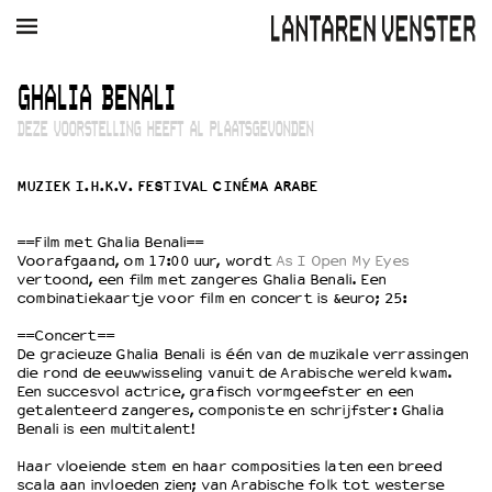
AGENDA
FILM
MUZIEK
RESTAURANT
VERHUUR
GHALIA BENALI
DEZE VOORSTELLING HEEFT AL PLAATSGEVONDEN
Winkelmandje
Zoek
MUZIEK I.H.K.V. FESTIVAL CINÉMA ARABE
PLAN JE BEZOEK
Openingstijden & contact
==Film met Ghalia Benali==
Bereikbaarheid
Voorafgaand, om 17:00 uur, wordt
As I Open My Eyes
Kaartverkoop
vertoond, een film met zangeres Ghalia Benali. Een
combinatiekaartje voor film en concert is &euro; 25:
==Concert==
De gracieuze Ghalia Benali is één van de muzikale verrassingen
EDUCATIE
die rond de eeuwwisseling vanuit de Arabische wereld kwam.
Schoolvoorstellingen
Een succesvol actrice, grafisch vormgeefster en een
getalenteerd zangeres, componiste en schrijfster: Ghalia
Filmprogramma’s Primair Onderwijs
Benali is een multitalent!
Filmprogramma’s VO/MBO
Speciale educatieprogramma’s
Haar vloeiende stem en haar composities laten een breed
scala aan invloeden zien; van Arabische folk tot westerse