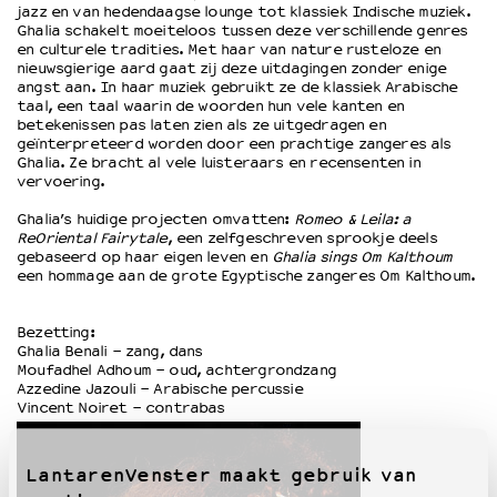
jazz en van hedendaagse lounge tot klassiek Indische muziek.
Ghalia schakelt moeiteloos tussen deze verschillende genres
en culturele tradities. Met haar van nature rusteloze en
OVER LANTARENVENSTER
nieuwsgierige aard gaat zij deze uitdagingen zonder enige
Wat we doen
angst aan. In haar muziek gebruikt ze de klassiek Arabische
taal, een taal waarin de woorden hun vele kanten en
Werken bij
betekenissen pas laten zien als ze uitgedragen en
Wie is wie
geïnterpreteerd worden door een prachtige zangeres als
Ghalia. Ze bracht al vele luisteraars en recensenten in
Word vriend
vervoering.
Historie
Partners
Ghalia’s huidige projecten omvatten:
Romeo & Leila: a
ReOriental Fairytale
, een zelfgeschreven sprookje deels
Huisregels
gebaseerd op haar eigen leven en
Ghalia sings Om Kalthoum
Privacyverklaring
een hommage aan de grote Egyptische zangeres Om Kalthoum.
Integriteits- en gedragscode
Duurzaamheid
Bezetting:
Ghalia Benali - zang, dans
Culturele boycot Israël
Moufadhel Adhoum - oud, achtergrondzang
Ruimte voor artistieke vrijheid – VNPF
Azzedine Jazouli - Arabische percussie
Vincent Noiret - contrabas
LantarenVenster maakt gebruik van