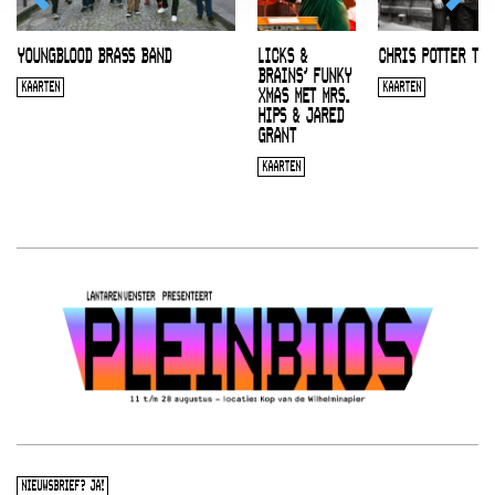
YOUNGBLOOD BRASS BAND
LICKS &
CHRIS POTTER TRI
BRAINS’ FUNKY
KAARTEN
KAARTEN
XMAS MET MRS.
HIPS & JARED
GRANT
KAARTEN
NIEUWSBRIEF? JA!