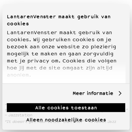
LantarenVenster maakt gebruik van
cookies
LantarenVenster maakt gebruik van
cookies. Wij gebruiken cookies om je
bezoek aan onze website zo plezierig
mogelijk te maken en gaan zorgvuldig
met je privacy om. Cookies die volgen
hoe jij met de site omgaat zijn altijd
anoniem.
Meer informatie
“This trio is an unusual camaraderie of world-class players,
Alle cookies toestaan
three of the world’s best players in the current jazz scene…”
– Jazzstation
Alleen noodzakelijke cookies
“It doesn’t get much better than this.”
– All About Jazz