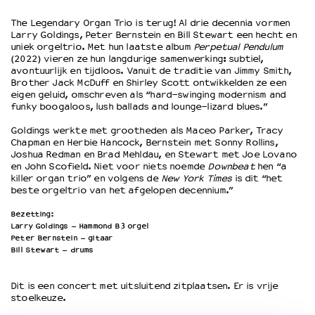
The Legendary Organ Trio is terug! Al drie decennia vormen
Larry Goldings, Peter Bernstein en Bill Stewart een hecht en
OVER LANTARENVENSTER
uniek orgeltrio. Met hun laatste album
Perpetual Pendulum
Wat we doen
(2022) vieren ze hun langdurige samenwerking: subtiel,
avontuurlijk en tijdloos. Vanuit de traditie van Jimmy Smith,
Werken bij
Brother Jack McDuff en Shirley Scott ontwikkelden ze een
Wie is wie
eigen geluid, omschreven als “hard-swinging modernism and
Word vriend
funky boogaloos, lush ballads and lounge-lizard blues.”
Historie
Goldings werkte met grootheden als Maceo Parker, Tracy
Partners
Chapman en Herbie Hancock, Bernstein met Sonny Rollins,
Joshua Redman en Brad Mehldau, en Stewart met Joe Lovano
Huisregels
en John Scofield. Niet voor niets noemde
Downbeat
hen “a
Privacyverklaring
killer organ trio” en volgens de
New York Times
is dit “het
Integriteits- en gedragscode
beste orgeltrio van het afgelopen decennium.”
Duurzaamheid
Bezetting:
Culturele boycot Israël
Larry Goldings – Hammond B3 orgel
Peter Bernstein – gitaar
Ruimte voor artistieke vrijheid – VNPF
Bill Stewart – drums
Dit is een concert met uitsluitend zitplaatsen. Er is vrije
stoel
keuze
.