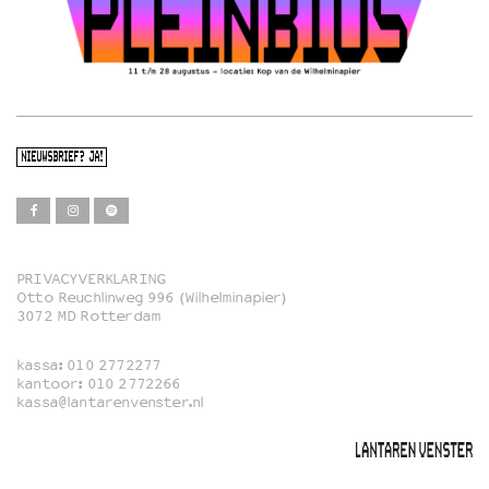
NIEUWSBRIEF? JA!
PRIVACYVERKLARING
Otto Reuchlinweg 996 (Wilhelminapier)
Film
3072 MD Rotterdam
Muziek
kassa:
010 2772277
Familie
kantoor:
010 2772266
kassa@lantarenvenster.nl
Film in English
Rotterdams Open Doek
Queer Cinema