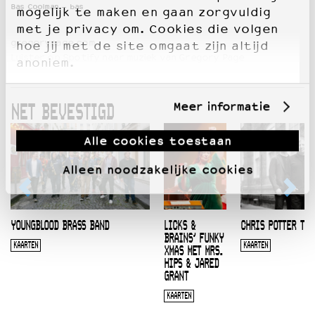
Bas Cooiman – bas
mogelijk te maken en gaan zorgvuldig
met je privacy om. Cookies die volgen
gregorypage.com
hoe jij met de site omgaat zijn altijd
Luister op Spotify naar muziek van Gregory Page
anoniem.
Meer informatie
NET BEVESTIGD
Alle cookies toestaan
Alleen noodzakelijke cookies
YOUNGBLOOD BRASS BAND
LICKS &
CHRIS POTTER TRI
BRAINS’ FUNKY
KAARTEN
KAARTEN
XMAS MET MRS.
HIPS & JARED
GRANT
KAARTEN