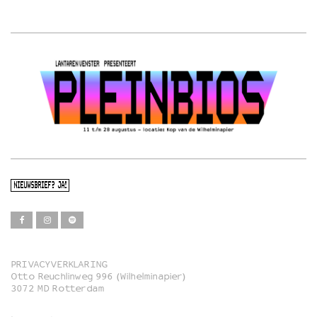
NIEUWSBRIEF? JA!
PRIVACYVERKLARING
Otto Reuchlinweg 996 (Wilhelminapier)
Film
3072 MD Rotterdam
Muziek