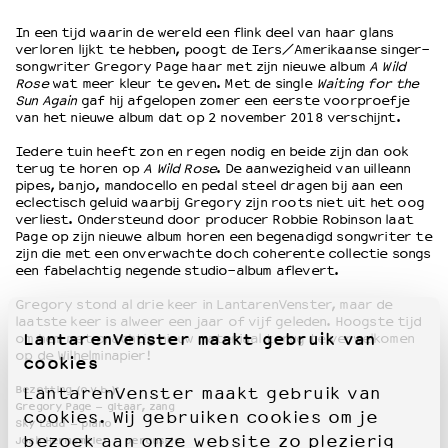
In een tijd waarin de wereld een flink deel van haar glans
verloren lijkt te hebben, poogt de Iers/Amerikaanse singer-
OVER LANTARENVENSTER
songwriter Gregory Page haar met zijn nieuwe album
A Wild
Wat we doen
Rose
wat meer kleur te geven. Met de single
Waiting for the
Sun Again
gaf hij afgelopen zomer een eerste voorproefje
Werken bij
van het nieuwe album dat op 2 november 2018 verschijnt.
Wie is wie
Word vriend
Iedere tuin heeft zon en regen nodig en beide zijn dan ook
terug te horen op
A Wild Rose
. De aanwezigheid van uilleann
Historie
pipes, banjo, mandocello en pedal steel dragen bij aan een
Partners
eclectisch geluid waarbij Gregory zijn roots niet uit het oog
verliest. Ondersteund door producer Robbie Robinson laat
Huisregels
Page op zijn nieuwe album horen een begenadigd songwriter te
Privacyverklaring
zijn die met een onverwachte doch coherente collectie songs
Integriteits- en gedragscode
een fabelachtig negende studio-album aflevert.
Duurzaamheid
Gregory stond al drie keer in LantarenVenster, maar de
Culturele boycot Israël
laatste keer is alweer een jaar of vijf geleden. Hoogste tijd
LantarenVenster maakt gebruik van
om hem met prachtig nieuw materiaal terug te verwelkomen
Ruimte voor artistieke vrijheid – VNPF
op de Wilhelminapier!
cookies
Bezetting (o.v.b.):
LantarenVenster maakt gebruik van
Gregory Page – gitaar, zang
cookies. Wij gebruiken cookies om je
Sky Ladd – piano
bezoek aan onze website zo plezierig
Josh Hermsmeier – percussie