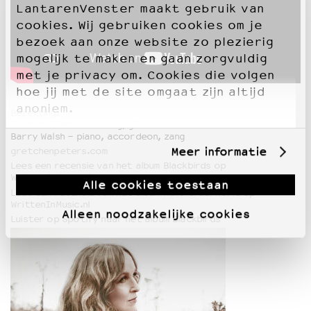
LantarenVenster maakt gebruik van
cookies. Wij gebruiken cookies om je
bezoek aan onze website zo plezierig
mogelijk te maken en gaan zorgvuldig
met je privacy om. Cookies die volgen
hoe jij met de site omgaat zijn altijd
anoniem.
Bezetting:
Gretchen Peters - zang, gitaar
Barry Walsh - piano, accordeon, zang
Meer informatie
gretchenpeters.com
Lees een recensie van het album Blackbirds op
WrittenInMusic.nl
Alle cookies toestaan
Lees een recensie van het album Hello Cruel World op
WrittenInMusic.nl
Alleen noodzakelijke cookies
Luister op Spotify naar het album Blackbirds