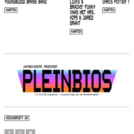
YOUNGBLOOD BRASS BAND
LICKS &
CHRIS POTTER TRI
BRAINS’ FUNKY
KAARTEN
KAARTEN
XMAS MET MRS.
HIPS & JARED
GRANT
KAARTEN
NIEUWSBRIEF? JA!