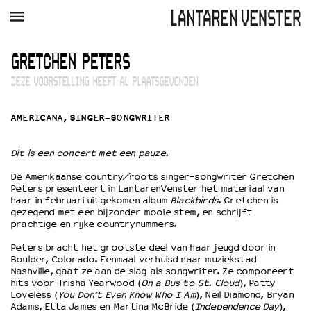
AGENDA
FILM
MUZIEK
RESTAURANT
VERHUUR
GRETCHEN PETERS
DEZE VOORSTELLING HEEFT AL PLAATSGEVONDEN
Winkelmandje
Zoek
AMERICANA, SINGER-SONGWRITER
PLAN JE BEZOEK
Openingstijden & contact
Dit is een concert met een pauze.
Bereikbaarheid
Kaartverkoop
De Amerikaanse country/roots singer-songwriter Gretchen
Peters presenteert in LantarenVenster het materiaal van
haar in februari uitgekomen album
Blackbirds
. Gretchen is
gezegend met een bijzonder mooie stem, en schrijft
prachtige en rijke countrynummers.
EDUCATIE
Schoolvoorstellingen
Peters bracht het grootste deel van haar jeugd door in
Boulder, Colorado. Eenmaal verhuisd naar muziekstad
Filmprogramma’s Primair Onderwijs
Nashville, gaat ze aan de slag als songwriter. Ze componeert
Filmprogramma’s VO/MBO
hits voor Trisha Yearwood (
On a Bus to St. Cloud
), Patty
Speciale educatieprogramma’s
Loveless (
You Don’t Even Know Who I Am
), Neil Diamond, Bryan
Adams, Etta James en Martina McBride (
Independence Day
),