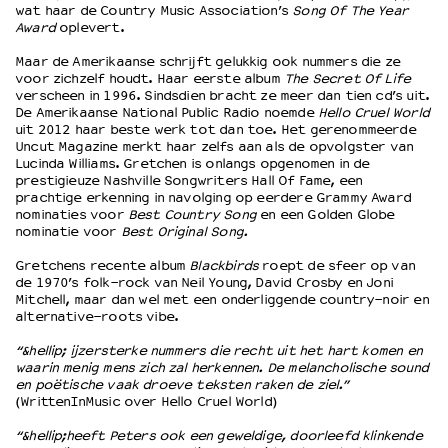
wat haar de Country Music Association’s
Song Of The Year
Award
oplevert.
OVER LANTARENVENSTER
Maar de Amerikaanse schrijft gelukkig ook nummers die ze
Wat we doen
voor zichzelf houdt. Haar eerste album
The Secret Of Life
verscheen in 1996. Sindsdien bracht ze meer dan tien cd’s uit.
Werken bij
De Amerikaanse National Public Radio noemde
Hello Cruel World
Wie is wie
uit 2012 haar beste werk tot dan toe. Het gerenommeerde
Uncut Magazine merkt haar zelfs aan als de opvolgster van
Word vriend
Lucinda Williams. Gretchen is onlangs opgenomen in de
Historie
prestigieuze Nashville Songwriters Hall Of Fame, een
Partners
prachtige erkenning in navolging op eerdere Grammy Award
nominaties voor
Best Country Song
en een Golden Globe
Huisregels
nominatie voor
Best Original Song.
Privacyverklaring
Gretchens recente album
Blackbirds
roept de sfeer op van
Integriteits- en gedragscode
de 1970’s folk-rock van Neil Young, David Crosby en Joni
Duurzaamheid
Mitchell, maar dan wel met een onderliggende country-noir en
alternative-roots vibe.
Culturele boycot Israël
Ruimte voor artistieke vrijheid – VNPF
“&hellip; ijzersterke nummers die recht uit het hart komen en
waarin menig mens zich zal herkennen. De melancholische sound
en poëtische vaak droeve teksten raken de ziel.”
(WrittenInMusic over Hello Cruel World)
“&hellip;heeft Peters ook een geweldige, doorleefd klinkende