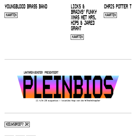
YOUNGBLOOD BRASS BAND
LICKS &
CHRIS POTTER TRI
BRAINS’ FUNKY
KAARTEN
KAARTEN
XMAS MET MRS.
HIPS & JARED
GRANT
KAARTEN
NIEUWSBRIEF? JA!