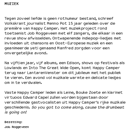
MUZIEK
OVER LANTARENVENSTER
Tegen zoveel liefde is geen rothumeur bestand, schreef
Wat we doen
Volkskrant journalist Menno Pot 15 jaar geleden over de
première van Happy Camper. Het muziekproject rond
Werken bij
toetsenist Job Roggeveen met elf zangers, die elkaar in een
Wie is wie
revue show afwisselden. Ontwapenende indiepop-liedjes met
invloeden uit chansons en Oost-Europese muziek en een
Word vriend
geanimeerde yeti genaamd Manfred zorgden voor een
Historie
onvergetelijke avond.
Partners
Na vijftien jaar, vijf albums, een Edison, shows op festivals als
Huisregels
Lowlands en Into The Great Wide Open, komt Happy Camper
Privacyverklaring
terug naar LantarenVenster om dit jubileum met het publiek
te vieren. Een avond vol muzikale warmte en delicate liedjes
Integriteits- en gedragscode
om in te verdwalen.
Duurzaamheid
Culturele boycot Israël
Vaste Happy Camper leden als Leine, Bouke Zoete en klarinet
virtuoos Edward Capel zullen worden bijgestaan door
Ruimte voor artistieke vrijheid – VNPF
verschillende gastvocalisten uit Happy Camper’s rijke muzikale
geschiedenis.
So you got to come along, cause the drumbeat
is going on!
Bezetting:
Job Roggeveen