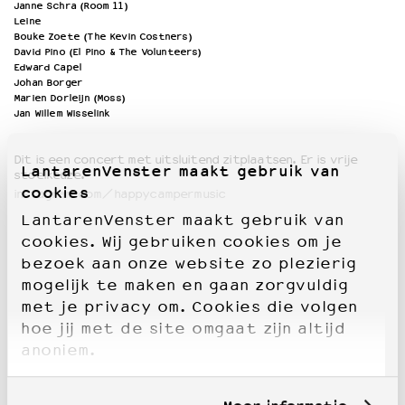
Janne Schra (Room 11)
Leine
Bouke Zoete (The Kevin Costners)
David
Pino
(El Pino & The Volunteers)
Edward Capel
Johan Borger
Marien Dorleijn (Moss)
Jan Willem
Wisselink
Dit is een concert met uitsluitend zitplaatsen. Er is vrije
LantarenVenster maakt gebruik van
stoelkeuze.
cookies
instagram.com/happycampermusic
LantarenVenster maakt gebruik van
cookies. Wij gebruiken cookies om je
bezoek aan onze website zo plezierig
mogelijk te maken en gaan zorgvuldig
met je privacy om. Cookies die volgen
hoe jij met de site omgaat zijn altijd
anoniem.