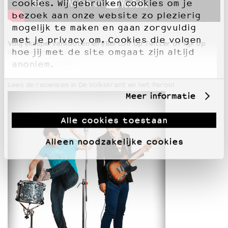
cookies. Wij gebruiken cookies om je
bezoek aan onze website zo plezierig
mogelijk te maken en gaan zorgvuldig
met je privacy om. Cookies die volgen
Volg @kaspervankooten en @Bertolf op Twitter of kijk op
hoe jij met de site omgaat zijn altijd
hardenoten.com
kaspervankooten.nl
anoniem.
bertolf.nl
Lees de recensies in De Volkskrant en het Parool
Meer informatie
Alle cookies toestaan
Alleen noodzakelijke cookies