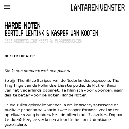
AGENDA
FILM
MUZIEK
RESTAURANT
VERHUUR
HARDE NOTEN
BERTOLF LENTINK & KASPER VAN KOOTEN
Winkelmandje
Zoek
DEZE VOORSTELLING HEEFT AL PLAATSGEVONDEN
PLAN JE BEZOEK
MUZIEKTHEATER
Openingstijden & contact
Bereikbaarheid
Dit is een concert met een pauze.
Kaartverkoop
Ze zijn The White Stripes van de Nederlandse popscene, The
Ting Tings van de Hollandse theaterpodia, de Nick en Simon
van het vaderlands cabaret. Te hilarisch voor woorden, maar
EDUCATIE
des te beter voor de noten. Harde Noten!
Schoolvoorstellingen
En die zullen gekraakt worden in dit komische, satirische en
Filmprogramma’s Primair Onderwijs
muzikale programma waarin twee rasperformers veel noten
op elkaars zang hebben. Met de billen bloot? Jazeker. Eng om
Filmprogramma’s VO/MBO
te doen? Nee, ze verkeren allebei in het best denkbare
Speciale educatieprogramma’s
gezelschap.