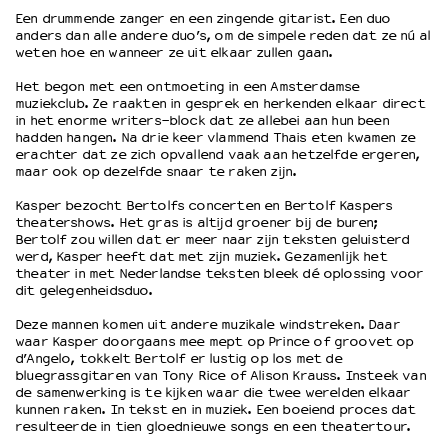
Een drummende zanger en een zingende gitarist. Een duo
anders dan alle andere duo’s, om de simpele reden dat ze nú al
OVER LANTARENVENSTER
weten hoe en wanneer ze uit elkaar zullen gaan.
Wat we doen
Het begon met een ontmoeting in een Amsterdamse
Werken bij
muziekclub. Ze raakten in gesprek en herkenden elkaar direct
in het enorme writers-block dat ze allebei aan hun been
Wie is wie
hadden hangen. Na drie keer vlammend Thais eten kwamen ze
Word vriend
erachter dat ze zich opvallend vaak aan hetzelfde ergeren,
maar ook op dezelfde snaar te raken zijn.
Historie
Partners
Kasper bezocht Bertolfs concerten en Bertolf Kaspers
Huisregels
theatershows. Het gras is altijd groener bij de buren;
Bertolf zou willen dat er meer naar zijn teksten geluisterd
Privacyverklaring
werd, Kasper heeft dat met zijn muziek. Gezamenlijk het
Integriteits- en gedragscode
theater in met Nederlandse teksten bleek dé oplossing voor
dit gelegenheidsduo.
Duurzaamheid
Culturele boycot Israël
Deze mannen komen uit andere muzikale windstreken. Daar
Ruimte voor artistieke vrijheid – VNPF
waar Kasper doorgaans mee mept op Prince of groovet op
d’Angelo, tokkelt Bertolf er lustig op los met de
bluegrassgitaren van Tony Rice of Alison Krauss. Insteek van
de samenwerking is te kijken waar die twee werelden elkaar
kunnen raken. In tekst en in muziek. Een boeiend proces dat
resulteerde in tien gloednieuwe songs en een theatertour.