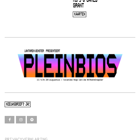
HIPS & JARED
GRANT
KAARTEN
NIEUWSBRIEF? JA!
PRIVACYVERKLARING