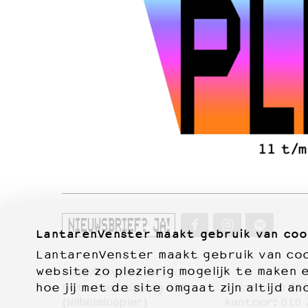
NIEUWSBRIEF? JA!
LantarenVenster maakt gebruik van coo
LantarenVenster maakt gebruik van cook
website zo plezierig mogelijk te maken 
PRIVACYVERKLARING
hoe jij met de site omgaat zijn altijd an
Otto Reuchlinweg 996
kassa:
010 27
Film
(Wilhelminapier)
kantoor:
010 