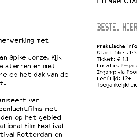
FILMSPECIA
BESTEL HIER
 VNPF
amenwerking met
Praktische inf
Start film: 21:
an Spike Jonze. Kijk
Ticket: € 13
e sterren en met
Locatie:
P-gar
Ingang: via Po
ne op het dak van de
Leeftijd: 12+
t.
Toegankelijkhei
niseert van
penluchtfilms met
nden op het gebied
tional Film Festival
stival Rotterdam en