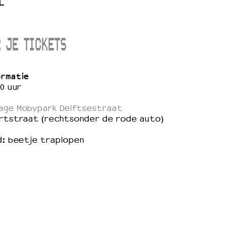
L
 JE TICKETS
ormatie
30 uur
age Mobypark Delftsestraat
ortstraat (rechtsonder de rode auto)
d: beetje traplopen