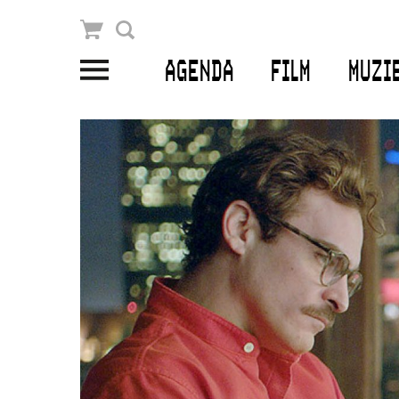
Winkelmandje
Zoek
AGENDA
FILM
MUZI
PLAN JE BEZOEK
Openingstijden & contact
Bereikbaarheid
Kaartverkoop
EDUCATIE
Schoolvoorstellingen
Filmprogramma’s Primair Onderwijs