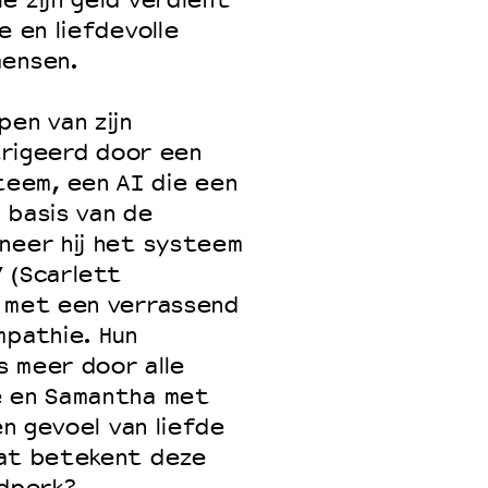
e zijn geld verdient
e en liefdevolle
mensen.
pen van zijn
ntrigeerd door een
eem, een AI die een
 basis van de
neer hij het systeem
 (Scarlett
m met een verrassend
mpathie. Hun
s meer door alle
e en Samantha met
en gevoel van liefde
wat betekent deze