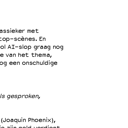
assieker met
top-scènes. En
vol AI-slop graag nog
e van het thema,
og een onschuldige
els gesproken,
Joaquin Phoenix),