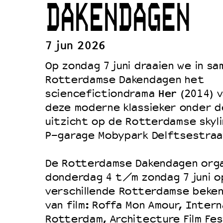
DAKENDAGEN
Duurzaamheid
Culturele boycot Israël
7 jun 2026
Ruimte voor artistieke vrijheid –
Op zondag 7 juni draaien we in s
Rotterdamse Dakendagen het
Her
sciencefictiondrama
(2014) v
deze moderne klassieker onder d
uitzicht op de Rotterdamse skyli
P-garage Mobypark Delftsestraa
De Rotterdamse Dakendagen orga
donderdag 4 t/m zondag 7 juni o
verschillende Rotterdamse beke
van film: Roffa Mon Amour, Interna
Rotterdam, Architecture Film Fe