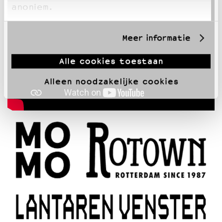
anoniem.
Meer informatie
Alle cookies toestaan
Alleen noodzakelijke cookies