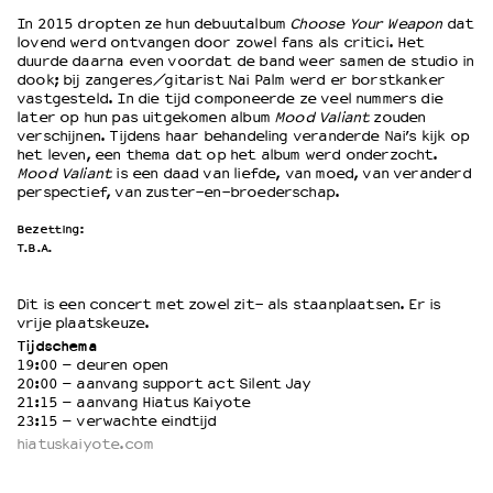
In 2015 dropten ze hun debuutalbum
Choose Your Weapon
dat
lovend werd ontvangen door zowel fans als critici. Het
duurde daarna even voordat de band weer samen de studio in
dook; bij zangeres/gitarist Nai Palm werd er borstkanker
vastgesteld. In die tijd componeerde ze veel nummers die
later op hun pas uitgekomen album
Mood Valiant
zouden
verschijnen. Tijdens haar behandeling veranderde Nai’s kijk op
het leven, een thema dat op het album werd onderzocht.
Mood Valiant
is een daad van liefde, van moed, van veranderd
perspectief, van zuster-en-broederschap.
Bezetting:
T.B.A.
Dit is een concert met zowel zit- als staanplaatsen. Er is
vrije
plaatskeuze
.
Tijdschema
19:00 – deuren open
20:00 – aanvang support act Silent Jay
21:15 – aanvang Hiatus Kaiyote
23:15 – verwachte eindtijd
hiatuskaiyote.com