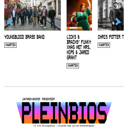
YOUNGBLOOD BRASS BAND
LICKS &
CHRIS POTTER TRI
BRAINS’ FUNKY
KAARTEN
KAARTEN
XMAS MET MRS.
HIPS & JARED
GRANT
KAARTEN