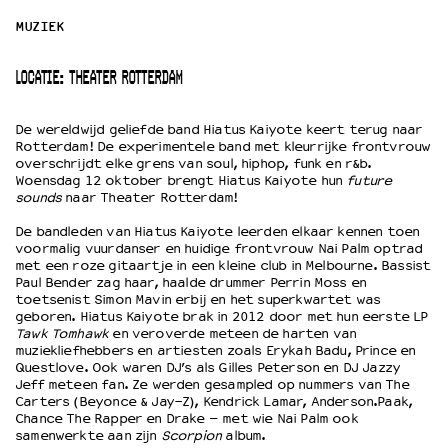
MUZIEK
OVER LANTARENVENSTER
Wat we doen
LOCATIE: THEATER ROTTERDAM
Werken bij
Wie is wie
De wereldwijd geliefde band Hiatus Kaiyote keert terug naar
Rotterdam! De experimentele band met kleurrijke frontvrouw
Word vriend
overschrijdt elke grens van soul, hiphop, funk en r&b.
Historie
Woensdag 12 oktober brengt Hiatus Kaiyote hun
future
Partners
sounds
naar Theater Rotterdam!
Huisregels
De bandleden van Hiatus Kaiyote leerden elkaar kennen toen
Privacyverklaring
voormalig vuurdanser en huidige frontvrouw Nai Palm optrad
met een roze gitaartje in een kleine club in Melbourne. Bassist
Integriteits- en gedragscode
Paul Bender zag haar, haalde drummer Perrin Moss en
Duurzaamheid
toetsenist Simon Mavin erbij en het superkwartet was
geboren. Hiatus Kaiyote brak in 2012 door met hun eerste LP
Culturele boycot Israël
Tawk Tomhawk
en veroverde meteen de harten van
Ruimte voor artistieke vrijheid – VNPF
muziekliefhebbers en artiesten zoals Erykah Badu, Prince en
Questlove. Ook waren DJ’s als Gilles Peterson en DJ Jazzy
Jeff meteen fan. Ze werden gesampled op nummers van The
Carters (Beyonce & Jay-Z), Kendrick Lamar, Anderson.Paak,
Chance The Rapper en Drake – met wie Nai Palm ook
samenwerkte aan zijn
Scorpion
album.