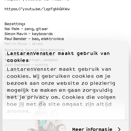
https://youtu.be/LqzFgkkQXWw
Bezetting:
Nai Palm - zang, gitaar
Simon Mavin - keyboards
Paul Bender - bas, elektronica
Perrin Moss - drums
Bezetting Secret Rendezvous:
LantarenVenster maakt gebruik van
Sietske Morsch - vocalen
cookies
Remi Lauw - gitaar, samples
Joel Dieleman - synths
LantarenVenster maakt gebruik van
hiatuskaiyote.com
cookies. Wij gebruiken cookies om je
Facebook
bezoek aan onze website zo plezierig
Twitter
Lees de albumrecensie op WrittenInMusic.com
mogelijk te maken en gaan zorgvuldig
In samenwerking met:
met je privacy om. Cookies die volgen
hoe jij met de site omgaat zijn altijd
anoniem.
Meer informatie