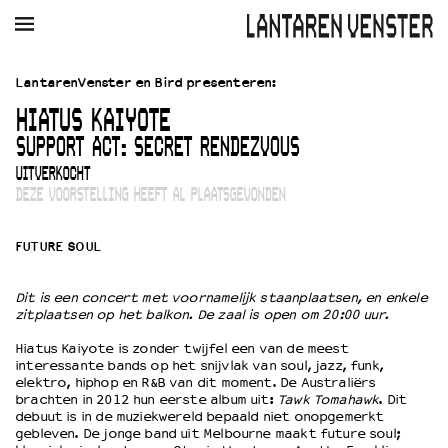
AGENDA
FILM
MUZIEK
RESTAURANT
VERHUUR
LantarenVenster en Bird presenteren:
HIATUS KAIYOTE
Winkelmandje
Zoek
SUPPORT ACT: SECRET RENDEZVOUS
UITVERKOCHT
PLAN JE BEZOEK
DEZE VOORSTELLING HEEFT AL PLAATSGEVONDEN
Openingstijden & contact
Bereikbaarheid
FUTURE SOUL
Kaartverkoop
Dit is een concert met voornamelijk staanplaatsen, en enkele
zitplaatsen op het balkon. De zaal is open om 20:00 uur.
EDUCATIE
Hiatus Kaiyote is zonder twijfel een van de meest
Schoolvoorstellingen
interessante bands op het snijvlak van soul, jazz, funk,
Filmprogramma’s Primair Onderwijs
elektro, hiphop en R&B van dit moment. De Australiërs
brachten in 2012 hun eerste album uit:
Tawk Tomahawk
. Dit
Filmprogramma’s VO/MBO
debuut is in de muziekwereld bepaald niet onopgemerkt
Speciale educatieprogramma’s
gebleven. De jonge band uit Melbourne maakt future soul;