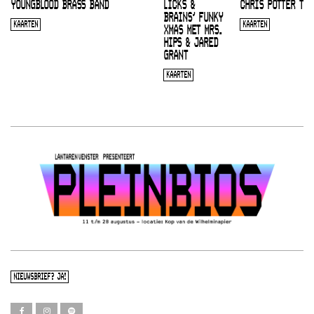
YOUNGBLOOD BRASS BAND
LICKS &
CHRIS POTTER TRI
BRAINS’ FUNKY
KAARTEN
KAARTEN
XMAS MET MRS.
HIPS & JARED
GRANT
KAARTEN
NIEUWSBRIEF? JA!