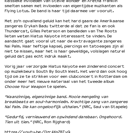
klassieke invloeden van Stevie Wonder en Aretha Franklin
smelten samen met invloeden van eigentijdse muzikanten als
Flying Lotus. De band is haar tijd daarmee ver vooruit.
OVER LANTARENVENSTER
Met zo’n opvallend geluid kan het hard gaan: de Amerikaanse
Wat we doen
zangeres Erykah Badu twitterde al dat ze fan is en ook
Werken bij
Thundercat, Gilles Peterson en bandleden van The Roots
lieten weten Hiatus Kaiyote interessant te vinden. De
Wie is wie
aandacht gaat vooral uit naar de extravagante zangeres
Word vriend
Nai Palm. Haar heftige kapsel, piercings en tatoeages zijn al
niet te missen, maar het is haar geweldige, volslagen naturel
Historie
geluid dat pas echt indruk maakt.
Partners
Huisregels
Vorig jaar verzorgde Hiatus Kaiyote een zinderend concert
op muziekbeurs South By South West. Het werd dan ook hoog
Privacyverklaring
tijd om ze te strikken voor een clubconcert in Rotterdam om
Integriteits- en gedragscode
onder meer het nieuwe materiaal van het tweede album
Choose Your Weapon
te spelen.
Duurzaamheid
Culturele boycot Israël
“Waanzinnige, eigenzinnige band. Mooie mengeling van
Ruimte voor artistieke vrijheid – VNPF
breakbeats en soul-harmonieën. Krachtige zang van zangeres
Nai Palm. Die kan ongelooflijk uithalen.”
(NRC, Saul van Stapele)
“Gedurfd, vernieuwend en opwindend dansbaar. Ongehoord.
Tien uit tien.”
(NRC, Ron Rijghard)
https://youtu.be/Ozr4KsZBTvQ