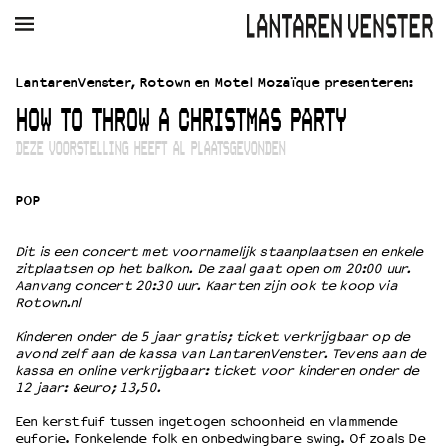
AGENDA
FILM
MUZIEK
RESTAURANT
VERHUUR
LantarenVenster, Rotown en Motel Mozaïque presenteren:
HOW TO THROW A CHRISTMAS PARTY
Winkelmandje
Zoek
DEZE VOORSTELLING HEEFT AL PLAATSGEVONDEN
PLAN JE BEZOEK
POP
Openingstijden & contact
Bereikbaarheid
Kaartverkoop
Dit is een concert met voornamelijk staanplaatsen en enkele
zitplaatsen op het balkon. De zaal gaat open om 20:00 uur.
Aanvang concert 20:30 uur. Kaarten zijn ook te koop via
Rotown.nl
EDUCATIE
Kinderen onder de 5 jaar gratis; ticket verkrijgbaar op de
Schoolvoorstellingen
avond zelf aan de kassa van LantarenVenster. Tevens aan de
kassa en online verkrijgbaar: ticket voor kinderen onder de
Filmprogramma’s Primair Onderwijs
12 jaar: &euro; 13,50.
Filmprogramma’s VO/MBO
Een kerstfuif tussen ingetogen schoonheid en vlammende
Speciale educatieprogramma’s
euforie. Fonkelende folk en onbedwingbare swing. Of zoals De