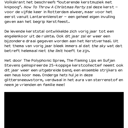
Volkskrant het beschreef: “louterende kerstmuziek met
knipoog”.
How To Throw A Christmas Party
zal deze kerst –
voor de vijfde keer in Rotterdam alweer, maar voor het
OVER LANTARENVENSTER
eerst vanuit LantarenVenster – een geheel eigen invulling
geven aan het begrip Kerstfeest.
Wat we doen
Werken bij
De levende kerststal ontwikkelde zich vorig jaar tot een
Wie is wie
engelenkoor uit de ruimte. Ook dit jaar zal er weer een
bijzondere draai gegeven worden aan het Kerstverhaal. Uit
Word vriend
het thema van vorig jaar bleek immers al dat
the sky
wat dat
Historie
betreft helemaal niet
the limit
hoeft te zijn.
Partners
Het door The Polyphonic Spree, The Flaming Lips en Sufjan
Huisregels
Stevens geïnspireerde 25-koppige kerstcollectief neemt ook
Privacyverklaring
dit jaar weer een uitgebreide band, een ensemble strijkers en
een heus koor mee. Onderga het: hul je in deze
Integriteits- en gedragscode
glittersneeuwstorm, verdwaal in het aura van sterrenstof en
Duurzaamheid
neem je vrienden en familie mee!
Culturele boycot Israël
Ruimte voor artistieke vrijheid – VNPF