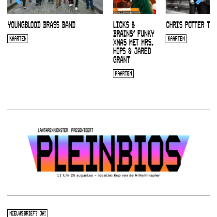
YOUNGBLOOD BRASS BAND
LICKS &
CHRIS POTTER TRI
BRAINS’ FUNKY
KAARTEN
KAARTEN
XMAS MET MRS.
HIPS & JARED
GRANT
KAARTEN
NIEUWSBRIEF? JA!