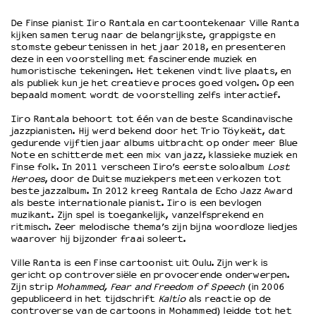
De Finse pianist Iiro Rantala en cartoontekenaar Ville Ranta
kijken samen terug naar de belangrijkste, grappigste en
OVER LANTARENVENSTER
stomste gebeurtenissen in het jaar 2018, en presenteren
Wat we doen
deze in een voorstelling met fascinerende muziek en
humoristische tekeningen. Het tekenen vindt live plaats, en
Werken bij
als publiek kun je het creatieve proces goed volgen. Op een
Wie is wie
bepaald moment wordt de voorstelling zelfs interactief.
Word vriend
Iiro Rantala behoort tot één van de beste Scandinavische
Historie
jazzpianisten. Hij werd bekend door het Trio Töykeät, dat
Partners
gedurende vijftien jaar albums uitbracht op onder meer Blue
Note en schitterde met een mix van jazz, klassieke muziek en
Huisregels
Finse folk. In 2011 verscheen Iiro’s eerste soloalbum
Lost
Privacyverklaring
Heroes
, door de Duitse muziekpers meteen verkozen tot
Integriteits- en gedragscode
beste jazzalbum. In 2012 kreeg Rantala de Echo Jazz Award
als beste internationale pianist. Iiro is een bevlogen
Duurzaamheid
muzikant. Zijn spel is toegankelijk, vanzelfsprekend en
Culturele boycot Israël
ritmisch. Zeer melodische thema’s zijn bijna woordloze liedjes
waarover hij bijzonder fraai soleert.
Ruimte voor artistieke vrijheid – VNPF
Ville Ranta is een Finse cartoonist uit Oulu. Zijn werk is
gericht op controversiële en provocerende onderwerpen.
Zijn strip
Mohammed, Fear and Freedom of Speech
(in 2006
gepubliceerd in het tijdschrift
Kaltio
als reactie op de
controverse van de cartoons in Mohammed) leidde tot het