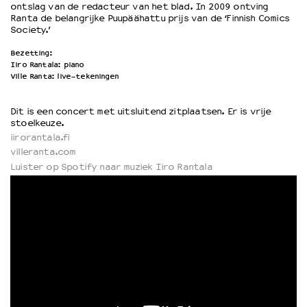
ontslag van de redacteur van het blad. In 2009 ontving
Ranta de belangrijke Puupäähattu prijs van de ‘Finnish Comics
Society.’
Bezetting:
Iiro Rantala: piano
Ville Ranta: live-tekeningen
Dit is een concert met uitsluitend zitplaatsen. Er is vrije
stoelkeuze.
iirorantala.fi
villeranta.com
Luister op Spotify naar muziek Iiro Rantala