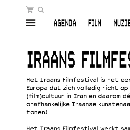
Winkelmandje
Zoek
AGENDA
FILM
MUZI
PLAN JE BEZOEK
Openingstijden & contact
IRAANS FILMFE
Bereikbaarheid
Kaartverkoop
Het Iraans Filmfestival is het ee
Europa dat zich volledig richt o
(film)cultuur in Iran en daarom d
EDUCATIE
onafhankelijke Iraanse kunstena
Schoolvoorstellingen
tonen!
Filmprogramma’s Primair Onderwijs
Het Iraans Filmfestival werkt s