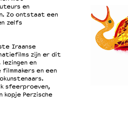
buteurs en
n. Zo ontstaat een
n zelfs
ste Iraanse
atiefilms zijn er dit
 lezingen en
 filmmakers en een
eokunstenaars.
ijk sfeerproeven,
n kopje Perzische