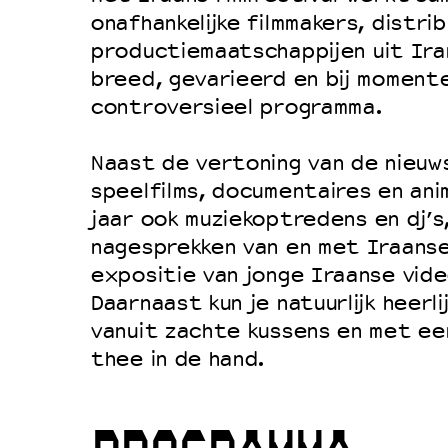
Filmprogramma’s VO/MBO
onafhankelijke filmmakers, distri
Speciale educatieprogramma’s
productiemaatschappijen uit Ira
breed, gevarieerd en bij momente
controversieel programma.
OVER LANTARENVENSTER
Wat we doen
Naast de vertoning van de nieuw
speelfilms, documentaires en anim
Werken bij
jaar ook muziekoptredens en dj’s,
Wie is wie
nagesprekken van en met Iraanse
Word vriend
expositie van jonge Iraanse vid
Historie
Daarnaast kun je natuurlijk heerl
vanuit zachte kussens en met ee
Partners
thee in de hand.
Huisregels
Privacyverklaring
Integriteits- en gedragscode