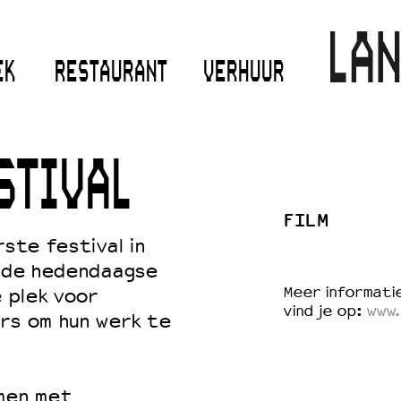
EK
RESTAURANT
VERHUUR
STIVAL
FILM
rste festival in
p de hedendaagse
Meer informatie
é plek voor
vind je op:
www.
ars om hun werk te
amen met