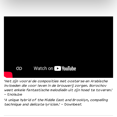
‘
Het zijn vooral de composities met oosterse en Arabische
invloeden die voor leven in de brouwerij zorgen. Borochov
weet enkele fantastische melodieën uit zijn hoed te toveren.
’
– Enola.be
‘
A unique hybrid of the Middle East and Brooklyn, compelling
technique and delicate lyricism.
’ – Downbeat