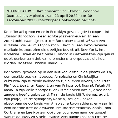
NIEUWE DATUM – Het concert van Itamar Borochov
OVER LANTARENVENSTER
Quartet is verplaatst van 23 april 2022 naar 30
september 2023. Kaartkopers ontvangen bericht.
Wat we doen
Werken bij
De in Israël geboren en in Brooklyn gevestigde trompettist
Wie is wie
Itamar Borochov is een echte jazzvernieuwer. In een
Word vriend
zoektocht naar zijn roots − Borochov stamt af van een
muzikale familie uit Afghanistan − laat hij een betoverende
Historie
muzikale kosmos zien die deeltjes bevat uit New York, het
Partners
moderne Israël en het oude Bukhara in Oezbekistan. Zijn geluid
Huisregels
doet denken aan dat van die andere trompettist uit het
Midden-Oosten: Ibrahim Maalouf.
Privacyverklaring
Integriteits- en gedragscode
Borochov groeide op in een muzikaal gezin in de plaats Jaffa,
een smeltkroes van Joodse, Arabische en Christelijke
Duurzaamheid
culturen. Zijn muzikale invloeden zijn al even divers, van Edith
Culturele boycot Israël
Piaf tot Weather Report en van Prince tot Nusrat Fatah Ali
Ruimte voor artistieke vrijheid – VNPF
Khan. In zijn volle trompetklank is te horen dat hij goed naar
zangers heeft geluisterd. Maar de basis blijft de muziek uit
zijn jeugd, uit de synagoge, waar hij heilige klanken
absorbeerde op basis van Arabische toonladders, en waar hij
zich voedde met de eeuwenoude Joodse traditie. Zoals John
Coltrane en Lee Morgan ooit teruggrepen naar de gospel
vanuit de jazz, zo voelt Itamar zich aangetrokken tot de