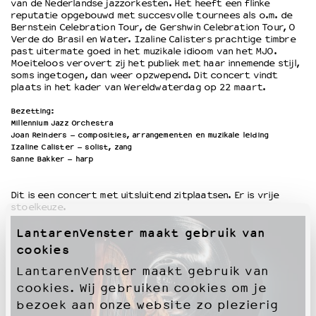
van de Nederlandse jazzorkesten. Het heeft een flinke
reputatie opgebouwd met succesvolle tournees als o.m. de
Bernstein Celebration Tour, de Gershwin Celebration Tour, O
Verde do Brasil en Water. Izaline Calisters prachtige timbre
past uitermate goed in het muzikale idioom van het MJO.
Moeiteloos verovert zij het publiek met haar innemende stijl,
soms ingetogen, dan weer opzwepend. Dit concert vindt
plaats in het kader van Wereldwaterdag op 22 maart.
Bezetting:
Millennium Jazz Orchestra
Joan Reinders – composities, arrangementen en muzikale leiding
Izaline Calister – solist, zang
Sanne Bakker – harp
Dit is een concert met uitsluitend zitplaatsen. Er is vrije
stoelkeuze.
LantarenVenster maakt gebruik van
cookies
LantarenVenster maakt gebruik van
cookies. Wij gebruiken cookies om je
bezoek aan onze website zo plezierig