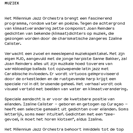
MUZIEK
OVER LANTARENVENSTER
Het Millennium Jazz Orchestra brengt een fascinerend
Wat we doen
programma, rondom water en poëzie. Tegen de achtergrond
van klimaatverandering zette componist Joan Reinders
Werken bij
gedichten van bekende (klimaat)dichters op muziek, die
Wie is wie
gezongen worden door de charismatische zangeres Izaline
Calister.
Word vriend
Historie
Verwacht een zwoel en meeslepend muziekspektakel. Met zijn
Partners
eigen MJO, aangevuld met de jonge harpiste Sanne Bakker, zal
Joan Reinders alles uit zijn muzikale hoed toveren: van
Huisregels
warmbloedige ballads tot opzwepende latin jazz met
Privacyverklaring
Caraïbische invloeden. Er wordt virtuoos geïmproviseerd
door de orkestleden en de rustgevende harp krijgt een
Integriteits- en gedragscode
speciale rol in dit bruisende geheel. Het verhaal wordt ook
Duurzaamheid
visueel verteld met beelden van water en klimaatverandering.
Culturele boycot Israël
Speciale aandacht is er voor de kwetsbare positie van
Ruimte voor artistieke vrijheid – VNPF
eilanden. Izaline Calister – geboren en getogen op Curaçao –
heeft een selectie gemaakt uit gedichten over eilanden. Soms
letterlijk, soms meer intuïtief. Gedichten met een “zee-
gevoel, ik moet het horen klotsen”, aldus Izaline.
Het Millennium Jazz Orchestra behoort inmiddels tot de top