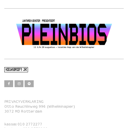
NIEUWSBRIEF? JA!
PRIVACYVERKLARING
Otto Reuchlinweg 996 (Wilhelminapier)
Film
3072 MD Rotterdam
Muziek
kassa:
010 2772277
Familie