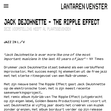
AGENDA
FILM
MUZIEK
RESTAURANT
VERHUUR
JACK DEJOHNETTE - THE RIPPLE EFFECT
DEZE VOORSTELLING HEEFT AL PLAATSGEVONDEN
Winkelmandje
Zoek
JAZZ IN L/V
PLAN JE BEZOEK
Openingstijden & contact
“Jack DeJohnette is ever more like one of the most
Bereikbaarheid
important musicians in the last 40 years of jazz”
– NY Times
Kaartverkoop
Drummer Jack DeJohnette staat bekend als een verbluffend
improvisator. Met succes mengt hij elementen uit de free jazz
met het sterke ritmegevoel van een R&B-drummer.
EDUCATIE
Met zijn nieuwe band The Ripple Effect gaat Jack DeJohnette
Schoolvoorstellingen
op de elektronische toer. Het is zijn meest recente
samenwerkingsproject.
Filmprogramma’s Primair Onderwijs
Het remix album
Hybrids
van The Ripple Effect (uitgebracht
Filmprogramma’s VO/MBO
op zijn eigen label, Golden Beams Productions) komt voort uit
Speciale educatieprogramma’s
wat DeJohnette al vijftig jaar doet: het creëren van muziek
zonder grenzen. Het album borduurt verder op zijn release