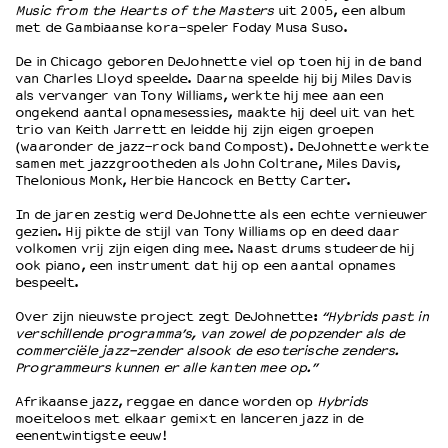
Music from the Hearts of the Masters
uit 2005, een album
met de Gambiaanse kora-speler Foday Musa Suso.
OVER LANTARENVENSTER
De in Chicago geboren DeJohnette viel op toen hij in de band
Wat we doen
van Charles Lloyd speelde. Daarna speelde hij bij Miles Davis
als vervanger van Tony Williams, werkte hij mee aan een
Werken bij
ongekend aantal opnamesessies, maakte hij deel uit van het
Wie is wie
trio van Keith Jarrett en leidde hij zijn eigen groepen
(waaronder de jazz-rock band Compost). DeJohnette werkte
Word vriend
samen met jazzgrootheden als John Coltrane, Miles Davis,
Historie
Thelonious Monk, Herbie Hancock en Betty Carter.
Partners
In de jaren zestig werd DeJohnette als een echte vernieuwer
Huisregels
gezien. Hij pikte de stijl van Tony Williams op en deed daar
Privacyverklaring
volkomen vrij zijn eigen ding mee. Naast drums studeerde hij
ook piano, een instrument dat hij op een aantal opnames
Integriteits- en gedragscode
bespeelt.
Duurzaamheid
Over zijn nieuwste project zegt DeJohnette:
“Hybrids past in
Culturele boycot Israël
verschillende programma’s, van zowel de popzender als de
Ruimte voor artistieke vrijheid – VNPF
commerciële jazz-zender alsook de esoterische zenders.
Programmeurs kunnen er alle kanten mee op.”
Afrikaanse jazz, reggae en dance worden op
Hybrids
moeiteloos met elkaar gemixt en lanceren jazz in de
eenentwintigste eeuw!