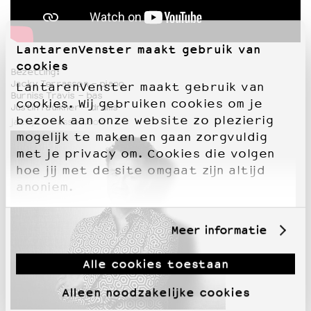
LantarenVenster maakt gebruik van
cookies
Bezetting:
Jacky Terrasson - piano
LantarenVenster maakt gebruik van
Burniss Travis - bas
cookies. Wij gebruiken cookies om je
Justin Faulkner - drums
bezoek aan onze website zo plezierig
jackyterrasson.com
mogelijk te maken en gaan zorgvuldig
met je privacy om. Cookies die volgen
hoe jij met de site omgaat zijn altijd
anoniem.
Meer informatie
Alle cookies toestaan
Alleen noodzakelijke cookies