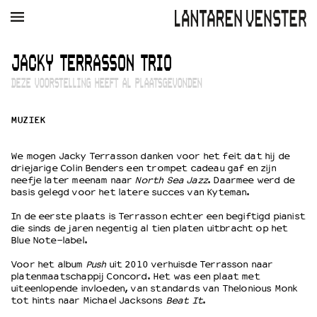
AGENDA
FILM
MUZIEK
RESTAURANT
VERHUUR
JACKY TERRASSON TRIO
DEZE VOORSTELLING HEEFT AL PLAATSGEVONDEN
Winkelmandje
Zoek
MUZIEK
PLAN JE BEZOEK
Openingstijden & contact
We mogen Jacky Terrasson danken voor het feit dat hij de
Bereikbaarheid
driejarige Colin Benders een trompet cadeau gaf en zijn
Kaartverkoop
neefje later meenam naar
North Sea Jazz
. Daarmee werd de
basis gelegd voor het latere succes van Kyteman.
In de eerste plaats is Terrasson echter een begiftigd pianist
die sinds de jaren negentig al tien platen uitbracht op het
EDUCATIE
Blue Note-label.
Schoolvoorstellingen
Voor het album
Push
uit 2010 verhuisde Terrasson naar
Filmprogramma’s Primair Onderwijs
platenmaatschappij Concord. Het was een plaat met
Filmprogramma’s VO/MBO
uiteenlopende invloeden, van standards van Thelonious Monk
Speciale educatieprogramma’s
tot hints naar Michael Jacksons
Beat It
.