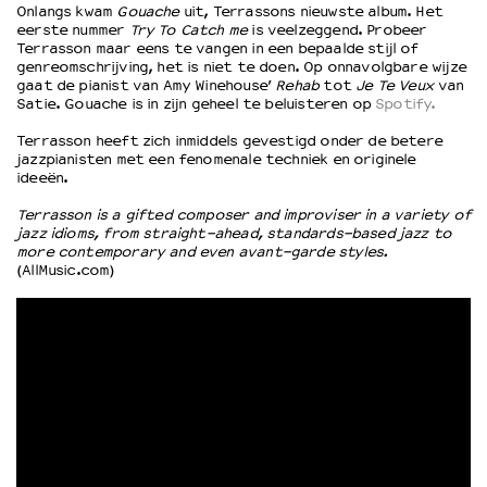
Onlangs kwam
Gouache
uit, Terrassons nieuwste album. Het
eerste nummer
Try To Catch me
is veelzeggend. Probeer
Terrasson maar eens te vangen in een bepaalde stijl of
OVER LANTARENVENSTER
genreomschrijving, het is niet te doen. Op onnavolgbare wijze
Wat we doen
gaat de pianist van Amy Winehouse’
Rehab
tot
Je Te Veux
van
Satie. Gouache is in zijn geheel te beluisteren op
Spotify.
Werken bij
Wie is wie
Terrasson heeft zich inmiddels gevestigd onder de betere
jazzpianisten met een fenomenale techniek en originele
Word vriend
ideeën.
Historie
Partners
Terrasson is a gifted composer and improviser in a variety of
jazz idioms, from straight-ahead, standards-based jazz to
Huisregels
more contemporary and even avant-garde styles.
Privacyverklaring
(AllMusic.com)
Integriteits- en gedragscode
Duurzaamheid
Culturele boycot Israël
Ruimte voor artistieke vrijheid – VNPF