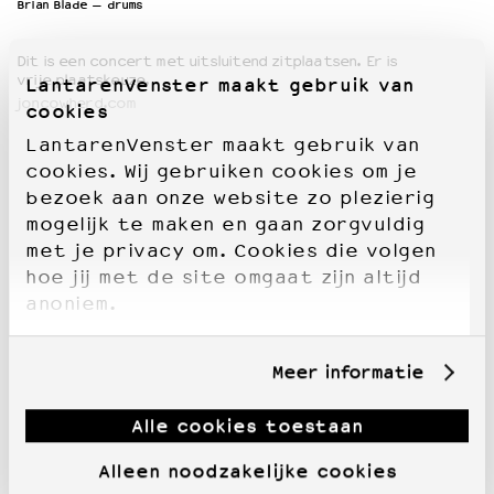
Brian Blade — drums
Dit is een concert met uitsluitend zitplaatsen. Er is
vrije
plaatskeuze
.
LantarenVenster maakt gebruik van
joncowherd.com
cookies
LantarenVenster maakt gebruik van
cookies. Wij gebruiken cookies om je
bezoek aan onze website zo plezierig
mogelijk te maken en gaan zorgvuldig
met je privacy om. Cookies die volgen
hoe jij met de site omgaat zijn altijd
anoniem.
Meer informatie
Alle cookies toestaan
Alleen noodzakelijke cookies