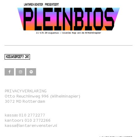
NIEUWSBRIEF? JA!
PRIVACYVERKLARING
Otto Reuchlinweg 996 (Wilhelminapier)
Film
3072 MD Rotterdam
Muziek
kassa:
010 2772277
Familie
kantoor:
010 2772266
kassa@lantarenvenster.nl
Film in English