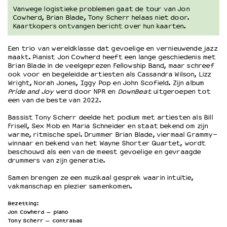
Vanwege logistieke problemen gaat de tour van Jon
Cowherd, Brian Blade, Tony Scherr helaas niet door.
OVER LANTARENVENSTER
Kaartkopers ontvangen bericht over hun kaarten.
Wat we doen
Een trio van wereldklasse dat gevoelige en vernieuwende jazz
Werken bij
maakt. Pianist Jon Cowherd heeft een lange geschiedenis met
Wie is wie
Brian Blade in de veelgeprezen Fellowship Band, maar schreef
ook voor en begeleidde artiesten als Cassandra Wilson, Lizz
Word vriend
Wright, Norah Jones, Iggy Pop en John Scofield. Zijn album
Historie
Pride and Joy
werd door NPR en
DownBeat
uitgeroepen tot
Partners
een van de beste van 2022.
Huisregels
Bassist Tony Scherr deelde het podium met artiesten als Bill
Privacyverklaring
Frisell, Sex Mob en Maria Schneider en staat bekend om zijn
warme, ritmische spel. Drummer Brian Blade, viermaal Grammy-
Integriteits- en gedragscode
winnaar en bekend van het Wayne Shorter Quartet, wordt
Duurzaamheid
beschouwd als een van de meest gevoelige en gevraagde
drummers van zijn generatie.
Culturele boycot Israël
Ruimte voor artistieke vrijheid – VNPF
Samen brengen ze een muzikaal gesprek waarin intuïtie,
vakmanschap en plezier samenkomen.
Bezetting:
Jon Cowherd — piano
Tony Scherr — contrabas