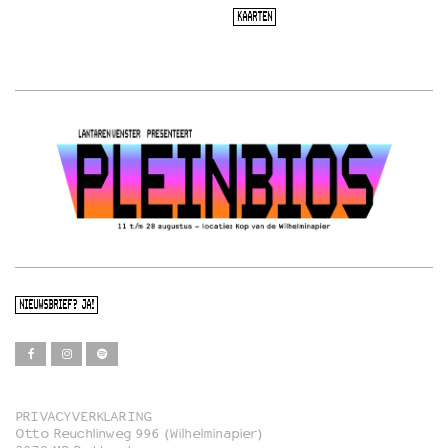
KAARTEN
NIEUWSBRIEF? JA!
PRIVACYVERKLARING
Otto Reuchlinweg 996 (Wilhelminapier)
Film