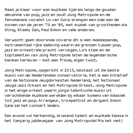
Maak je klaar voor een muzikale tijdreis langs de gouden
decennia van pop, jazz en soul! Jong Metropole en de
OVER LANTARENVENSTER
fenomenale vocalist Lo van Gorp brengen een ode aan de
Wat we doen
iconen van de jaren ’70 en ’80, met muziek van grootheden als
Sting, Steely Dan, Paul Simon en vele anderen.
Werken bij
Wie is wie
Verwacht geen doorsnee covers: dit is een meeslepende,
Word vriend
instrumentaal rijke beleving waarin de grenzen tussen pop,
jazz en orkestrale pracht vervagen. Lo’s stem en de
Historie
toptalenten van Jong Metropole laten de legendarische
Partners
klanken herleven – met een frisse, eigen twist.
Huisregels
Jong Metropole, opgericht in 2015, bestaat uit de beste
Privacyverklaring
musici van de Nederlandse conservatoria. Het is een initiatief
Integriteits- en gedragscode
van de Nationale Jeugdorkesten Nederland, het Nationaal
Jeugd Jazz Orkest en het Metropole Orkest. Jong Metropole
Duurzaamheid
is het enige orkest waarin jonge talentvolle musici uit
Culturele boycot Israël
verschillende muzikale werelden bij elkaar komen: van klassiek
tot jazz en pop. Arrangeur, trompettist en dirigent Simon
Ruimte voor artistieke vrijheid – VNPF
Gale zal het concert leiden.
Een avond vol herkenning, bruisend talent en muzikale klasse in
het tienjarig jubileumjaar van Jong Metropole! Mis het niet!