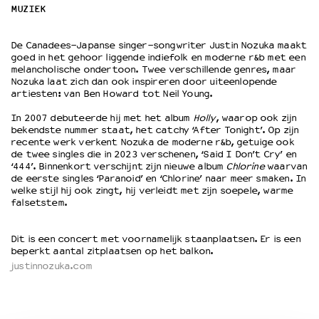
MUZIEK
OVER LANTARENVENSTER
De Canadees-Japanse singer-songwriter Justin Nozuka maakt
Wat we doen
goed in het gehoor liggende indiefolk en moderne r&b met een
melancholische ondertoon. Twee verschillende genres, maar
Werken bij
Nozuka laat zich dan ook inspireren door uiteenlopende
Wie is wie
artiesten: van Ben Howard tot Neil Young.
Word vriend
In 2007 debuteerde hij met het album
Holly
, waarop ook zijn
Historie
bekendste nummer staat, het catchy ‘After Tonight’. Op zijn
Partners
recente werk verkent Nozuka de moderne r&b, getuige ook
de twee singles die in 2023 verschenen, ‘Said I Don’t Cry’ en
Huisregels
‘444’. Binnenkort verschijnt zijn nieuwe album
Chlorine
waarvan
Privacyverklaring
de eerste singles ‘Paranoid’ en ‘Chlorine’ naar meer smaken. In
welke stijl hij ook zingt, hij verleidt met zijn soepele, warme
Integriteits- en gedragscode
falsetstem.
Duurzaamheid
Culturele boycot Israël
Dit is een concert met voornamelijk staanplaatsen. Er is een
Ruimte voor artistieke vrijheid – VNPF
beperkt aantal zitplaatsen op het balkon.
justinnozuka.com