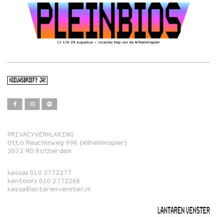
NIEUWSBRIEF? JA!
PRIVACYVERKLARING
Otto Reuchlinweg 996 (Wilhelminapier)
Film
3072 MD Rotterdam
Muziek
kassa:
010 2772277
Familie
kantoor:
010 2772266
kassa@lantarenvenster.nl
Film in English
Rotterdams Open Doek