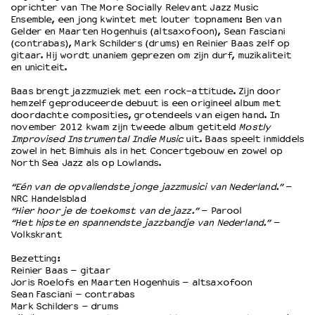
oprichter van The More Socially Relevant Jazz Music
Ensemble, een jong kwintet met louter topnamen: Ben van
Gelder en Maarten Hogenhuis (altsaxofoon), Sean Fasciani
OVER LANTARENVENSTER
(contrabas), Mark Schilders (drums) en Reinier Baas zelf op
Wat we doen
gitaar. Hij wordt unaniem geprezen om zijn durf, muzikaliteit
en uniciteit.
Werken bij
Wie is wie
Baas brengt jazzmuziek met een rock-attitude. Zijn door
hemzelf geproduceerde debuut is een origineel album met
Word vriend
doordachte composities, grotendeels van eigen hand. In
Historie
november 2012 kwam zijn tweede album getiteld
Mostly
Partners
Improvised Instrumental Indie Music
uit. Baas speelt inmiddels
zowel in het Bimhuis als in het Concertgebouw en zowel op
Huisregels
North Sea Jazz als op Lowlands.
Privacyverklaring
“Eén van de opvallendste jonge jazzmusici van Nederland.”
–
Integriteits- en gedragscode
NRC Handelsblad
Duurzaamheid
“Hier hoor je de toekomst van de jazz.”
– Parool
“Het hipste en spannendste jazzbandje van Nederland.”
–
Culturele boycot Israël
Volkskrant
Ruimte voor artistieke vrijheid – VNPF
Bezetting:
Reinier Baas – gitaar
Joris Roelofs en Maarten Hogenhuis – altsaxofoon
Sean Fasciani – contrabas
Mark Schilders – drums