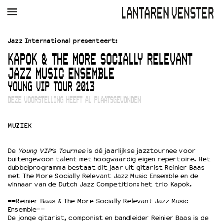
AGENDA
FILM
MUZIEK
RESTAURANT
VERHUUR
Jazz International presenteert:
KAPOK & THE MORE SOCIALLY RELEVANT
Winkelmandje
Zoek
JAZZ MUSIC ENSEMBLE
YOUNG VIP TOUR 2013
PLAN JE BEZOEK
DEZE VOORSTELLING HEEFT AL PLAATSGEVONDEN
Openingstijden & contact
Bereikbaarheid
Kaartverkoop
MUZIEK
De
Young VIP’s Tournee
is dé jaarlijkse jazztournee voor
buitengewoon talent met hoogwaardig eigen repertoire. Het
EDUCATIE
dubbelprogramma bestaat dit jaar uit gitarist Reinier Baas
Schoolvoorstellingen
met The More Socially Relevant Jazz Music Ensemble en de
winnaar van de Dutch Jazz Competition: het trio Kapok.
Filmprogramma’s Primair Onderwijs
Filmprogramma’s VO/MBO
==Reinier Baas & The More Socially Relevant Jazz Music
Speciale educatieprogramma’s
Ensemble==
De jonge gitarist, componist en bandleider Reinier Baas is de