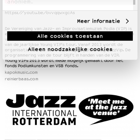
anoniem.
https://youtu.be/ovvqqwxgcAs
Meer informatie
De Vereniging van Jazz- en Improvisatiemuziek Podia (VIP) is
een samenwerkingsverband van 25 Nederlandse jazzpodia. Eén
Alle cookies toestaan
van de activiteiten van de VIP is, sinds 1997, de organisatie
van de jaarlijkse Young VIP's tour. Vanaf 2013 wordt de
Alleen noodzakelijke cookies
organisatie van die tournee belegd bij Stichting JazzVip. De
programmering van de tour blijft in handen van de VIP.
Young VIPs 2013 wordt mede mogelijk gemaakt door het
Fonds Podiumkunsten en VSB fonds.
kapokmusic.com
reinierbaas.com