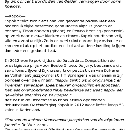
Bij dit concert wordt Ben van Gelder vervangen door Joris
Roelofs.
==Kapok==
Kapok trekt zich niets aan van gebaande paden. Met een
ongebruikelijke bezetting gaan Morris Kliphuis (hoorn en
cornet), Timon Koomen (gitaar) en Remco Menting (percussie)
op zoek naar nieuwe klanken en ritmes. Kapok houdt van vrij,
wild en avontuurlijk. Zo is er veel ruimte voor improvisatie en
kan een stuk op het podium een totaal andere invulling krijgen
dan iedereen gedacht had.
In 2012 won Kapok tijdens de Dutch Jazz Competition de
prestigieuze prijs voor Beste Groep. De jury, bestaande uit
saxofonist Sjoerd Dijkhuizen, trompettist Jan van Duikeren
en Volkskrant jazzjournalist Tim Sprangers was unaniem in zijn
oordeel over de winnaar:
“Kapok blinkt uit in originaliteit en
inventief samenspel, speelt lekker ongepolijst en spontaan.
Met een overdonderend rijke, beeldende set weet Kapok een
geweldige spanning op te roepen.”
Met het in de Utrechtse Kytopia studio opgenomen
debuutalbum
Flatlands
ging Kapok in 2012 maar liefst langs 53
zalen in Nederland.
“Een van de leukste Nederlandse jazzplaten van de afgelopen
jaren”
– De Volkskrant
“Verontrustend goed (&hellip;) een eigenaardige synergie, die