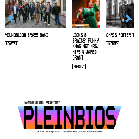
YOUNGBLOOD BRASS BAND
LICKS &
CHRIS POTTER TRI
BRAINS’ FUNKY
KAARTEN
KAARTEN
XMAS MET MRS.
HIPS & JARED
GRANT
KAARTEN