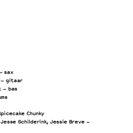
– sax
 – gitaar
t – bas
ums
Spicecake Chunky
 Jesse Schilderink, Jessie Breve –