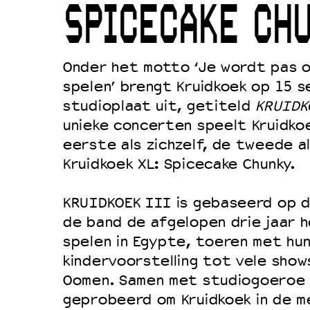
SPICECAKE CH
Duurzaamheid
Culturele boycot Israël
Onder het motto ‘Je wordt pas o
Ruimte voor artistieke vrijheid –
spelen’ brengt Kruidkoek op 15 
studioplaat uit, getiteld
KRUIDK
unieke concerten speelt Kruidko
eerste als zichzelf, de tweede a
Kruidkoek XL: Spicecake Chunky.
KRUIDKOEK III is gebaseerd op d
de band de afgelopen drie jaar 
spelen in Egypte, toeren met hun
kindervoorstelling tot vele sho
Oomen. Samen met studiogoeroe Ma
geprobeerd om Kruidkoek in de m