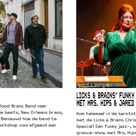
LICKS & BRAINS’ FUNKY
MET MRS. HIPS & JARED
lood Brass Band naar
e beats, New Orleans brass,
Kom helemaal in de kersts
. Benieuwd hoe de band te
met de Licks & Brains Chri
workshop voorafgaand aan
Special! Een funky jazz-, s
groove-show met Mrs. Hip