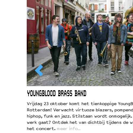
EWOUD
YOUNGBLOOD BRASS BAND
d
Vrijdag 23 oktober komt het tienkoppige YoungB
Rotterdam! Verwacht virtuoze blazers, pompend
!
hiphop, funk en jazz. Stilstaan wordt onmogelijk
vond
werk gaat? Ontdek het van dichtbij tijdens de 
kers
het concert.
meer info…