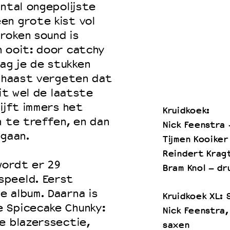
ental ongepolijste
en grote kist vol
roken sound is
n ooit: door catchy
ag je de stukken
e haast vergeten dat
dit wel de laatste
ijft immers het
Kruidkoek:
n te treffen, en dan
Nick Feenstra 
 gaan.
Tijmen Kooiker
Reindert Krag
wordt er 29
Bram Knol – dr
speeld. Eerst
 album. Daarna is
Kruidkoek XL: 
 Spicecake Chunky:
Nick Feenstra,
e blazerssectie,
saxen