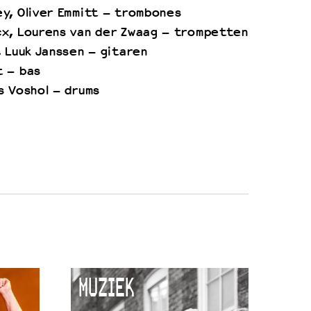
y, Oliver Emmitt – trombones
cx, Lourens van der Zwaag – trompetten
, Luuk Janssen – gitaren
t – bas
s Voshol – drums
MUZIEK