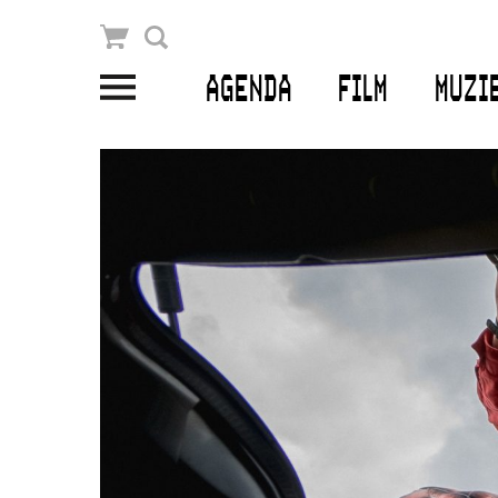
Winkelmandje
Zoek
AGENDA
FILM
MUZI
PLAN JE BEZOEK
Openingstijden & contact
Bereikbaarheid
Kaartverkoop
EDUCATIE
Schoolvoorstellingen
Filmprogramma’s Primair Onderwijs