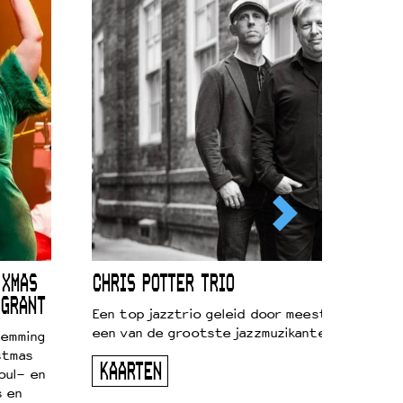
 XMAS
CHRIS POTTER TRIO
 GRANT
Een top jazztrio geleid door meestersaxofonis
een van de grootste jazzmuzikanten van zijn g
temming
stmas
KAARTEN
oul- en
s en