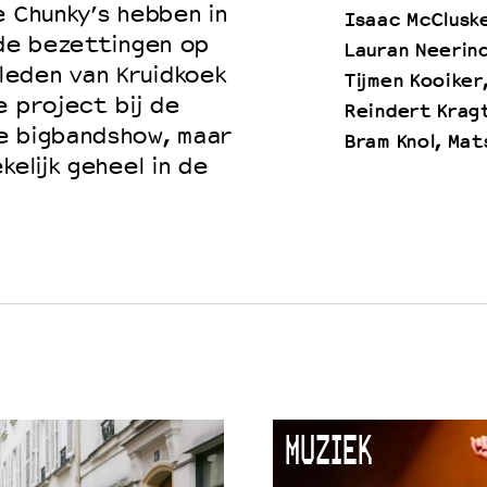
e Chunky’s hebben in
Isaac McCluske
nde bezettingen op
Lauran Neerin
eden van Kruidkoek
Tijmen Kooiker
e project bij de
Reindert Krag
e bigbandshow, maar
Bram Knol, Mat
kelijk geheel in de
MUZIEK