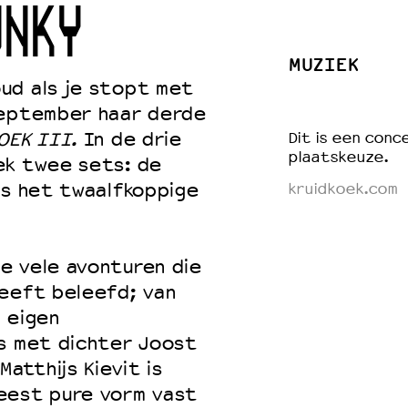
UNKY
MUZIEK
ud als je stopt met
 VNPF
september haar derde
OEK III.
In de drie
Dit is een conce
plaatskeuze.
ek twee sets: de
ls het twaalfkoppige
kruidkoek.com
e vele avonturen die
heeft beleefd; van
 eigen
ws met dichter Joost
tthijs Kievit is
eest pure vorm vast