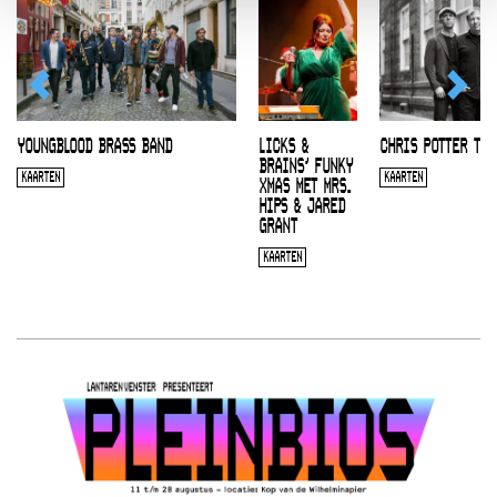
YOUNGBLOOD BRASS BAND
LICKS &
CHRIS POTTER TRI
BRAINS’ FUNKY
KAARTEN
KAARTEN
XMAS MET MRS.
HIPS & JARED
GRANT
KAARTEN