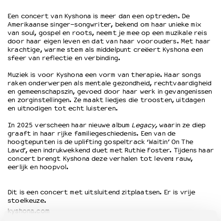
Een concert van Kyshona is meer dan een optreden. De
Amerikaanse singer-songwriter, bekend om haar unieke mix
OVER LANTARENVENSTER
van soul, gospel en roots, neemt je mee op een muzikale reis
Wat we doen
door haar eigen leven en dat van haar voorouders. Met haar
krachtige, warme stem als middelpunt creëert Kyshona een
Werken bij
sfeer van reflectie en verbinding.
Wie is wie
Word vriend
Muziek is voor Kyshona een vorm van therapie. Haar songs
raken onderwerpen als mentale gezondheid, rechtvaardigheid
Historie
en gemeenschapszin, gevoed door haar werk in gevangenissen
Partners
en zorginstellingen. Ze maakt liedjes die troosten, uitdagen
en uitnodigen tot echt luisteren.
Huisregels
Privacyverklaring
In 2025 verscheen haar nieuwe album
Legacy,
waarin ze diep
Integriteits- en gedragscode
graaft in haar rijke familiegeschiedenis. Een van de
hoogtepunten is de uplifting gospeltrack ‘Waitin’ On The
Duurzaamheid
Lawd’, een indrukwekkend duet met Ruthie Foster. Tijdens haar
Culturele boycot Israël
concert brengt Kyshona deze verhalen tot leven: rauw,
eerlijk en hoopvol.
Ruimte voor artistieke vrijheid – VNPF
Dit is een concert met uitsluitend zitplaatsen. Er is vrije
stoelkeuze.
kyshona.com