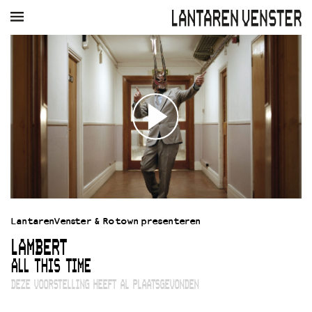
AGENDA
FILM
MUZIEK
RESTAURANT
VERHUUR
Winkelmandje
Zoek
PLAN JE BEZOEK
Openingstijden & contact
Bereikbaarheid
Kaartverkoop
LantarenVenster & Rotown presenteren
EDUCATIE
LAMBERT
Schoolvoorstellingen
Filmprogramma’s Primair Onderwijs
ALL THIS TIME
Filmprogramma’s VO/MBO
DEZE VOORSTELLING HEEFT AL PLAATSGEVONDEN
Speciale educatieprogramma’s