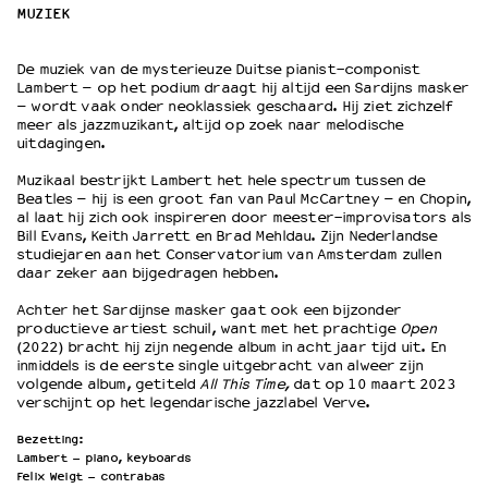
MUZIEK
OVER LANTARENVENSTER
De muziek van de mysterieuze Duitse pianist-componist
Wat we doen
Lambert – op het podium draagt hij altijd een Sardijns masker
– wordt vaak onder neoklassiek geschaard. Hij ziet zichzelf
Werken bij
meer als jazzmuzikant, altijd op zoek naar melodische
Wie is wie
uitdagingen.
Word vriend
Muzikaal bestrijkt Lambert het hele spectrum tussen de
Historie
Beatles – hij is een groot fan van Paul McCartney – en Chopin,
Partners
al laat hij zich ook inspireren door meester-improvisators als
Bill Evans, Keith Jarrett en Brad Mehldau. Zijn Nederlandse
Huisregels
studiejaren aan het Conservatorium van Amsterdam zullen
Privacyverklaring
daar zeker aan bijgedragen hebben.
Integriteits- en gedragscode
Achter het Sardijnse masker gaat ook een bijzonder
Duurzaamheid
productieve artiest schuil, want met het prachtige
Open
Culturele boycot Israël
(2022) bracht hij zijn negende album in acht jaar tijd uit. En
inmiddels is de eerste single uitgebracht van alweer zijn
Ruimte voor artistieke vrijheid – VNPF
volgende album, getiteld
All This Time,
dat op 10 maart 2023
verschijnt op het legendarische jazzlabel Verve.
Bezetting:
Lambert – piano, keyboards
Felix Weigt – contrabas