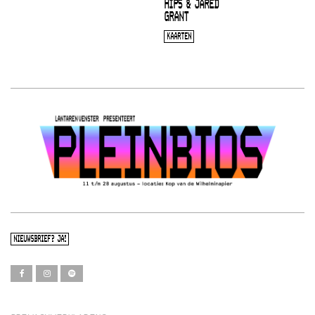
HIPS & JARED
GRANT
KAARTEN
NIEUWSBRIEF? JA!