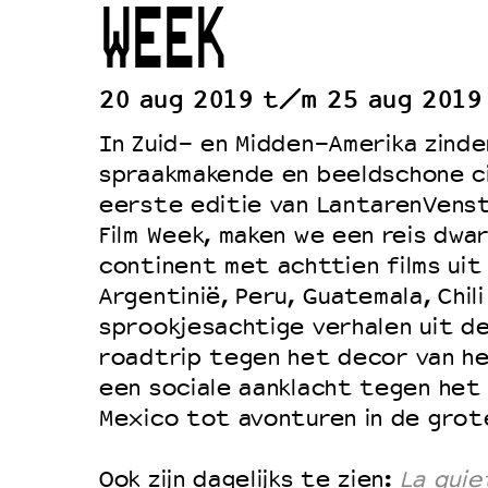
WEEK
Duurzaamheid
Culturele boycot Israël
20 aug 2019 t/m 25 aug 2019
Ruimte voor artistieke vrijheid –
In Zuid- en Midden-Amerika zinde
spraakmakende en beeldschone ci
eerste editie van LantarenVenst
Film Week, maken we een reis dwa
continent met achttien films uit
Argentinië, Peru, Guatemala, Chil
sprookjesachtige verhalen uit de
roadtrip tegen het decor van h
een sociale aanklacht tegen het
Mexico tot avonturen in de grot
Ook zijn dagelijks te zien:
La quie