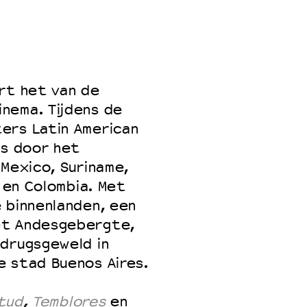
 VNPF
rt het van de
nema. Tijdens de
ers Latin American
rs door het
 Mexico, Suriname,
i en Colombia. Met
 binnenlanden, een
et Andesgebergte,
 drugsgeweld in
e stad Buenos Aires.
tud
,
Temblores
en