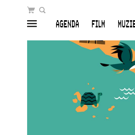
Winkelmandje
Zoek
AGENDA
FILM
MUZI
PLAN JE BEZOEK
Openingstijden & contact
Bereikbaarheid
Kaartverkoop
EDUCATIE
Schoolvoorstellingen
Filmprogramma’s Primair Onderwijs