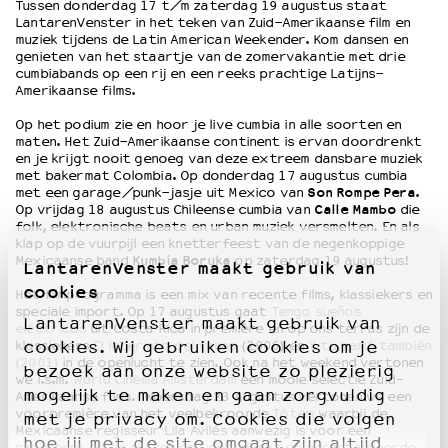
Tussen donderdag 17 t/m zaterdag 19 augustus staat
LantarenVenster in het teken van Zuid-Amerikaanse film en
muziek tijdens de Latin American Weekender. Kom dansen en
OVER LANTARENVENSTER
genieten van het staartje van de zomervakantie met drie
cumbiabands op een rij en een reeks prachtige Latijns-
Wat we doen
Amerikaanse films.
Werken bij
Op het podium zie en hoor je live cumbia in alle soorten en
Wie is wie
maten. Het Zuid-Amerikaanse continent is ervan doordrenkt
Word vriend
en je krijgt nooit genoeg van deze extreem dansbare muziek
Historie
met bakermat Colombia. Op donderdag 17 augustus cumbia
met een garage/punk-jasje uit Mexico van
Son Rompe Pera
.
Partners
Op vrijdag 18 augustus Chileense cumbia van
Calle Mambo
die
Huisregels
folk, elektronische beats en urban muziek versmelten. En als
klap op de vuurpijl een knetterfeest van de negenkoppige
Privacyverklaring
Mexicaanse band
Kumbia Boruka
op zaterdag 19 augustus!
LantarenVenster maakt gebruik van
Integriteits- en gedragscode
cookies
Duurzaamheid
Het filmprogramma is een mix van recente films, klassiekers en
speciale import. Op 17 augustus gaat
Tengo sueños
Culturele boycot Israël
LantarenVenster maakt gebruik van
eléctricos
uit Costa Rica in première en op ons terras zijn de
Ruimte voor artistieke vrijheid – VNPF
klassiekers
El laberinto del fauno
(2006) en
Y tu mamá también
cookies. Wij gebruiken cookies om je
(2001)
in de openlucht te zien. Ook na het weekend vertonen
bezoek aan onze website zo plezierig
we i.s.m.
World Cinema Amsterdam
een mooie selectie Zuid-
mogelijk te maken en gaan zorgvuldig
Amerikaanse films. Woensdag 23 augustus vertonen we een
voorpremière van het veelbekroonde
Tótem
waarbij de
met je privacy om. Cookies die volgen
Mexicaanse regisseur Lila Avilés aanwezig is voor een
hoe jij met de site omgaat zijn altijd
nagesprek en we sluiten de week af met de gerestaureerde