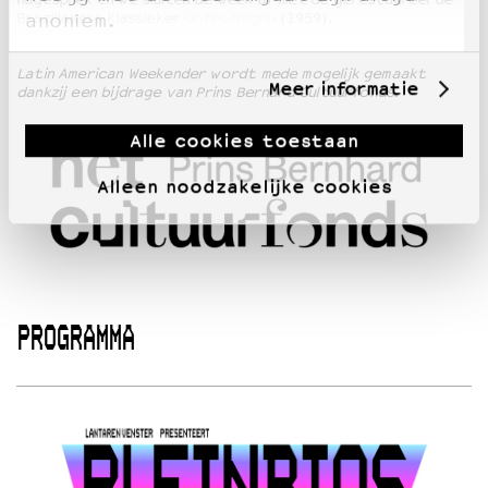
Braziliaanse klassieker
Orfeu Negro
(1959).
anoniem.
Latin American Weekender wordt mede mogelijk gemaakt
Meer informatie
dankzij een bijdrage van Prins Bernard Cultuurfonds.
Alle cookies toestaan
Alleen noodzakelijke cookies
PROGRAMMA