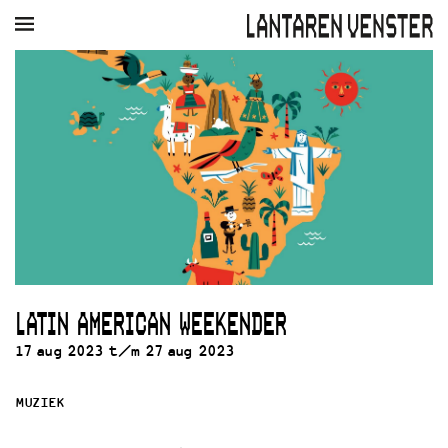
AGENDA
FILM
MUZIEK
RESTAURANT
VERHUUR
Winkelmandje
Zoek
PLAN JE BEZOEK
Openingstijden & contact
Bereikbaarheid
Kaartverkoop
LATIN AMERICAN WEEKENDER
EDUCATIE
17 aug 2023 t/m 27 aug 2023
Schoolvoorstellingen
Filmprogramma’s Primair Onderwijs
Filmprogramma’s VO/MBO
MUZIEK
Speciale educatieprogramma’s