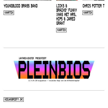
YOUNGBLOOD BRASS BAND
LICKS &
CHRIS POTTER TRI
BRAINS’ FUNKY
KAARTEN
KAARTEN
XMAS MET MRS.
HIPS & JARED
GRANT
KAARTEN
NIEUWSBRIEF? JA!