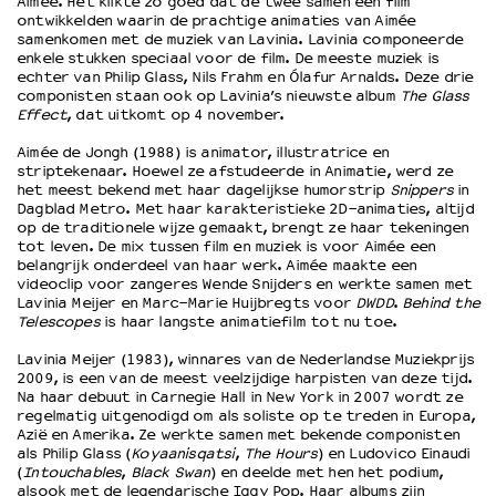
Aimée. Het klikte zo goed dat de twee samen een film
ontwikkelden waarin de prachtige animaties van Aimée
samenkomen met de muziek van Lavinia. Lavinia componeerde
OVER LANTARENVENSTER
enkele stukken speciaal voor de film. De meeste muziek is
echter van Philip Glass, Nils Frahm en Ólafur Arnalds. Deze drie
Wat we doen
componisten staan ook op Lavinia’s nieuwste album
The Glass
Werken bij
Effect
, dat uitkomt op 4 november.
Wie is wie
Aimée de Jongh (1988) is animator, illustratrice en
Word vriend
striptekenaar. Hoewel ze afstudeerde in Animatie, werd ze
het meest bekend met haar dagelijkse humorstrip
Snippers
in
Historie
Dagblad Metro. Met haar karakteristieke 2D-animaties, altijd
Partners
op de traditionele wijze gemaakt, brengt ze haar tekeningen
Huisregels
tot leven. De mix tussen film en muziek is voor Aimée een
belangrijk onderdeel van haar werk. Aimée maakte een
Privacyverklaring
videoclip voor zangeres Wende Snijders en werkte samen met
Integriteits- en gedragscode
Lavinia Meijer en Marc-Marie Huijbregts voor
DWDD
.
Behind the
Telescopes
is haar langste animatiefilm tot nu toe.
Duurzaamheid
Culturele boycot Israël
Lavinia Meijer (1983), winnares van de Nederlandse Muziekprijs
Ruimte voor artistieke vrijheid – VNPF
2009, is een van de meest veelzijdige harpisten van deze tijd.
Na haar debuut in Carnegie Hall in New York in 2007 wordt ze
regelmatig uitgenodigd om als soliste op te treden in Europa,
Azië en Amerika. Ze werkte samen met bekende componisten
als Philip Glass (
Koyaanisqatsi
,
The Hours
) en Ludovico Einaudi
(
Intouchables
,
Black Swan
) en deelde met hen het podium,
alsook met de legendarische Iggy Pop. Haar albums zijn