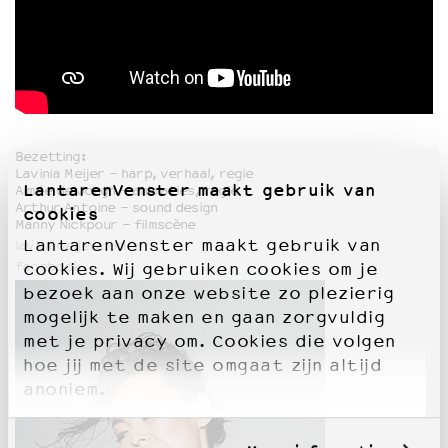
Bezetting:
Lavinia Meijer - harp, verhaal, regie
LantarenVenster maakt gebruik van
Aimée de Jongh - animaties, regie
Arthur Antoine - sound design
cookies
Manny Nickpour - filmscène
LantarenVenster maakt gebruik van
laviniameijer.com
facebook
cookies. Wij gebruiken cookies om je
bezoek aan onze website zo plezierig
mogelijk te maken en gaan zorgvuldig
met je privacy om. Cookies die volgen
hoe jij met de site omgaat zijn altijd
anoniem.