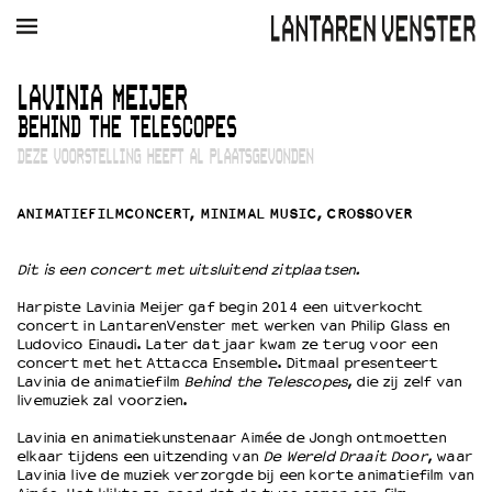
AGENDA
FILM
MUZIEK
RESTAURANT
VERHUUR
LAVINIA MEIJER
BEHIND THE TELESCOPES
Winkelmandje
Zoek
DEZE VOORSTELLING HEEFT AL PLAATSGEVONDEN
PLAN JE BEZOEK
ANIMATIEFILMCONCERT, MINIMAL MUSIC, CROSSOVER
Openingstijden & contact
Bereikbaarheid
Dit is een concert met uitsluitend zitplaatsen.
Kaartverkoop
Harpiste Lavinia Meijer gaf begin 2014 een uitverkocht
concert in LantarenVenster met werken van Philip Glass en
Ludovico Einaudi. Later dat jaar kwam ze terug voor een
EDUCATIE
concert met het Attacca Ensemble. Ditmaal presenteert
Lavinia de animatiefilm
Behind the Telescopes
, die zij zelf van
Schoolvoorstellingen
livemuziek zal voorzien.
Filmprogramma’s Primair Onderwijs
Lavinia en animatiekunstenaar Aimée de Jongh ontmoetten
Filmprogramma’s VO/MBO
elkaar tijdens een uitzending van
De Wereld Draait Door
, waar
Speciale educatieprogramma’s
Lavinia live de muziek verzorgde bij een korte animatiefilm van