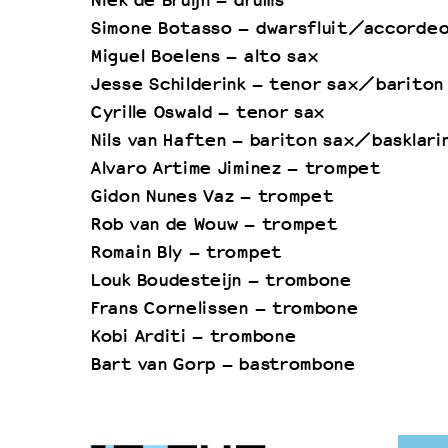
Niek de Bruijn – drums
Simone Botasso – dwarsfluit/accorde
Miguel Boelens – alto sax
Jesse Schilderink – tenor sax/bariton
Cyrille Oswald – tenor sax
Nils van Haften – bariton sax/basklari
Alvaro Artime Jiminez – trompet
Gidon Nunes Vaz – trompet
Rob van de Wouw – trompet
Romain Bly – trompet
Louk Boudesteijn – trombone
Frans Cornelissen – trombone
Kobi Arditi – trombone
Bart van Gorp – bastrombone