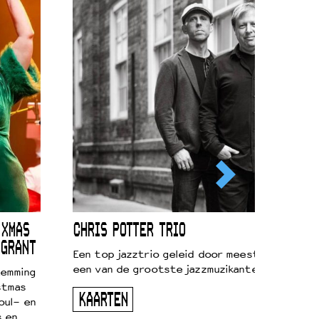
 XMAS
CHRIS POTTER TRIO
 GRANT
Een top jazztrio geleid door meestersaxofonis
een van de grootste jazzmuzikanten van zijn g
temming
stmas
KAARTEN
oul- en
s en