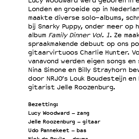
Lucy Woodward werd geboren in ee
Londen en groeide op in Nederlan
maakte diverse solo-albums, sch
bij Snarky Puppy, onder meer op
album
Family Dinner Vol. 1
. Ze maa
spraakmakende debuut op ons po
gitaarvirtuoos Charlie Hunter. V
vanavond werden eigen songs en 
Nina Simone en Billy Strayhorn b
door NRJO’s Louk Boudesteijn en 
gitarist Jelle Roozenburg.
Bezetting:
Lucy Woodward – zang
Jelle Roozenburg – gitaar
Udo Pannekeet – bas