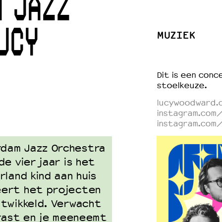
M JAZZ
UCY
MUZIEK
 VNPF
Dit is een conce
stoelkeuze.
lucywoodward.
instagram.com
instagram.com
dam Jazz Orchestra
e vier jaar is het
land kind aan huis
eert het projecten
ntwikkeld. Verwacht
rrast en je meeneemt