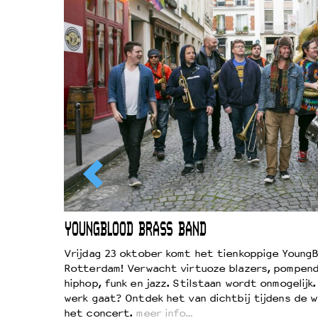
EWOUD
YOUNGBLOOD BRASS BAND
d
Vrijdag 23 oktober komt het tienkoppige YoungB
Rotterdam! Verwacht virtuoze blazers, pompend
!
hiphop, funk en jazz. Stilstaan wordt onmogelijk
vond
werk gaat? Ontdek het van dichtbij tijdens de 
kers
het concert.
meer info…