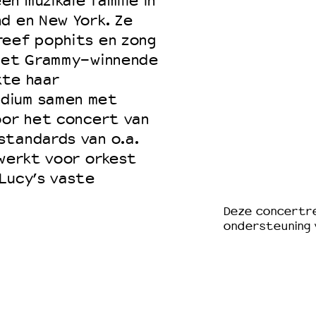
n muzikale familie in
d en New York. Ze
reef pophits en zong
 het Grammy-winnende
kte haar
dium samen met
oor het concert van
standards van o.a.
ewerkt voor orkest
Lucy’s vaste
Deze concertre
ondersteuning 