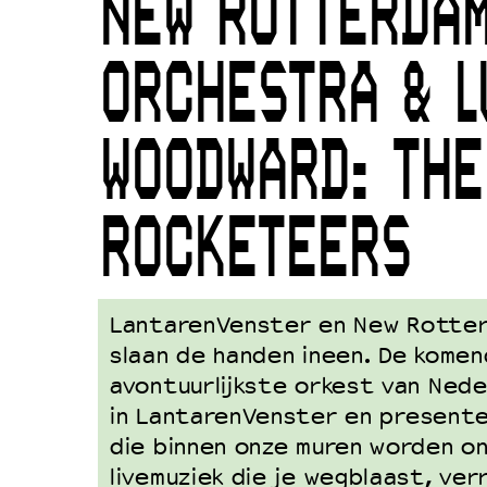
NEW ROTTERDA
Duurzaamheid
Culturele boycot Israël
ORCHESTRA & L
Ruimte voor artistieke vrijheid –
WOODWARD: THE
ROCKETEERS
LantarenVenster en New Rotter
slaan de handen ineen. De komend
avontuurlijkste orkest van Neder
in LantarenVenster en present
die binnen onze muren worden o
livemuziek die je wegblaast, ve