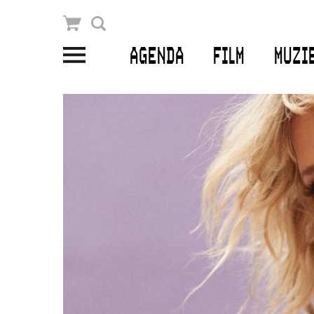
Winkelmandje
Zoek
AGENDA
FILM
MUZI
PLAN JE BEZOEK
Openingstijden & contact
Bereikbaarheid
Kaartverkoop
EDUCATIE
Schoolvoorstellingen
Filmprogramma’s Primair Onderwijs