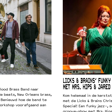
LICKS & BRAINS’ FUNKY
MET MRS. HIPS & JARED
lood Brass Band naar
e beats, New Orleans brass,
Kom helemaal in de kersts
. Benieuwd hoe de band te
met de Licks & Brains Chri
workshop voorafgaand aan
Special! Een funky jazz-, s
groove-show met Mrs. Hip