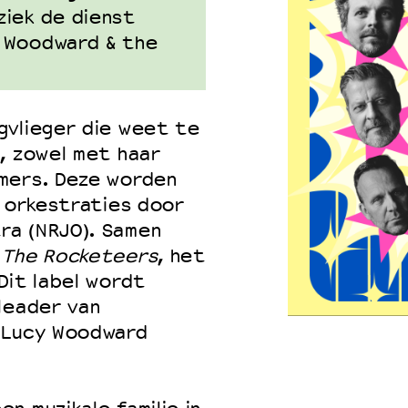
ziek de dienst
 Woodward & the
gvlieger die weet te
, zowel met haar
mers. Deze worden
e orkestraties door
ra (NRJO). Samen
 The Rocketeers
, het
Dit label wordt
leader van
 Lucy Woodward