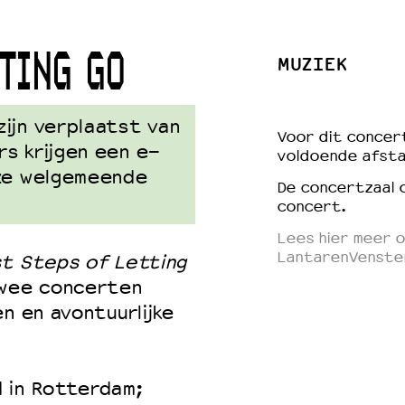
TING GO
MUZIEK
 VNPF
ijn verplaatst van
Voor dit concert
s krijgen een e-
voldoende afsta
nze welgemeende
De concertzaal 
concert.
Lees hier meer o
LantarenVenste
st Steps of Letting
twee concerten
n en avontuurlijke
 in Rotterdam;