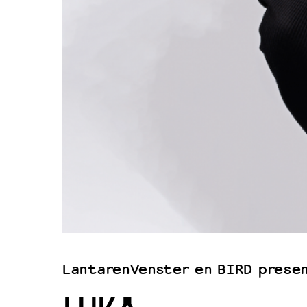
Filmprogramma’s VO/MBO
Speciale educatieprogramma’s
OVER LANTARENVENSTER
Wat we doen
Werken bij
Wie is wie
Word vriend
Historie
Partners
Huisregels
LantarenVenster en BIRD prese
Privacyverklaring
Integriteits- en gedragscode