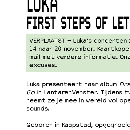
LUKA
Duurzaamheid
Culturele boycot Israël
FIRST STEPS OF LET
Ruimte voor artistieke vrijheid –
VERPLAATST – Luka’s concerten z
14 naar 20 november. Kaartkoper
mail met verdere informatie. O
excuses.
Luka presenteert haar album
Fir
Go
in LantarenVenster. Tijdens 
neemt ze je mee in wereld vol ope
sounds.
Geboren in Kaapstad, opgegroeid