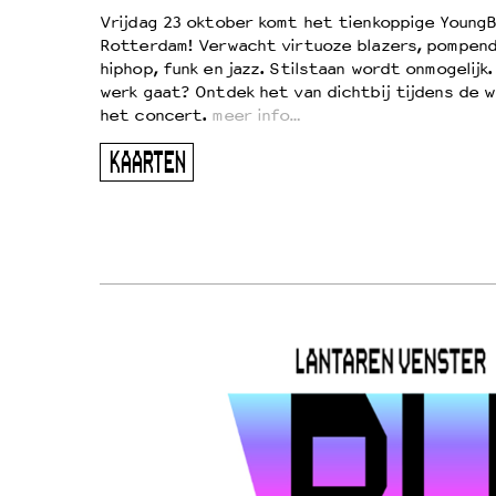
d
Vrijdag 23 oktober komt het tienkoppige YoungB
Rotterdam! Verwacht virtuoze blazers, pompend
!
hiphop, funk en jazz. Stilstaan wordt onmogelijk
vond
werk gaat? Ontdek het van dichtbij tijdens de 
kers
het concert.
meer info…
ugen
KAARTEN