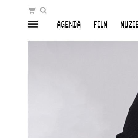
Winkelmandje
Zoek
AGENDA
FILM
MUZI
PLAN JE BEZOEK
Openingstijden & contact
Bereikbaarheid
Kaartverkoop
EDUCATIE
Schoolvoorstellingen
Filmprogramma’s Primair Onderwijs