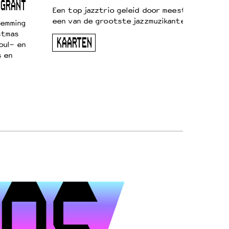
 GRANT
Een top jazztrio geleid door meestersaxofonis
een van de grootste jazzmuzikanten van zijn g
temming
stmas
KAARTEN
oul- en
s en