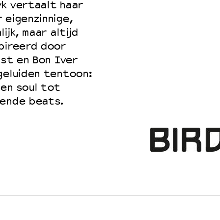
yk vertaalt haar
 eigenzinnige,
ijk, maar altijd
pireerd door
ist en Bon Iver
geluiden tentoon:
 en soul tot
nende beats.