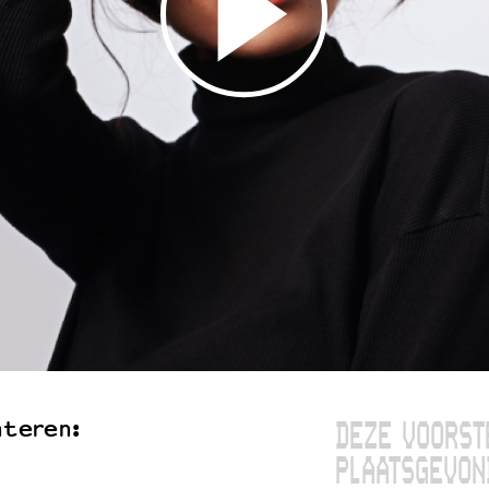
nteren:
DEZE VOORST
PLAATSGEVON