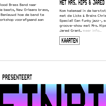
MET MRS. HIPS & JARED
lood Brass Band naar
e beats, New Orleans brass,
Kom helemaal in de kersts
. Benieuwd hoe de band te
met de Licks & Brains Chri
workshop voorafgaand aan
Special! Een funky jazz-, s
groove-show met Mrs. Hip
Jared Grant.
meer info…
KAARTEN