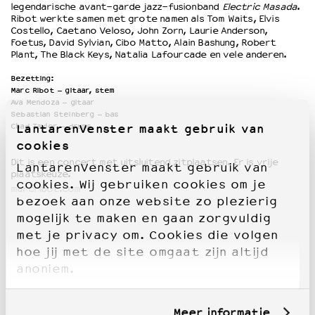
legendarische avant-garde jazz-fusionband
Electric Masada
.
Ribot werkte samen met grote namen als Tom Waits, Elvis
Costello, Caetano Veloso, John Zorn, Laurie Anderson,
Foetus, David Sylvian, Cibo Matto, Alain Bashung, Robert
Plant, The Black Keys, Natalia Lafourcade en vele anderen.
Bezetting:
Marc Ribot – gitaar, stem
Ava Mendoza – gitaar
Sebastian Steinberg – bas
Chad Taylor – drums
LantarenVenster maakt gebruik van
cookies
Dit is een concert met uitsluitend zitplaatsen. Er is vrije
LantarenVenster maakt gebruik van
plaatskeuze
.
cookies. Wij gebruiken cookies om je
marcribot.com
bezoek aan onze website zo plezierig
mogelijk te maken en gaan zorgvuldig
met je privacy om. Cookies die volgen
hoe jij met de site omgaat zijn altijd
anoniem.
Meer informatie