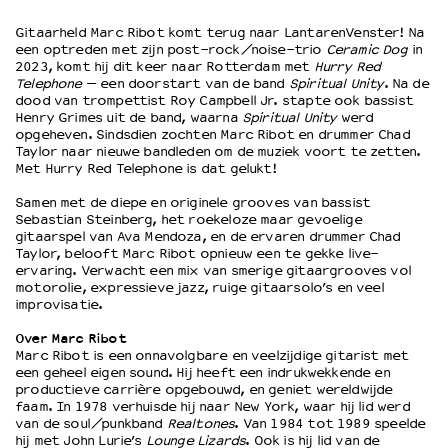
Gitaarheld Marc Ribot komt terug naar LantarenVenster! Na
een optreden met zijn post-rock/noise-trio
Ceramic Dog
in
OVER LANTARENVENSTER
2023, komt hij dit keer naar Rotterdam met
Hurry Red
Wat we doen
Telephone
— een doorstart van de band
Spiritual Unity
. Na de
dood van trompettist Roy Campbell Jr. stapte ook bassist
Werken bij
Henry Grimes uit de band, waarna
Spiritual Unity
werd
Wie is wie
opgeheven. Sindsdien zochten Marc Ribot en drummer Chad
Word vriend
Taylor naar nieuwe bandleden om de muziek voort te zetten.
Met Hurry Red Telephone is dat gelukt!
Historie
Partners
Samen met de diepe en originele grooves van bassist
Sebastian Steinberg, het roekeloze maar gevoelige
Huisregels
gitaarspel van Ava Mendoza, en de ervaren drummer Chad
Privacyverklaring
Taylor, belooft Marc Ribot opnieuw een te gekke live-
Integriteits- en gedragscode
ervaring. Verwacht een mix van
smerige gitaargrooves vol
motorolie
, expressieve jazz, ruige gitaarsolo’s en veel
Duurzaamheid
improvisatie.
Culturele boycot Israël
Over Marc Ribot
Ruimte voor artistieke vrijheid – VNPF
Marc Ribot is een onnavolgbare en veelzijdige gitarist met
een geheel eigen sound. Hij heeft een indrukwekkende en
productieve carrière opgebouwd, en geniet wereldwijde
faam. In 1978 verhuisde hij naar New York, waar hij lid werd
van de soul/punkband
Realtones
. Van 1984 tot 1989 speelde
hij met John Lurie’s
Lounge Lizards
. Ook is hij lid van de