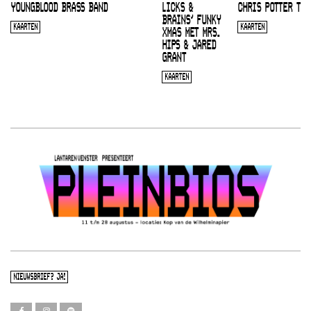
YOUNGBLOOD BRASS BAND
LICKS &
CHRIS POTTER TRI
BRAINS’ FUNKY
KAARTEN
KAARTEN
XMAS MET MRS.
HIPS & JARED
GRANT
KAARTEN
NIEUWSBRIEF? JA!