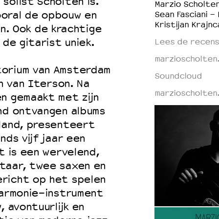
solist Scholten is.
Marzio Scholten
vooral de opbouw en
Sean Fasciani -
Kristijan Krajn
len. Ook de krachtige
 de gitarist uniek.
Lees de recensi
marzioscholten
torium van Amsterdam
Soundcloud
jn van Iterson. Na
marzioscholten
en gemaakt met zijn
end ontvangen albums
nland, presenteert
nds vijf jaar een
t is een wervelend,
taar, twee saxen en
richt op het spelen
harmonie-instrument
, avontuurlijk en