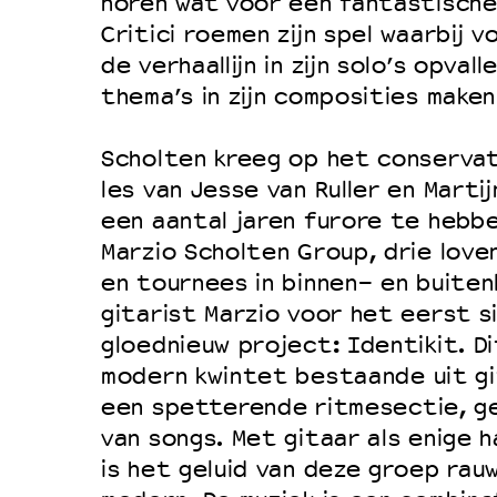
Filmprogramma’s VO/MBO
horen wat voor een fantastische 
Critici roemen zijn spel waarbij 
Speciale educatieprogramma’s
de verhaallijn in zijn solo’s opval
thema’s in zijn composities maken
OVER LANTARENVENSTER
Scholten kreeg op het conserva
Wat we doen
les van Jesse van Ruller en Marti
Werken bij
een aantal jaren furore te hebb
Marzio Scholten Group, drie lov
Wie is wie
en tournees in binnen- en buite
Word vriend
gitarist Marzio voor het eerst si
Historie
gloednieuw project: Identikit. Di
Partners
modern kwintet bestaande uit gi
een spetterende ritmesectie, ge
Huisregels
van songs. Met gitaar als enige 
Privacyverklaring
is het geluid van deze groep rauw
Integriteits- en gedragscode