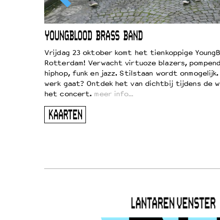
EWOUD
YOUNGBLOOD BRASS BAND
d
Vrijdag 23 oktober komt het tienkoppige YoungB
Rotterdam! Verwacht virtuoze blazers, pompend
!
hiphop, funk en jazz. Stilstaan wordt onmogelijk
vond
werk gaat? Ontdek het van dichtbij tijdens de 
kers
het concert.
meer info…
ugen
KAARTEN