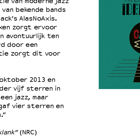
tie van moderne jazz
g van bekende bands
lack’s AlasNoAxis.
xen zorgt ervoor
 VNPF
n avontuurlijk ten
wd door een
tie zorgt dit voor
 oktober 2013 en
er vijf sterren in
geen jazz, maar
gaf vier sterren en
.”
klank”
(NRC)