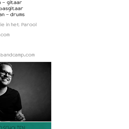
 - gitaar
 basgitaar
can - drums
e in het Parool
.com
.bandcamp.com