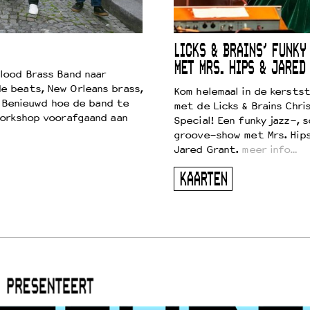
LICKS & BRAINS’ FUNKY
MET MRS. HIPS & JARED
lood Brass Band naar
e beats, New Orleans brass,
Kom helemaal in de kersts
. Benieuwd hoe de band te
met de Licks & Brains Chri
workshop voorafgaand aan
Special! Een funky jazz-, s
groove-show met Mrs. Hip
Jared Grant.
meer info…
KAARTEN