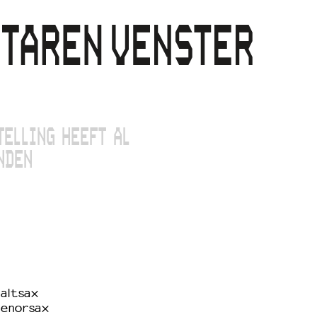
TELLING HEEFT AL
NDEN
 altsax
tenorsax