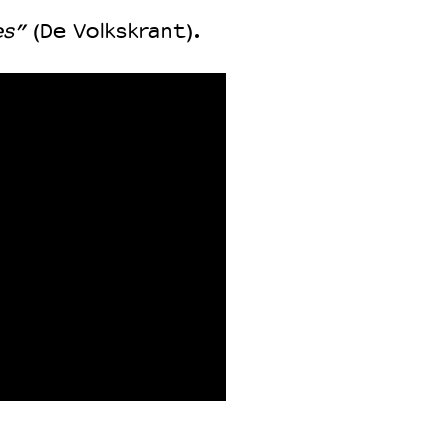
es”
(De Volkskrant).