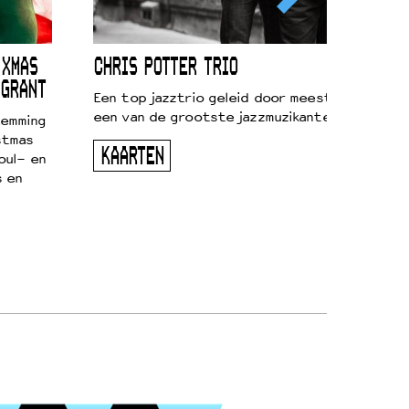
 XMAS
CHRIS POTTER TRIO
 GRANT
Een top jazztrio geleid door meestersaxofonis
een van de grootste jazzmuzikanten van zijn g
temming
stmas
KAARTEN
oul- en
s en