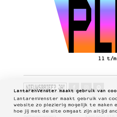
NIEUWSBRIEF? JA!
LantarenVenster maakt gebruik van coo
LantarenVenster maakt gebruik van cook
website zo plezierig mogelijk te maken 
PRIVACYVERKLARING
Otto Reuchlinweg 996
kassa:
010 27
hoe jij met de site omgaat zijn altijd an
(Wilhelminapier)
kantoor:
010 