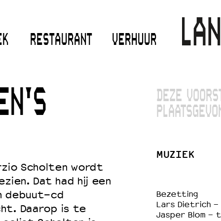
EK
RESTAURANT
VERHUUR
EN'S
DEZE VOORS
PLAATSGEVO
MUZIEK
rzio Scholten wordt
zien. Dat had hij een
jn debuut-cd
Bezetting
Lars Dietrich -
cht. Daarop is te
Jasper Blom - 