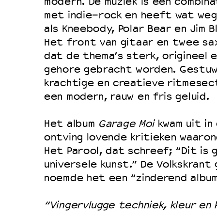
modern. De muziek is een combina
Duurzaamheid
met indie-rock en heeft wat we
als Kneebody, Polar Bear en Jim B
Culturele boycot Israël
Het front van gitaar en twee sa
Ruimte voor artistieke vrijheid –
dat de thema’s sterk, origineel e
gehore gebracht worden. Gestu
krachtige en creatieve ritmesec
een modern, rauw en fris geluid.
Het album
Garage Moi
kwam uit in
ontving lovende kritieken waarond
Het Parool, dat schreef; “Dit is 
universele kunst.” De Volkskrant 
noemde het een “zinderend album
“Vingervlugge techniek, kleur en 