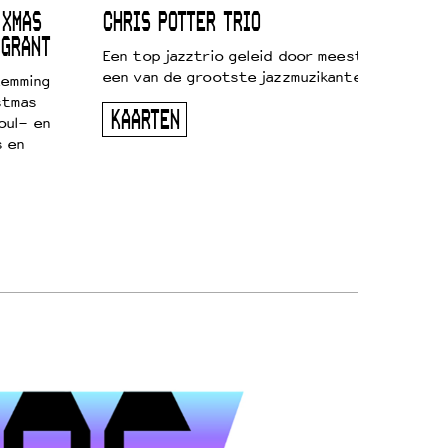
 XMAS
CHRIS POTTER TRIO
 GRANT
Een top jazztrio geleid door meestersaxofonis
een van de grootste jazzmuzikanten van zijn g
temming
stmas
KAARTEN
oul- en
s en