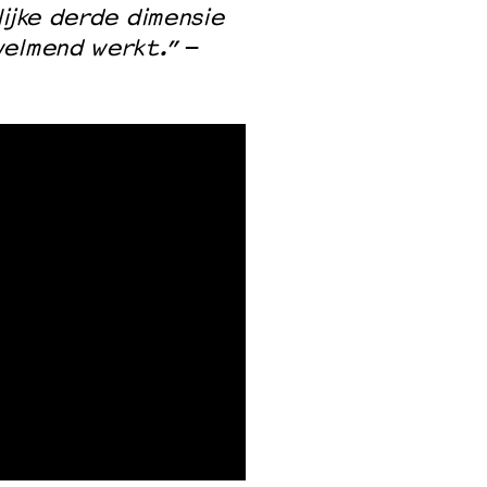
ijke derde dimensie
welmend werkt.”
–