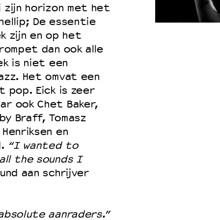
 zijn horizon met het
ellip; De essentie
ek zijn en op het
 VNPF
trompet dan ook alle
ek is niet een
jazz. Het omvat een
t pop. Eick is zeer
ar ook Chet Baker,
uby Braff, Tomasz
 Henriksen en
d.
“I wanted to
all the sounds I
ound aan schrijver
 absolute aanraders.”