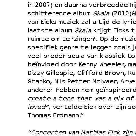
in 2007) en daarna verbreedde hij
Duurzaamheid
schitterende album
Skala
(2010)&h
Culturele boycot Israël
van Eicks muziek zal altijd de lyri
Ruimte voor artistieke vrijheid –
laatste album
Skala
krijgt Eicks 
ruimte om te ‘zingen’. Op de muzi
specifiek genre te leggen zoals 
veel breder scala van klassiek to
beïnvloed door Kenny Wheeler, ma
Dizzy Gillespie, Clifford Brown, R
Stanko, Nils Petter Molvaer, Arve
anderen hebben hem geïnspireer
create a tone that was a mix of 
loved”
, vertelde Eick over zijn s
Thomas Erdmann.”
“Concerten van Mathias Eick zijn