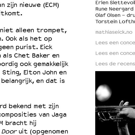
Erlen Slettevol
 zijn nieuwe (ECM)
Rune Neergard 
itkomt.
Olaf Olsen - dr
Torstein Lofth
t niet alleen trompet,
mathiaseick.no
. Ook als het op
Lees een conce
geen purist. Eick
Lees een conce
 als Chet Baker en
ordig ook gemakkelijk
Lees de recens
 Sting, Elton John en
belangrijk, en dat is
erd bekend met zijn
composities van Jaga
M bracht hij
 Door
uit (opgenomen