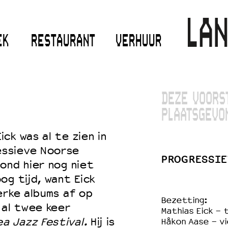
EK
RESTAURANT
VERHUUR
DEZE VOORS
PLAATSGEVO
ck was al te zien in
ssieve Noorse
PROGRESSIEV
ond hier nog niet
og tijd, want Eick
erke albums af op
Bezetting:
 al twee keer
Mathias Eick -
a Jazz Festival.
Hij is
Håkon Aase - vi