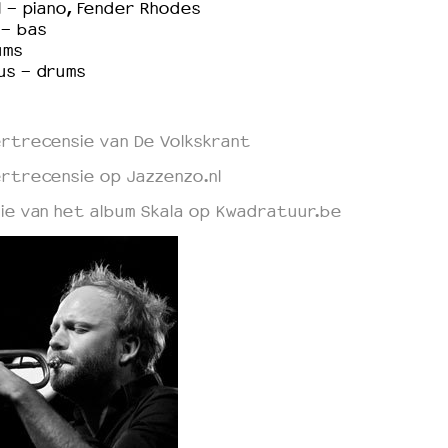
l - piano, Fender Rhodes
- bas
ums
us - drums
rtrecensie van De Volkskrant
rtrecensie op Jazzenzo.nl
ie van het album Skala op Kwadratuur.be