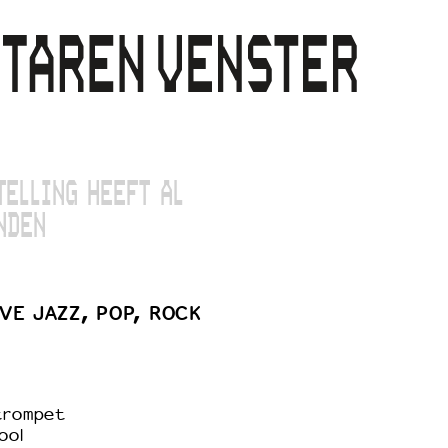
TELLING HEEFT AL
NDEN
E JAZZ, POP, ROCK
 trompet
ool