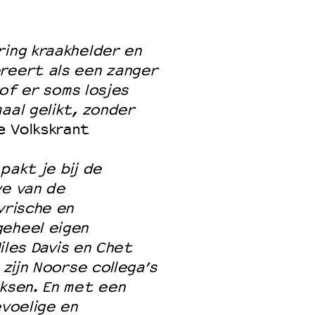
ring kraakhelder en
reert als een zanger
 of er soms losjes
aal gelikt, zonder
e Volkskrant
pakt je bij de
ve van de
yrische en
geheel eigen
Miles Davis en Chet
 zijn Noorse collega’s
iksen. En met een
evoelige en