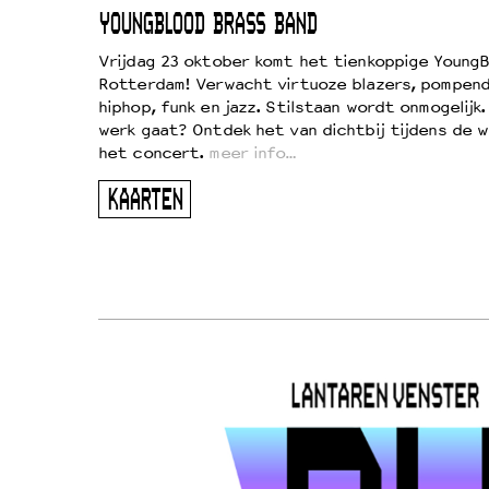
EWOUD
YOUNGBLOOD BRASS BAND
d
Vrijdag 23 oktober komt het tienkoppige YoungB
Rotterdam! Verwacht virtuoze blazers, pompend
!
hiphop, funk en jazz. Stilstaan wordt onmogelijk
vond
werk gaat? Ontdek het van dichtbij tijdens de 
kers
het concert.
meer info…
ugen
KAARTEN