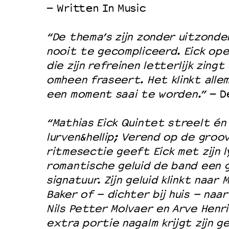
– Written In Music
“De thema’s zijn zonder uitzonde
nooit te gecompliceerd. Eick ope
die zijn refreinen letterlijk zingt
omheen fraseert. Het klinkt allem
een moment saai te worden.”
– D
“Mathias Eick Quintet streelt én 
lurven&hellip; Verend op de groo
ritmesectie geeft Eick met zijn l
romantische geluid de band een 
signatuur. Zijn geluid klinkt naar 
Baker of – dichter bij huis – naar
Nils Petter Molvaer en Arve Henr
extra portie nagalm krijgt zijn g