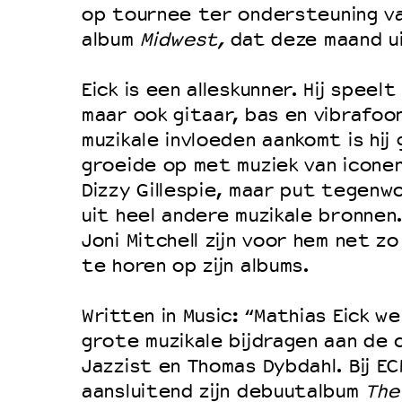
Filmprogramma’s VO/MBO
op tournee ter ondersteuning van
Speciale educatieprogramma’s
album
Midwest,
dat deze maand u
Eick is een alleskunner. Hij speel
OVER LANTARENVENSTER
maar ook gitaar, bas en vibrafoon
muzikale invloeden aankomt is hij 
Wat we doen
groeide op met muziek van iconen
Werken bij
Dizzy Gillespie, maar put tegenwo
Wie is wie
uit heel andere muzikale bronnen.
Word vriend
Joni Mitchell zijn voor hem net zo 
te horen op zijn albums.
Historie
Partners
Written in Music: “Mathias Eick w
Huisregels
grote muzikale bijdragen aan de 
Privacyverklaring
Jazzist en Thomas Dybdahl. Bij EC
aansluitend zijn debuutalbum
The
Integriteits- en gedragscode