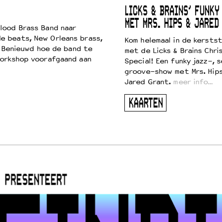
LICKS & BRAINS’ FUNKY
MET MRS. HIPS & JARED
lood Brass Band naar
e beats, New Orleans brass,
Kom helemaal in de kersts
. Benieuwd hoe de band te
met de Licks & Brains Chri
workshop voorafgaand aan
Special! Een funky jazz-, s
groove-show met Mrs. Hip
Jared Grant.
meer info…
KAARTEN