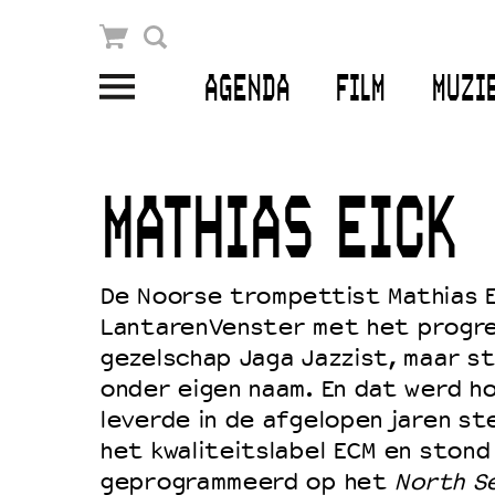
Winkelmandje
Zoek
AGENDA
FILM
MUZI
PLAN JE BEZOEK
Openingstijden & contact
MATHIAS EICK
Bereikbaarheid
Kaartverkoop
De Noorse trompettist Mathias Ei
LantarenVenster met het progre
gezelschap Jaga Jazzist, maar st
EDUCATIE
onder eigen naam. En dat werd ho
Schoolvoorstellingen
leverde in de afgelopen jaren st
het kwaliteitslabel ECM en stond
Filmprogramma’s Primair Onderwijs
geprogrammeerd op het
North Se