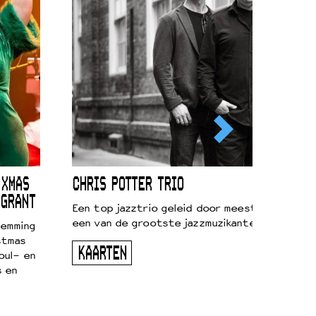
 XMAS
CHRIS POTTER TRIO
 GRANT
Een top jazztrio geleid door meestersaxofonis
een van de grootste jazzmuzikanten van zijn g
temming
stmas
KAARTEN
oul- en
s en