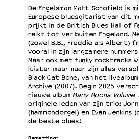
De Engelsman Matt Schofield is m
Duurzaamheid
Europese bluesgitarist van dit m
Culturele boycot Israël
prijkt in de British Blues Hall of 
Ruimte voor artistieke vrijheid –
reikt tot ver buiten Engeland. Me
(zowel B.B., Freddie als Albert) f
vooral in zijn langzamere nummer
Maar ook met funky rocktracks w
luister maar naar zijn alles versp
Black Cat Bone, van het livealbum
Archive (2007). Begin 2025 versc
nieuwe album
Many Moons Volume 
originele leden van zijn trio: Jo
(hammondorgel) en Evan Jenkins (d
de beste blues!
Bezetting: