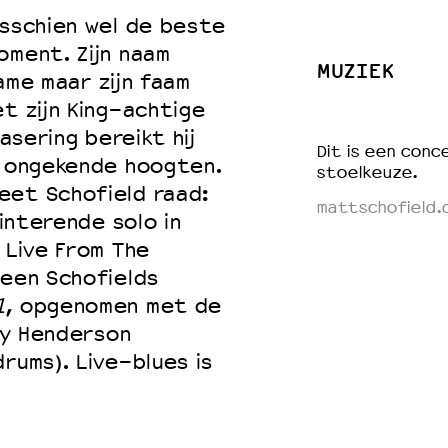
isschien wel de beste
oment. Zijn naam
MUZIEK
Fame maar zijn faam
 VNPF
t zijn King-achtige
rasering bereikt hij
Dit is een conce
s ongekende hoogten.
stoel
keuze
.
eet Schofield raad:
mattschofield.
linterende solo in
 Live From The
heen Schofields
1
, opgenomen met de
nny Henderson
rums). Live-blues is