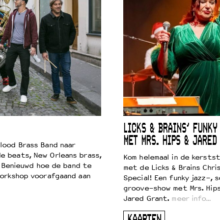
LICKS & BRAINS’ FUNKY
MET MRS. HIPS & JARED
lood Brass Band naar
e beats, New Orleans brass,
Kom helemaal in de kersts
. Benieuwd hoe de band te
met de Licks & Brains Chri
workshop voorafgaand aan
Special! Een funky jazz-, s
groove-show met Mrs. Hip
Jared Grant.
meer info…