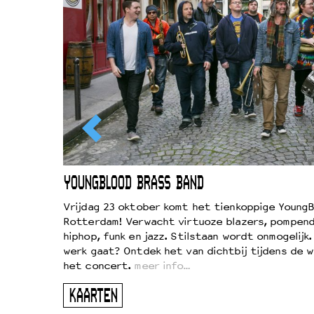
EWOUD
YOUNGBLOOD BRASS BAND
d
Vrijdag 23 oktober komt het tienkoppige YoungB
Rotterdam! Verwacht virtuoze blazers, pompend
!
hiphop, funk en jazz. Stilstaan wordt onmogelijk
vond
werk gaat? Ontdek het van dichtbij tijdens de 
kers
het concert.
meer info…
ugen
KAARTEN