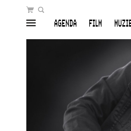
Winkelmandje
Zoek
AGENDA
FILM
MUZI
PLAN JE BEZOEK
Openingstijden & contact
Bereikbaarheid
Kaartverkoop
EDUCATIE
Schoolvoorstellingen
Filmprogramma’s Primair Onderwijs