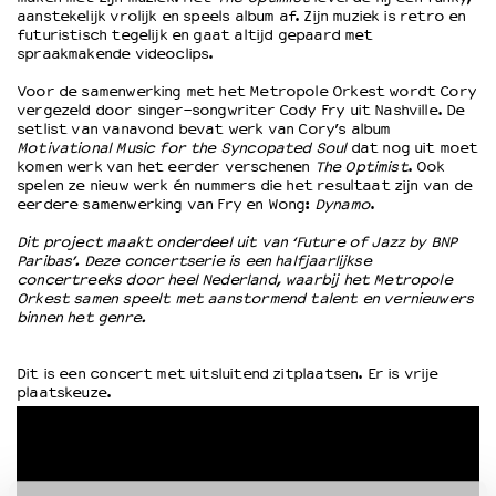
aanstekelijk vrolijk en speels album af. Zijn muziek is retro en
futuristisch tegelijk en gaat altijd gepaard met
spraakmakende videoclips.
Voor de samenwerking met het Metropole Orkest wordt Cory
vergezeld door singer-songwriter Cody Fry uit Nashville. De
setlist van vanavond bevat werk van Cory’s album
Motivational Music for the Syncopated Soul
dat nog uit moet
komen werk van het eerder verschenen
The Optimist
. Ook
spelen ze nieuw werk én nummers die het resultaat zijn van de
eerdere samenwerking van Fry en Wong:
Dynamo
.
Dit project maakt onderdeel uit van ‘Future of Jazz by BNP
Paribas’. Deze concertserie is een halfjaarlijkse
concertreeks door heel Nederland, waarbij het Metropole
Orkest samen speelt met aanstormend talent en vernieuwers
binnen het genre.
Dit is een concert met uitsluitend zitplaatsen. Er is vrije
plaatskeuze.