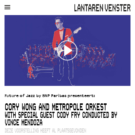
AGENDA
FILM
MUZIEK
RESTAURANT
VERHUUR
Winkelmandje
Zoek
PLAN JE BEZOEK
Openingstijden & contact
Bereikbaarheid
Kaartverkoop
Future of Jazz by BNP Paribas presenteert:
EDUCATIE
CORY WONG AND METROPOLE ORKEST
Schoolvoorstellingen
Filmprogramma’s Primair Onderwijs
WITH SPECIAL GUEST CODY FRY CONDUCTED BY
Filmprogramma’s VO/MBO
VINCE MENDOZA
Speciale educatieprogramma’s
DEZE VOORSTELLING HEEFT AL PLAATSGEVONDEN