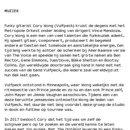
MUZIEK
OVER LANTARENVENSTER
Wat we doen
Funky gitarist Cory Wong (Vulfpeck) kruist de degens met het
Werken bij
Metropole Orkest onder leiding van dirigent Vince Mendoza.
Cory Wong is een man van veel talenten die funkmuziek ademt.
Wie is wie
Hij speelt gitaar, componeert, produceert én begeleid
Word vriend
andere artiesten met tomeloze en aanstekelijke energie. Een
Historie
tijd lang werkte hij achter de schermen bij Amerikaanse versie
van The Voice en speelde hij samen met grote namen als Ben
Partners
Rector, Gene Simmons, ?uestlove, Blake Shelton en Bootsy
Huisregels
Collins. Zijn wereldwijde doorbraak ging hand in hand met het
succes van de band Vulfpeck, die iedere zaal wereldwijd uit
Privacyverklaring
hun dak laat gaan.
Integriteits- en gedragscode
Vulfpeck ontstond in Minneapolis, waar Wong wekelijks met de
Duurzaamheid
ritmesectie van Prince jamde en zo nu en dan ook Prince zelf,
Culturele boycot Israël
John Mayer en Jimmie Vaughan aanschoven. Tijdens een van
Ruimte voor artistieke vrijheid – VNPF
deze beruchte jamsessies ontmoette Wong de leden van
Vulfpeck. Het duurde niet lang voordat deze groep de studio
in dook en fulltime op tournee was.
In 2017 besloot Cory dat het tijd was om zelf de
schijnwerpers op te zoeken en de wereld kennis te laten
maken met zijn muziek. Met
The Optimist
leverde hij een funky,