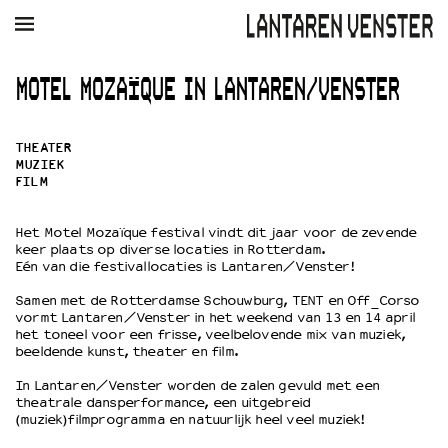
AGENDA
FILM
MUZIEK
RESTAURANT
VERHUUR
MOTEL MOZAÏQUE IN LANTAREN/VENSTER
Winkelmandje
Zoek
THEATER
MUZIEK
PLAN JE BEZOEK
FILM
Openingstijden & contact
Bereikbaarheid
Het Motel Mozaïque festival vindt dit jaar voor de zevende
keer plaats op diverse locaties in Rotterdam.
Kaartverkoop
Eén van die festivallocaties is Lantaren/Venster!
Samen met de Rotterdamse Schouwburg, TENT en Off_Corso
vormt Lantaren/Venster in het weekend van 13 en 14 april
EDUCATIE
het toneel voor een frisse, veelbelovende mix van muziek,
beeldende kunst, theater en film.
Schoolvoorstellingen
Filmprogramma’s Primair Onderwijs
In Lantaren/Venster worden de zalen gevuld met een
Filmprogramma’s VO/MBO
theatrale dansperformance, een uitgebreid
(muziek)filmprogramma en natuurlijk heel veel muziek!
Speciale educatieprogramma’s