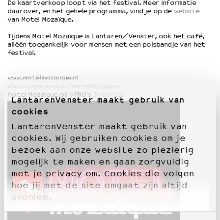
De kaartverkoop loopt via het festival. Meer informatie
daarover, en het gehele programma, vind je op de
website
van Motel Mozaïque.
OVER LANTARENVENSTER
Tijdens Motel Mozaïque is Lantaren/Venster, ook het café,
Wat we doen
alléén toegankelijk voor mensen met een polsbandje van het
Werken bij
festival.
Wie is wie
Word vriend
www.motelmozaique.nl
Historie
www.myspace.com/motelmozaique
Motel Mozaïque bij VPRO's
3voor12
.
Partners
LantarenVenster maakt gebruik van
Huisregels
cookies
Privacyverklaring
LantarenVenster maakt gebruik van
Integriteits- en gedragscode
cookies. Wij gebruiken cookies om je
Duurzaamheid
bezoek aan onze website zo plezierig
Culturele boycot Israël
mogelijk te maken en gaan zorgvuldig
Ruimte voor artistieke vrijheid – VNPF
met je privacy om. Cookies die volgen
hoe jij met de site omgaat zijn altijd
anoniem.