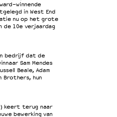
 Award-winnende
stgelegd in West End
ratie nu op het grote
n de 10e verjaardag
n bedrijf dat de
winnaar Sam Mendes
ussell Beale, Adam
n Brothers, hun
t
) keert terug naar
euwe bewerking van