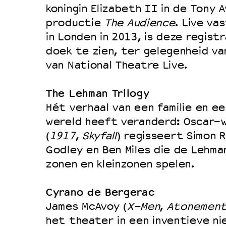
koningin Elizabeth II in de Tony
productie
The Audience
. Live va
in Londen in 2013, is deze regist
doek te zien, ter gelegenheid va
van National Theatre Live.
The Lehman Trilogy
Hét verhaal van een familie en ee
wereld heeft veranderd: Oscar-
(
1917
,
Skyfall
) regisseert Simon R
Godley en Ben Miles die de Lehma
zonen en kleinzonen spelen.
Cyrano de Bergerac
James McAvoy (
X-Men
,
Atonemen
het theater in een inventieve ni