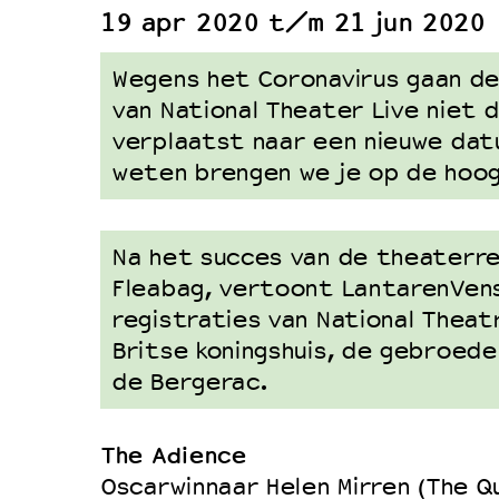
19 apr 2020 t/m 21 jun 2020
Duurzaamheid
Culturele boycot Israël
Wegens het Coronavirus gaan de
Ruimte voor artistieke vrijheid –
van National Theater Live niet 
verplaatst naar een nieuwe dat
weten brengen we je op de hoo
Na het succes van de theaterre
Fleabag, vertoont LantarenVens
registraties van National Theat
Britse koningshuis, de gebroed
de Bergerac.
The Adience
Oscarwinnaar Helen Mirren (The Q