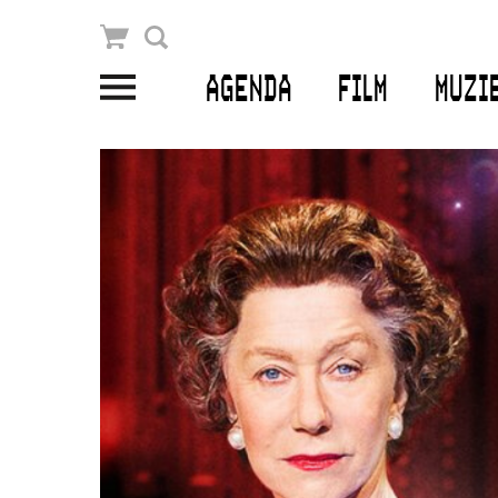
Winkelmandje
Zoek
AGENDA
FILM
MUZI
PLAN JE BEZOEK
Openingstijden & contact
Bereikbaarheid
Kaartverkoop
EDUCATIE
Schoolvoorstellingen
Filmprogramma’s Primair Onderwijs