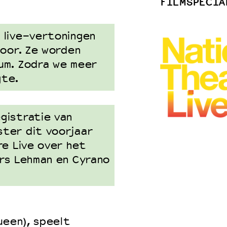
FILMSPECIA
 live-vertoningen
 VNPF
door. Ze worden
um. Zodra we meer
gte.
gistratie van
ter dit voorjaar
re Live over het
ers Lehman en Cyrano
ueen), speelt