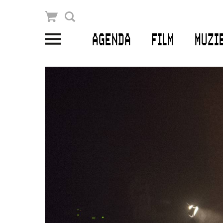
Winkelmandje
Zoek
AGENDA
FILM
MUZI
PLAN JE BEZOEK
Openingstijden & contact
Bereikbaarheid
Kaartverkoop
EDUCATIE
Schoolvoorstellingen
Filmprogramma’s Primair Onderwijs