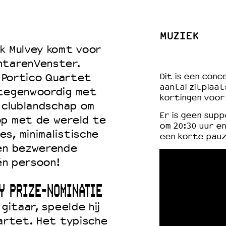
MUZIEK
 VNPF
k Mulvey komt voor
ntarenVenster.
j Portico Quartet
Dit is een con
aantal zitplaat
 tegenwoordig met
kortingen voor
n clublandschap om
Er is geen supp
op met de wereld te
om 20:30 uur e
s, minimalistische
een korte pauz
 en bezwerende
één persoon!
Y PRIZE-NOMINATIE
gitaar, speelde hij
uartet. Het typische