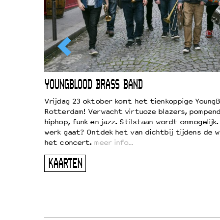
EWOUD
YOUNGBLOOD BRASS BAND
d
Vrijdag 23 oktober komt het tienkoppige YoungB
Rotterdam! Verwacht virtuoze blazers, pompend
!
hiphop, funk en jazz. Stilstaan wordt onmogelijk
vond
werk gaat? Ontdek het van dichtbij tijdens de 
kers
het concert.
meer info…
ugen
KAARTEN