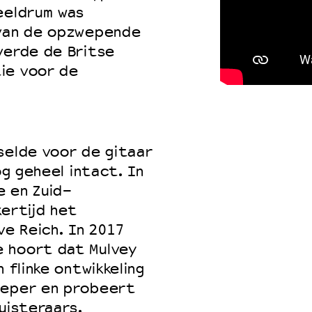
eeldrum was
 van de opzwepende
verde de Britse
ie voor de
selde voor de gitaar
og geheel intact. In
e en Zuid-
kertijd het
ve Reich. In 2017
 hoort dat Mulvey
 flinke ontwikkeling
ieper en probeert
uisteraars.