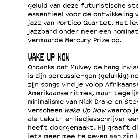
geluid van deze futuristische st
essentieel voor de ontwikkeling
jazz van Portico Quartet. Het le
jazzband onder meer een nominat
vermaarde Mercury Prize op.
WAKE UP NOW
Ondanks dat Mulvey de hang inwis
is zijn percussie-gen (gelukkig) n
zijn songs vind je volop Afrikaans
Amerikaanse ritmes, maar tegelij
minimalisme van Nick Drake en Ste
verscheen
Wake Up Now
waarop je
als tekst- en liedjesschrijver een
heeft doorgemaakt. Hij graaft d
iets meer mee te geven aan zijn l