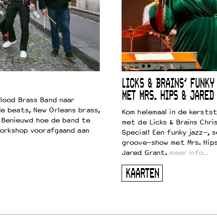
LICKS & BRAINS’ FUNKY
MET MRS. HIPS & JARED
lood Brass Band naar
e beats, New Orleans brass,
Kom helemaal in de kersts
. Benieuwd hoe de band te
met de Licks & Brains Chri
workshop voorafgaand aan
Special! Een funky jazz-, s
groove-show met Mrs. Hip
Jared Grant.
meer info…
KAARTEN