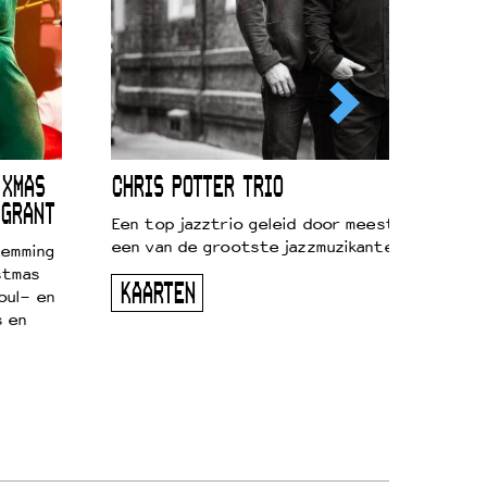
 XMAS
CHRIS POTTER TRIO
 GRANT
Een top jazztrio geleid door meestersaxofonis
een van de grootste jazzmuzikanten van zijn g
temming
stmas
KAARTEN
oul- en
s en