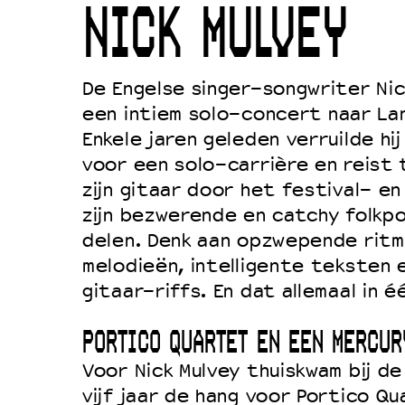
NICK MULVEY
Duurzaamheid
Culturele boycot Israël
Ruimte voor artistieke vrijheid –
De Engelse singer-songwriter Nic
een intiem solo-concert naar La
Enkele jaren geleden verruilde hi
voor een solo-carrière en reist
zijn gitaar door het festival- e
zijn bezwerende en catchy folkp
delen. Denk aan opzwepende ritme
melodieën, intelligente teksten
gitaar-riffs. En dat allemaal in 
PORTICO QUARTET EN EEN MERCUR
Voor Nick Mulvey thuiskwam bij de 
vijf jaar de hang voor Portico Q