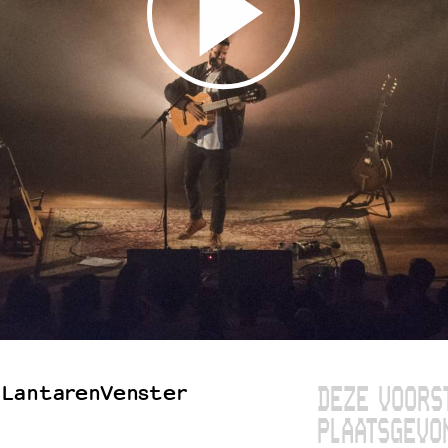
 LantarenVenster
DEZE VOORS
PLAATSGEVO