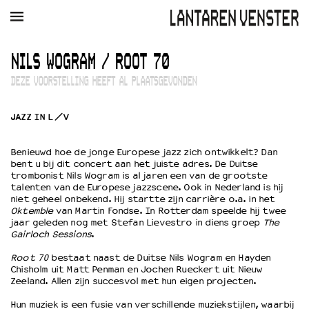
AGENDA
FILM
MUZIEK
RESTAURANT
VERHUUR
NILS WOGRAM / ROOT 70
DEZE VOORSTELLING HEEFT AL PLAATSGEVONDEN
Winkelmandje
Zoek
JAZZ IN L/V
PLAN JE BEZOEK
Openingstijden & contact
Benieuwd hoe de jonge Europese jazz zich ontwikkelt? Dan
Bereikbaarheid
bent u bij dit concert aan het juiste adres. De Duitse
Kaartverkoop
trombonist Nils Wogram is al jaren een van de grootste
talenten van de Europese jazzscene. Ook in Nederland is hij
niet geheel onbekend. Hij startte zijn carrière o.a. in het
Oktemble
van Martin Fondse. In Rotterdam speelde hij twee
jaar geleden nog met Stefan Lievestro in diens groep
The
EDUCATIE
Gairloch Sessions
.
Schoolvoorstellingen
Root 70
bestaat naast de Duitse Nils Wogram en Hayden
Filmprogramma’s Primair Onderwijs
Chisholm uit Matt Penman en Jochen Rueckert uit Nieuw
Filmprogramma’s VO/MBO
Zeeland. Allen zijn succesvol met hun eigen projecten.
Speciale educatieprogramma’s
Hun muziek is een fusie van verschillende muziekstijlen, waarbij