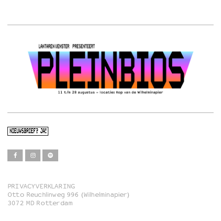
NIEUWSBRIEF? JA!
PRIVACYVERKLARING
Otto Reuchlinweg 996 (Wilhelminapier)
Film
3072 MD Rotterdam
Muziek