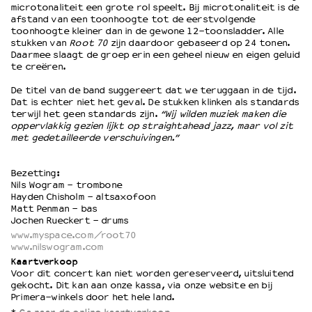
microtonaliteit een grote rol speelt. Bij microtonaliteit is de
afstand van een toonhoogte tot de eerstvolgende
toonhoogte kleiner dan in de gewone 12-toonsladder. Alle
OVER LANTARENVENSTER
stukken van
Root 70
zijn daardoor gebaseerd op 24 tonen.
Wat we doen
Daarmee slaagt de groep erin een geheel nieuw en eigen geluid
te creëren.
Werken bij
Wie is wie
De titel van de band suggereert dat we teruggaan in de tijd.
Dat is echter niet het geval. De stukken klinken als standards
Word vriend
terwijl het geen standards zijn.
“Wij wilden muziek maken die
Historie
oppervlakkig gezien lijkt op straightahead jazz, maar vol zit
Partners
met gedetailleerde verschuivingen.”
Huisregels
Privacyverklaring
Bezetting:
Nils Wogram - trombone
Integriteits- en gedragscode
Hayden Chisholm - altsaxofoon
Duurzaamheid
Matt Penman - bas
Jochen Rueckert - drums
Culturele boycot Israël
www.myspace.com/root70
Ruimte voor artistieke vrijheid – VNPF
www.nilswogram.com
Kaartverkoop
Voor dit concert kan niet worden gereserveerd, uitsluitend
gekocht. Dit kan aan onze kassa, via onze website en bij
Primera-winkels door het hele land.