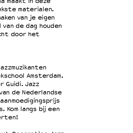
a maakt in deze
kste materialen.
maken van je eigen
d van de dag houden
cht door het
jazzmuzikanten
iekschool Amsterdam.
 Guidi. Jazz
van de Nederlandse
aanmoedigingsprijs
. Kom langs bij een
erten!