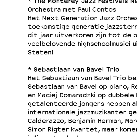
The Monterey Jazz Festivals N
*
Orchestra
met Paul Contos
Het Next Generation Jazz Orche
toekomstige generatie jazzsterre
dit jaar uitverkoren zijn tot de
veelbelovende highschoolmusici u
Staten!
Sebastiaan van Bavel Trio
*
Het Sebastiaan van Bavel Trio be
Sebastiaan van Bavel op piano, R
en Maciej Domaradzki op dubbele 
getalenteerde jongens hebben al
internationale jazzmuzikanten g
Calderazzo, Benjamin Herman, Mar
Simon Rigter kwartet, maar komen