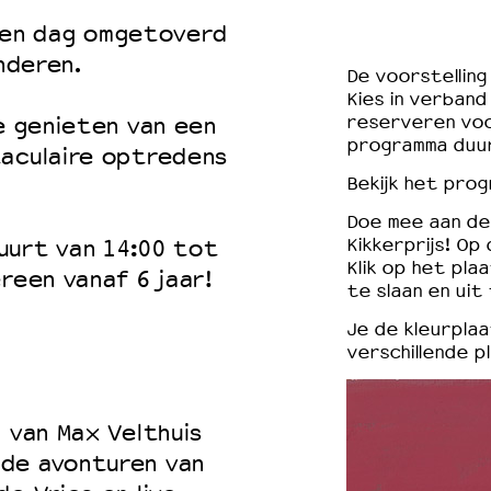
en dag omgetoverd
nderen.
De voorstellin
Kies in verband
reserveren voo
je genieten van een
programma duur
taculaire optredens
Bekijk het pro
Doe mee aan d
Kikkerprijs! Op
uurt van 14:00 tot
Klik op het pla
reen vanaf 6 jaar!
te slaan en uit
Je de kleurpla
verschillende p
 van Max Velthuis
mde avonturen van