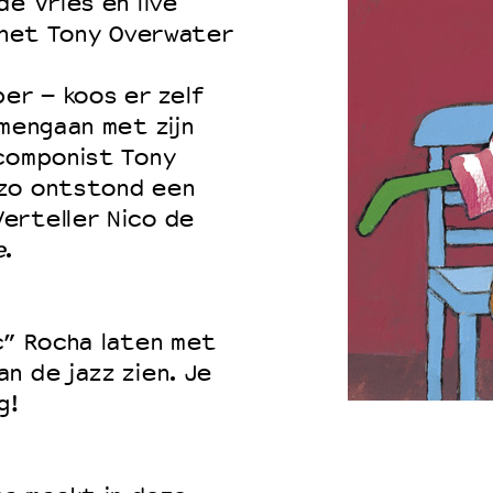
e Vries en live
n het Tony Overwater
ber – koos er zelf
 VNPF
amengaan met zijn
/componist Tony
 zo ontstond een
erteller Nico de
e
.
c” Rocha laten met
n de jazz zien. Je
g!