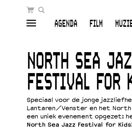
Winkelmandje
Zoek
AGENDA
FILM
MUZI
PLAN JE BEZOEK
Openingstijden & contact
NORTH SEA JAZ
Bereikbaarheid
Kaartverkoop
FESTIVAL FOR 
EDUCATIE
Speciaal voor de jonge jazzliefh
Lantaren/Venster en het North 
Schoolvoorstellingen
een uniek evenement opgezet: he
Filmprogramma’s Primair Onderwijs
North Sea Jazz Festival for Kids