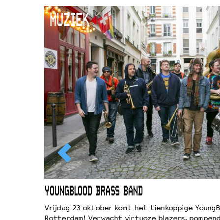
MUZIEK
EWOUD
YOUNGBLOOD BRASS BAND
d
Vrijdag 23 oktober komt het tienkoppige YoungB
Rotterdam! Verwacht virtuoze blazers, pompend