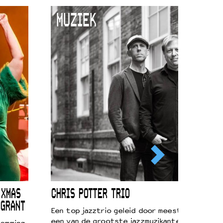
MUZIEK
 XMAS
CHRIS POTTER TRIO
 GRANT
Een top jazztrio geleid door meestersaxofonis
een van de grootste jazzmuzikanten van zijn g