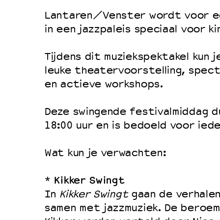
Filmprogramma’s VO/MBO
Lantaren/Venster wordt voor e
Speciale educatieprogramma’s
in een jazzpaleis speciaal voor ki
Tijdens dit muziekspektakel kun 
OVER LANTARENVENSTER
leuke theatervoorstelling, spec
Wat we doen
en actieve workshops.
Werken bij
Deze swingende festivalmiddag d
Wie is wie
18:00 uur en is bedoeld voor iede
Word vriend
Historie
Wat kun je verwachten:
Partners
Kikker Swingt
*
Huisregels
In
Kikker Swingt
gaan de verhalen
Privacyverklaring
samen met jazzmuziek. De beroe
Integriteits- en gedragscode