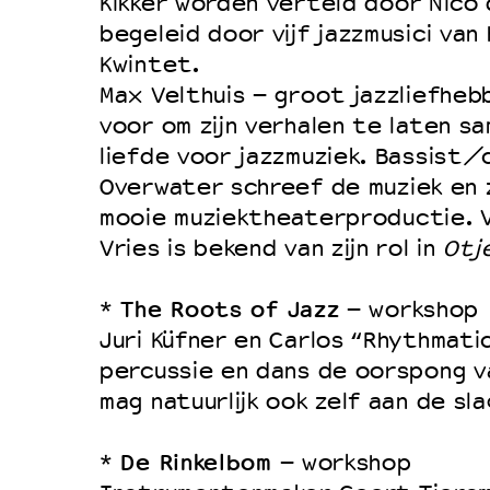
Kikker worden verteld door Nico d
Duurzaamheid
begeleid door vijf jazzmusici va
Kwintet.
Culturele boycot Israël
Max Velthuis – groot jazzliefheb
Ruimte voor artistieke vrijheid –
voor om zijn verhalen te laten s
liefde voor jazzmuziek. Bassist
Overwater schreef de muziek en
mooie muziektheaterproductie. V
Vries is bekend van zijn rol in
Otj
The Roots of Jazz
*
– workshop
Juri Küfner en Carlos “Rhythmati
percussie en dans de oorspong va
mag natuurlijk ook zelf aan de sla
De Rinkelbom
*
– workshop