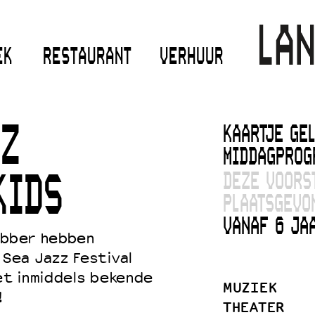
EK
RESTAURANT
VERHUUR
KAARTJE GEL
Z
MIDDAGPROGR
DEZE VOORS
KIDS
PLAATSGEVO
VANAF 6 JAA
ebber hebben
Sea Jazz Festival
t inmiddels bekende
MUZIEK
!
THEATER