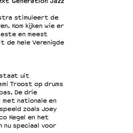
ext Generation Jazz
stra stimuleert de
n. Kom kijken wie er
 beste en meest
it de hele Verenigde
staat uit
emi Troost op drums
bas. De drie
 met nationale en
espeeld zoals Joey
co Kegel en het
 nu speciaal voor