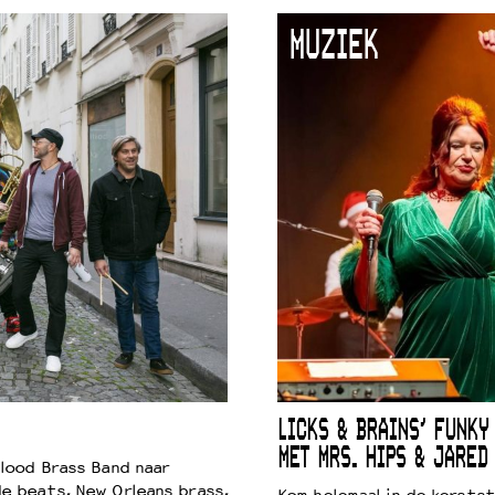
MUZIEK
LICKS & BRAINS’ FUNKY
MET MRS. HIPS & JARED
lood Brass Band naar
e beats, New Orleans brass,