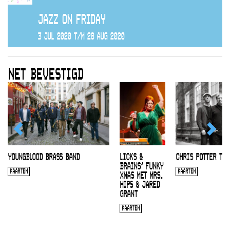
JAZZ ON FRIDAY
3 JUL 2020 T/M 28 AUG 2020
NET BEVESTIGD
YOUNGBLOOD BRASS BAND
LICKS &
CHRIS POTTER TRI
BRAINS’ FUNKY
KAARTEN
KAARTEN
XMAS MET MRS.
HIPS & JARED
GRANT
KAARTEN