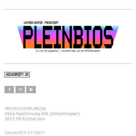
NIEUWSBRIEF? JA!
PRIVACYVERKLARING
Otto Reuchlinweg 996 (Wilhelminapier)
Film
3072 MD Rotterdam
Muziek
kassa:
010 2772277
Familie