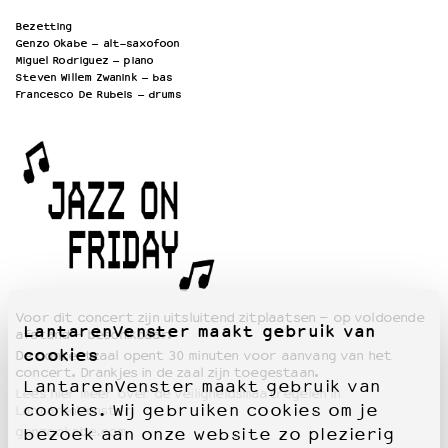
Bezetting
Genzo Okabe – alt-saxofoon
Miguel Rodriguez – piano
Steven Willem Zwanink – bas
Francesco De Rubeis – drums
Voor dit concert zijn uitsluitend zitplaatsen – op voldoende
LantarenVenster maakt gebruik van
afstand – beschikbaar.
cookies
De concertzaal opent 30 minuten voor aanvang van het
concert. Drankjes in de zaal zijn toegestaan.
LantarenVenster maakt gebruik van
Lees hier meer over de veiligheidsmaatregelen in
cookies. Wij gebruiken cookies om je
LantarenVenster.
genzookabe.com
bezoek aan onze website zo plezierig