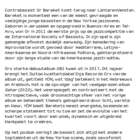
Contrabassist Or Bareket komt terug naar LantarenVenster.
Bareket is momenteel een van de meest gevraagde en
OVER LANTARENVENSTER
veelzijdige jonge bassisten in de New Yorkse jazzscene.
Wat we doen
Geboren in Jeruzalem en opgegroeid in Buenos-Aires en Tel-
Aviv, won Or in 2011 de eerste prijs op de jazzcompetitie van
Werken bij
de International Society of Bassists. In zijn spel is zijn
Wie is wie
gemengde afkomst duidelijk aanwezig. Zijn benadering van
Word vriend
improvisatie wordt gevoed door mediterrane, Latijns-
Amerikaanse en Noord-Afrikaanse folklore, geïnterpreteerd
Historie
door zijn lange studie van de Amerikaanse jazztraditie.
Partners
Ors sterke debuutalbum
OB1
kwam uit in 2017. Dit najaar
Huisregels
brengt het Duitse kwaliteitslabel Enja Records Ors vierde
Privacyverklaring
album uit, getiteld
YŌM
, wat ‘dag’ betekent in het Hebreeuws
Integriteits- en gedragscode
en Arabisch. Het is de opvolger van het veelgeprezen album
Sahar
(2022). Het weerspiegelt en contrasteert met de
Duurzaamheid
introspectieve, vaak droomachtige sfeer van het vorige
Culturele boycot Israël
album en behandelt thema’s geïnspireerd door licht, warmte
en kleur.
YŌM
biedt Barekets meest energieke, boeiende en
Ruimte voor artistieke vrijheid – VNPF
scherpe statement tot nu toe en zet de evolutie van het
kwartet voort door een uniek, dynamisch en uitgebreid
klankpalet te creëren.
Op het podium omringt de bassist zich altijd met andere
toptalenten uit de New Yorkse scene, zoals saxofonist