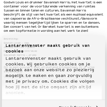
Godwin Louis en drummer Savannah Harris. Het kwartet is een
container voor de voortdurende verkenning van ruimtes
tussen en binnen talen en culturen. Savannah Harris
beschrijft de stijl van het kwartet als een muzikaal equivalent
van capoeira: de Afro-Braziliaanse vechtkunst/dansvorm
waarbij mensen tegelijkertijd lijken te sparren en te dansen.
Een concert van het Or Bareket kwartet is een buitenkans
om een topformatie in wording aan het werk te zien!
Bezetting:
Godwin Louis – sax
LantarenVenster maakt gebruik van
Jeremy Corren – piano
cookies
Or Bareket – contrabas
Savannah Harris – drums
LantarenVenster maakt gebruik van
cookies. Wij gebruiken cookies om je
Dit is een concert met uitsluitend zitplaatsen. Er is vrije
bezoek aan onze website zo plezierig
stoelkeuze.
mogelijk te maken en gaan zorgvuldig
orbareket.com
met je privacy om. Cookies die volgen
hoe jij met de site omgaat zijn altijd
anoniem.