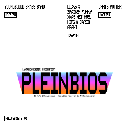
YOUNGBLOOD BRASS BAND
LICKS &
CHRIS POTTER TRI
BRAINS’ FUNKY
KAARTEN
KAARTEN
XMAS MET MRS.
HIPS & JARED
GRANT
KAARTEN
NIEUWSBRIEF? JA!