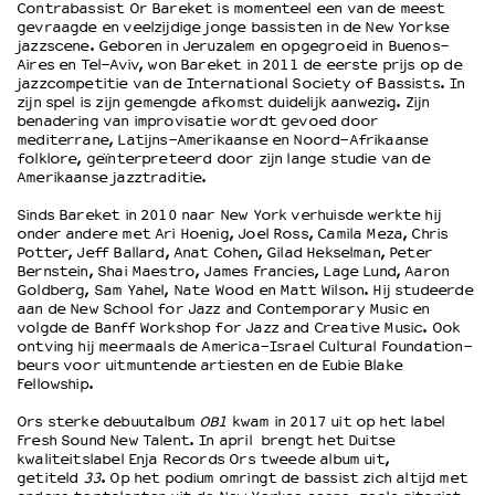
Contrabassist Or Bareket is momenteel een van de meest
gevraagde en veelzijdige jonge bassisten in de New Yorkse
jazzscene. Geboren in Jeruzalem en opgegroeid in Buenos-
OVER LANTARENVENSTER
Aires en Tel-Aviv, won Bareket in 2011 de eerste prijs op de
jazzcompetitie van de International Society of Bassists. In
Wat we doen
zijn spel is zijn gemengde afkomst duidelijk aanwezig. Zijn
Werken bij
benadering van improvisatie wordt gevoed door
Wie is wie
mediterrane, Latijns-Amerikaanse en Noord-Afrikaanse
folklore, geïnterpreteerd door zijn lange studie van de
Word vriend
Amerikaanse jazztraditie.
Historie
Sinds Bareket in 2010 naar New York verhuisde werkte hij
Partners
onder andere met Ari Hoenig, Joel Ross, Camila Meza, Chris
Huisregels
Potter, Jeff Ballard, Anat Cohen, Gilad Hekselman, Peter
Privacyverklaring
Bernstein, Shai Maestro, James Francies, Lage Lund, Aaron
Goldberg, Sam Yahel, Nate Wood en Matt Wilson. Hij studeerde
Integriteits- en gedragscode
aan de New School for Jazz and Contemporary Music en
Duurzaamheid
volgde de Banff Workshop for Jazz and Creative Music. Ook
ontving hij meermaals de America-Israel Cultural Foundation-
Culturele boycot Israël
beurs voor uitmuntende artiesten en de Eubie Blake
Ruimte voor artistieke vrijheid – VNPF
Fellowship.
Ors sterke debuutalbum
OB1
kwam in 2017 uit op het label
Fresh Sound New Talent. In april brengt het Duitse
kwaliteitslabel Enja Records Ors tweede album uit,
getiteld
33
. Op het podium omringt de bassist zich altijd met