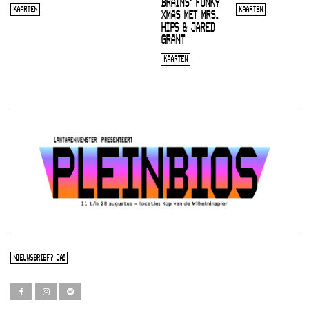
BRAINS’ FUNKY
KAARTEN
KAARTEN
XMAS MET MRS.
HIPS & JARED
GRANT
KAARTEN
NIEUWSBRIEF? JA!