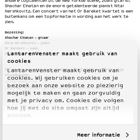
andere toptalenten uit de New Yorkse scene, zoals gitarist
Shachar Elnatan en de enorm getalenteerde pianist Nitai
Hershkovitz. Een concert van het Or Bareket kwartet is een
buitenkans om een topformatie in wording aan het werk te
zien.
Bezetting:
Shachar Elnatan – gitaar
Nitai Hershkovits – piano
Or Bareket – bass
LantarenVenster maakt gebruik van
Daniel Dor – drums
cookies
Dit is een concert met uitsluitend zitplaatsen. Er is vrije
LantarenVenster maakt gebruik van
stoelkeuze.
cookies. Wij gebruiken cookies om je
orbareket.com
bezoek aan onze website zo plezierig
Lees de recensie van het album
33
van Written in Music
mogelijk te maken en gaan zorgvuldig
met je privacy om. Cookies die volgen
hoe jij met de site omgaat zijn altijd
anoniem.
Meer informatie