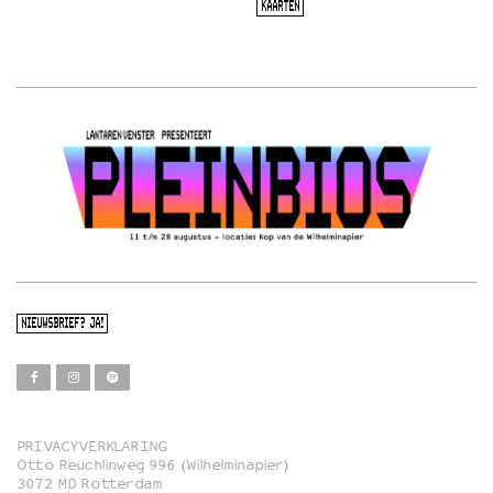
KAARTEN
NIEUWSBRIEF? JA!
PRIVACYVERKLARING
Otto Reuchlinweg 996 (Wilhelminapier)
Film
3072 MD Rotterdam