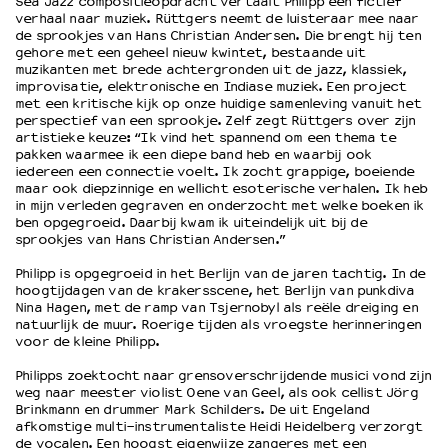
Sea Jazz compositieopdracht vertaalt Philipp een fictief
verhaal naar muziek. Rüttgers neemt de luisteraar mee naar
de sprookjes van Hans Christian Andersen. Die brengt hij ten
gehore met een geheel nieuw kwintet, bestaande uit
muzikanten met brede achtergronden uit de jazz, klassiek,
improvisatie, elektronische en Indiase muziek. Een project
met een kritische kijk op onze huidige samenleving vanuit het
perspectief van een sprookje. Zelf zegt Rüttgers over zijn
artistieke keuze: “Ik vind het spannend om een thema te
pakken waarmee ik een diepe band heb en waarbij ook
iedereen een connectie voelt. Ik zocht grappige, boeiende
maar ook diepzinnige en wellicht esoterische verhalen. Ik heb
in mijn verleden gegraven en onderzocht met welke boeken ik
ben opgegroeid. Daarbij kwam ik uiteindelijk uit bij de
sprookjes van Hans Christian Andersen.”
Philipp is opgegroeid in het Berlijn van de jaren tachtig. In de
hoogtijdagen van de krakersscene, het Berlijn van punkdiva
Nina Hagen, met de ramp van Tsjernobyl als reële dreiging en
natuurlijk de muur. Roerige tijden als vroegste herinneringen
voor de kleine Philipp.
Philipps zoektocht naar grensoverschrijdende musici vond zijn
weg naar meester violist Oene van Geel, als ook cellist Jörg
Brinkmann en drummer Mark Schilders. De uit Engeland
afkomstige multi-instrumentaliste Heidi Heidelberg verzorgt
de vocalen. Een hoogst eigenwijze zangeres met een