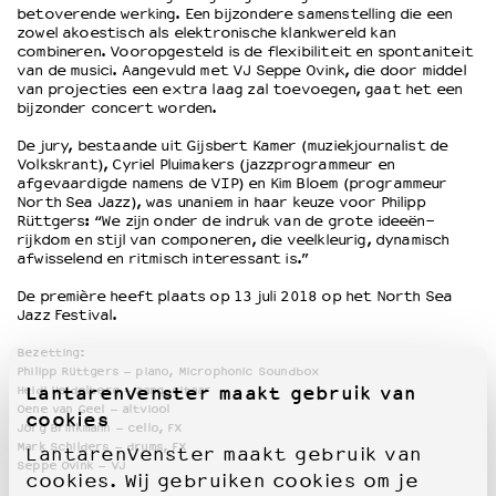
betoverende werking. Een bijzondere samenstelling die een
zowel akoestisch als elektronische klankwereld kan
combineren. Vooropgesteld is de flexibiliteit en spontaniteit
van de musici. Aangevuld met VJ Seppe Ovink, die door middel
van projecties een extra laag zal toevoegen, gaat het een
bijzonder concert worden.
De jury, bestaande uit Gijsbert Kamer (muziekjournalist de
Volkskrant), Cyriel Pluimakers (jazzprogrammeur en
afgevaardigde namens de VIP) en Kim Bloem (programmeur
North Sea Jazz), was unaniem in haar keuze voor Philipp
Rüttgers: “We zijn onder de indruk van de grote ideeën-
rijkdom en stijl van componeren, die veelkleurig, dynamisch
afwisselend en ritmisch interessant is.”
De première heeft plaats op 13 juli 2018 op het North Sea
Jazz Festival.
Bezetting:
Philipp Rüttgers – piano, Microphonic Soundbox
LantarenVenster maakt gebruik van
Heidi Heidelberg – zang, gitaar
Oene van Geel – altviool
cookies
Jörg Brinkmann – cello, FX
Mark Schilders – drums, FX
LantarenVenster maakt gebruik van
Seppe Ovink – VJ
cookies. Wij gebruiken cookies om je