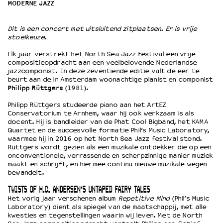
MODERNE JAZZ
OVER LANTARENVENSTER
Dit is een concert met uitsluitend zitplaatsen. Er is vrije
stoelkeuze.
Wat we doen
Werken bij
Elk jaar verstrekt het North Sea Jazz Festival een vrije
Wie is wie
compositieopdracht aan een veelbelovende Nederlandse
jazzcomponist. In deze zeventiende editie valt de eer te
Word vriend
beurt aan de in Amsterdam woonachtige pianist en componist
Historie
Philipp Rüttgers
(1981).
Partners
Philipp Rüttgers studeerde piano aan het ArtEZ
Huisregels
Conservatorium te Arnhem, waar hij ook werkzaam is als
docent. Hij is bandleider van de Phat Cool Bigband, het KAMA
Privacyverklaring
Quartet en de succesvolle formatie Phil’s Music Laboratory,
Integriteits- en gedragscode
waarmee hij in 2016 op het North Sea Jazz festival stond.
Duurzaamheid
Rüttgers wordt gezien als een muzikale ontdekker die op een
onconventionele, verrassende en scherpzinnige manier muziek
Culturele boycot Israël
maakt en schrijft, en hiermee continu nieuwe muzikale wegen
Ruimte voor artistieke vrijheid – VNPF
bewandelt.
TWISTS OF H.C. ANDERSEN’S UNTAPED FAIRY TALES
Het vorig jaar verschenen album
Repetitive Mind
(Phil’s Music
Laboratory) dient als spiegel van de maatschappij, met alle
kwesties en tegenstellingen waarin wij leven. Met de North