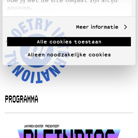
hoe jij met de site omgaat zijn altijd
anoniem.
poetryinternational.com
Meer informatie
Alle cookies toestaan
Alleen noodzakelijke cookies
PROGRAMMA