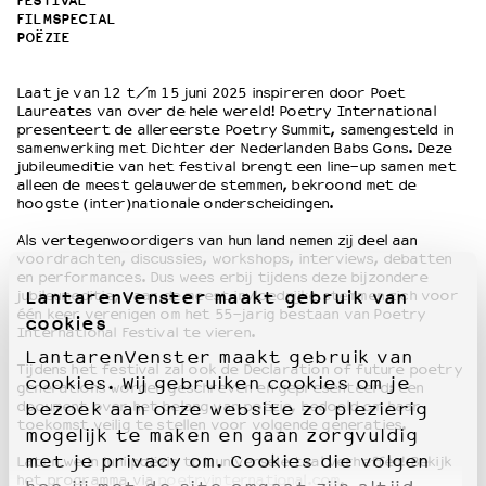
FESTIVAL
FILMSPECIAL
POËZIE
OVER LANTARENVENSTER
Wat we doen
Laat je van 12 t/m 15 juni 2025 inspireren door Poet
Werken bij
Laureates van over de hele wereld! Poetry International
presenteert de allereerste Poetry Summit, samengesteld in
Wie is wie
samenwerking met Dichter der Nederlanden Babs Gons. Deze
Word vriend
jubileumeditie van het festival brengt een line-up samen met
alleen de meest gelauwerde stemmen, bekroond met de
Historie
hoogste (inter)nationale onderscheidingen.
Partners
Huisregels
Als vertegenwoordigers van hun land nemen zij deel aan
voordrachten, discussies, workshops, interviews, debatten
Privacyverklaring
en performances. Dus wees erbij tijdens deze bijzondere
Integriteits- en gedragscode
LantarenVenster maakt gebruik van
jubileumeditie, waar de meest invloedrijke stemmen zich voor
één keer verenigen om het 55-jarig bestaan van Poetry
Duurzaamheid
cookies
International Festival te vieren.
Culturele boycot Israël
LantarenVenster maakt gebruik van
Tijdens het festival zal ook de Declaration of future poetry
Ruimte voor artistieke vrijheid – VNPF
cookies. Wij gebruiken cookies om je
generations worden geschreven en gepresenteerd: een
document over het belang van poëzie, bedoeld om haar
bezoek aan onze website zo plezierig
toekomst veilig te stellen voor volgende generaties.
mogelijk te maken en gaan zorgvuldig
met je privacy om. Cookies die volgen
Laten we in juni poëzie tot universele taal verheffen! Bekijk
het programma via
poetryinternational.com
.