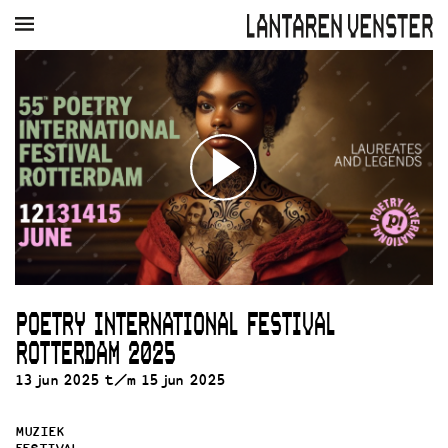
AGENDA
FILM
MUZIEK
RESTAURANT
VERHUUR
Winkelmandje
Zoek
PLAN JE BEZOEK
Openingstijden & contact
Bereikbaarheid
Kaartverkoop
POETRY INTERNATIONAL FESTIVAL
EDUCATIE
ROTTERDAM 2025
Schoolvoorstellingen
Filmprogramma’s Primair Onderwijs
13 jun 2025 t/m 15 jun 2025
Filmprogramma’s VO/MBO
Speciale educatieprogramma’s
MUZIEK