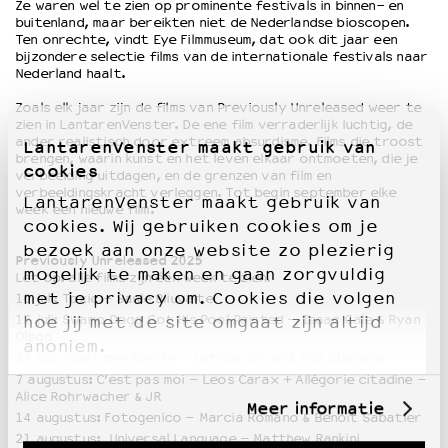
Ze waren wel te zien op prominente festivals in binnen- en
buitenland, maar bereikten niet de Nederlandse bioscopen.
Ten onrechte, vindt Eye Filmmuseum, dat ook dit jaar een
OVER LANTARENVENSTER
bijzondere selectie films van de internationale festivals naar
Nederland haalt.
Wat we doen
Werken bij
Zoals elk jaar zijn de films van Previously Unreleased weer te
zien in LantarenVenster. De ene film verraderlijk luchtig, de
Wie is wie
ander realistisch door extreem absurdisme. Films die troost
LantarenVenster maakt gebruik van
Word vriend
brengen, waarin kunst en het leven elkaar ontmoeten, die je
cookies
Historie
verbeelding uitdagen, en de grenzen van film en
verbeeldingskracht verleggen. Tot begin september elke
Partners
LantarenVenster maakt gebruik van
week een nieuwe film.
Huisregels
cookies. Wij gebruiken cookies om je
Privacyverklaring
bezoek aan onze website zo plezierig
Previously Unreleased 2025
Integriteits- en gedragscode
mogelijk te maken en gaan zorgvuldig
Let op: alle films zijn één week te zien.
Duurzaamheid
met je privacy om. Cookies die volgen
10 juli: Toxic – Saule Bliuvaite
Culturele boycot Israël
17 juli: Swamp Dogg Got His Pool Painted – Isaac Gale & Ryan
hoe jij met de site omgaat zijn altijd
Olson
Ruimte voor artistieke vrijheid – VNPF
anoniem.
24 juli: Agarrame fuerte – Leticia Jorge & Ana Guevara
7 augustus: C’est pas moi – Leos Carax + Allégorie citadine –
Alice Rohrwacher & JR
Meer informatie
14 augustus: Fotogenico – Marcia Romano & Benoit Sabatier
21 augustus: Universal Language – Matthew Rankini