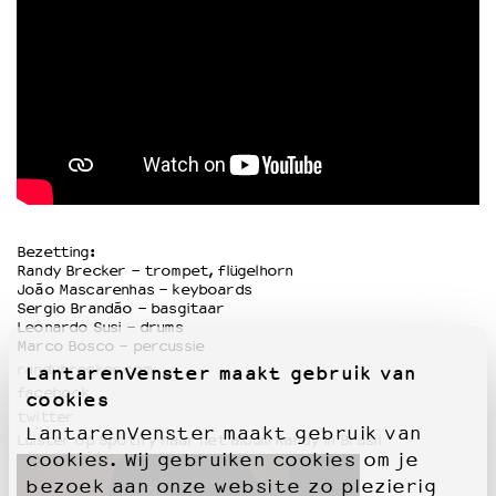
Bezetting:
Randy Brecker - trompet, flügelhorn
João Mascarenhas - keyboards
Sergio Brandão - basgitaar
Leonardo Susi - drums
Marco Bosco - percussie
randybrecker.com
LantarenVenster maakt gebruik van
facebook
cookies
twitter
LantarenVenster maakt gebruik van
Luister op Spotify naar het album Randy in Brasil
cookies. Wij gebruiken cookies om je
bezoek aan onze website zo plezierig