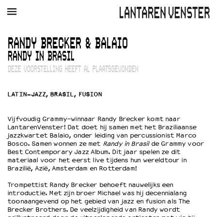
AGENDA
FILM
MUZIEK
RESTAURANT
VERHUUR
RANDY BRECKER & BALAIO
RANDY IN BRASIL
Winkelmandje
Zoek
DEZE VOORSTELLING HEEFT AL PLAATSGEVONDEN
PLAN JE BEZOEK
LATIN-JAZZ, BRASIL, FUSION
Openingstijden & contact
Bereikbaarheid
Vijfvoudig Grammy-winnaar Randy Brecker komt naar
Kaartverkoop
LantarenVenster! Dat doet hij samen met het Braziliaanse
jazzkwartet Balaio, onder leiding van percussionist Marco
Bosco. Samen wonnen ze met
Randy in Brasil
de Grammy voor
Best Contemporary Jazz Album. Dit jaar spelen ze dit
EDUCATIE
materiaal voor het eerst live tijdens hun wereldtour in
Brazilië, Azië, Amsterdam en Rotterdam!
Schoolvoorstellingen
Filmprogramma’s Primair Onderwijs
Trompettist Randy Brecker behoeft nauwelijks een
introductie. Met zijn broer Michael was hij decennialang
Filmprogramma’s VO/MBO
toonaangevend op het gebied van jazz en fusion als The
Speciale educatieprogramma’s
Brecker Brothers. De veelzijdigheid van Randy wordt