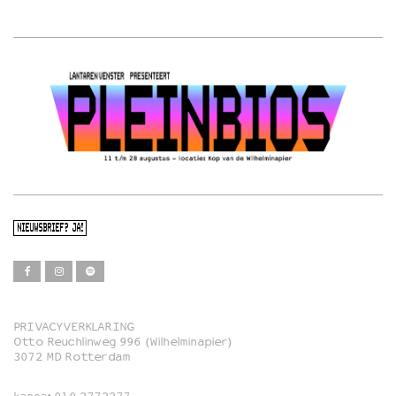
NIEUWSBRIEF? JA!
PRIVACYVERKLARING
Otto Reuchlinweg 996 (Wilhelminapier)
Film
3072 MD Rotterdam
Muziek