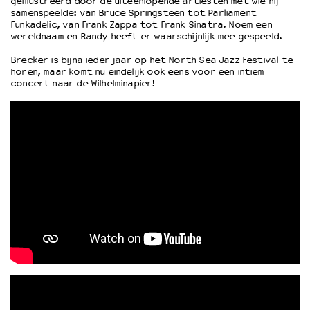
geïllustreerd door de uiteenlopende artiesten met wie hij
samenspeelde: van Bruce Springsteen tot Parliament
Funkadelic, van Frank Zappa tot Frank Sinatra. Noem een
OVER LANTARENVENSTER
wereldnaam en Randy heeft er waarschijnlijk mee gespeeld.
Wat we doen
Brecker is bijna ieder jaar op het North Sea Jazz Festival te
Werken bij
horen, maar komt nu eindelijk ook eens voor een intiem
concert naar de Wilhelminapier!
Wie is wie
Word vriend
Historie
Partners
Huisregels
Privacyverklaring
Integriteits- en gedragscode
Duurzaamheid
Culturele boycot Israël
Ruimte voor artistieke vrijheid – VNPF