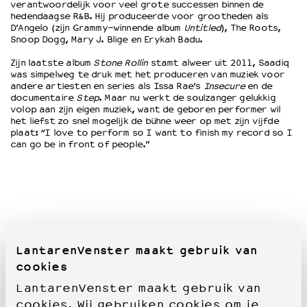
verantwoordelijk voor veel grote successen binnen de
hedendaagse R&B. Hij produceerde voor grootheden als
D’Angelo (zijn Grammy-winnende album
Untitled
), The Roots,
Snoop Dogg, Mary J. Blige en Erykah Badu.
Zijn laatste album
Stone Rollin
stamt alweer uit 2011, Saadiq
was simpelweg te druk met het produceren van muziek voor
andere artiesten en series als Issa Rae’s
Insecure
en de
documentaire
Step
. Maar nu werkt de soulzanger gelukkig
volop aan zijn eigen muziek, want de geboren performer wil
het liefst zo snel mogelijk de bühne weer op met zijn vijfde
plaat: “I love to perform so I want to finish my record so I
can go be in front of people.”
LantarenVenster maakt gebruik van
cookies
LantarenVenster maakt gebruik van
cookies. Wij gebruiken cookies om je