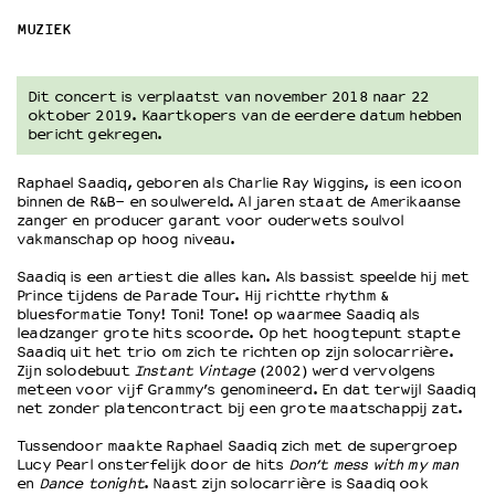
MUZIEK
OVER LANTARENVENSTER
Wat we doen
Dit concert is verplaatst van november 2018 naar 22
Werken bij
oktober 2019. Kaartkopers van de eerdere datum hebben
bericht gekregen.
Wie is wie
Word vriend
Raphael Saadiq, geboren als Charlie Ray Wiggins, is een icoon
Historie
binnen de R&B- en soulwereld. Al jaren staat de Amerikaanse
Partners
zanger en producer garant voor ouderwets soulvol
vakmanschap op hoog niveau.
Huisregels
Privacyverklaring
Saadiq is een artiest die alles kan. Als bassist speelde hij met
Prince tijdens de Parade Tour. Hij richtte rhythm &
Integriteits- en gedragscode
bluesformatie Tony! Toni! Tone! op waarmee Saadiq als
Duurzaamheid
leadzanger grote hits scoorde. Op het hoogtepunt stapte
Culturele boycot Israël
Saadiq uit het trio om zich te richten op zijn solocarrière.
Zijn solodebuut
Instant Vintage
(2002) werd vervolgens
Ruimte voor artistieke vrijheid – VNPF
meteen voor vijf Grammy’s genomineerd. En dat terwijl Saadiq
net zonder platencontract bij een grote maatschappij zat.
Tussendoor maakte Raphael Saadiq zich met de supergroep
Lucy Pearl onsterfelijk door de hits
Don’t mess with my man
en
Dance tonight
. Naast zijn solocarrière is Saadiq ook