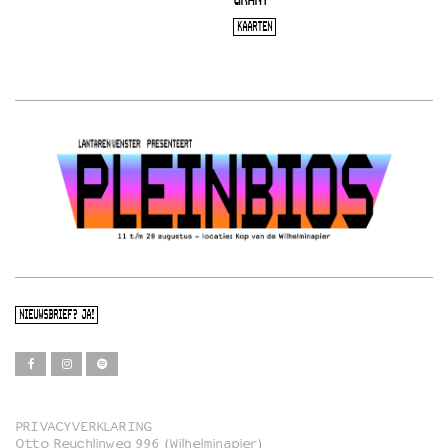
KAARTEN
NIEUWSBRIEF? JA!
PRIVACYVERKLARING
Otto Reuchlinweg 996 (Wilhelminapier)
Film