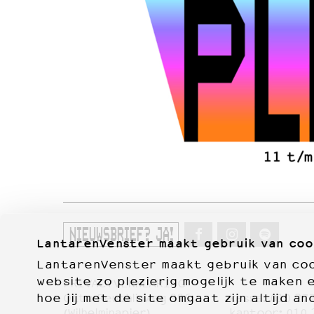
NIEUWSBRIEF? JA!
LantarenVenster maakt gebruik van coo
LantarenVenster maakt gebruik van cook
website zo plezierig mogelijk te maken 
PRIVACYVERKLARING
hoe jij met de site omgaat zijn altijd an
Otto Reuchlinweg 996
kassa:
010 27
(Wilhelminapier)
kantoor:
010 