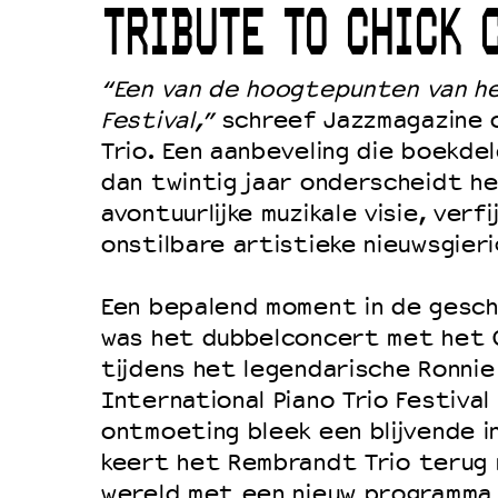
TRIBUTE TO CHICK 
Duurzaamheid
Culturele boycot Israël
“Een van de hoogtepunten van h
Ruimte voor artistieke vrijheid –
Festival,”
schreef Jazzmagazine 
Trio. Een aanbeveling die boekde
dan twintig jaar onderscheidt he
avontuurlijke muzikale visie, verf
onstilbare artistieke nieuwsgieri
Een bepalend moment in de gesch
was het dubbelconcert met het C
tijdens het legendarische Ronnie
International Piano Trio Festival 
ontmoeting bleek een blijvende i
keert het Rembrandt Trio terug n
wereld met een nieuw programma 