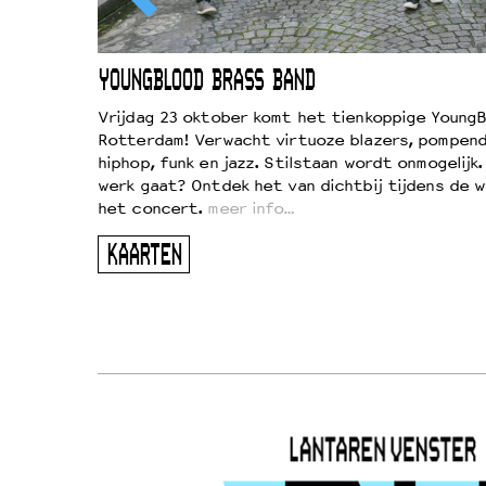
EWOUD
YOUNGBLOOD BRASS BAND
d
Vrijdag 23 oktober komt het tienkoppige YoungB
Rotterdam! Verwacht virtuoze blazers, pompend
!
hiphop, funk en jazz. Stilstaan wordt onmogelijk
vond
werk gaat? Ontdek het van dichtbij tijdens de 
kers
het concert.
meer info…
ugen
KAARTEN