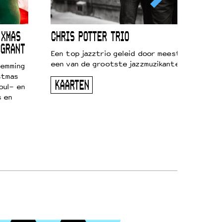
 XMAS
CHRIS POTTER TRIO
 GRANT
Een top jazztrio geleid door meestersaxofonis
een van de grootste jazzmuzikanten van zijn g
temming
stmas
KAARTEN
oul- en
s en