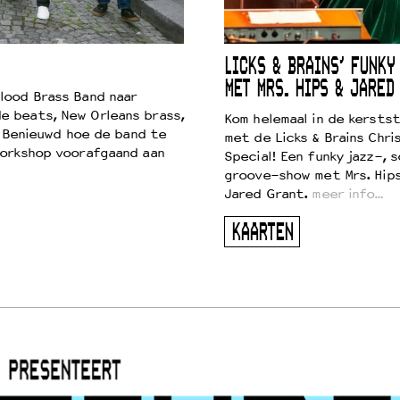
LICKS & BRAINS’ FUNKY
MET MRS. HIPS & JARED
lood Brass Band naar
e beats, New Orleans brass,
Kom helemaal in de kersts
. Benieuwd hoe de band te
met de Licks & Brains Chri
workshop voorafgaand aan
Special! Een funky jazz-, s
groove-show met Mrs. Hip
Jared Grant.
meer info…
KAARTEN