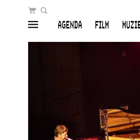
Winkelmandje
Zoek
AGENDA
FILM
MUZI
PLAN JE BEZOEK
Openingstijden & contact
Bereikbaarheid
Kaartverkoop
EDUCATIE
Schoolvoorstellingen
Filmprogramma’s Primair Onderwijs