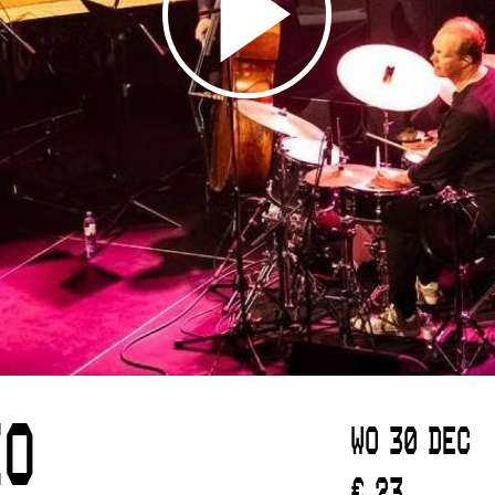
IO
WO 30 DEC
€ 23