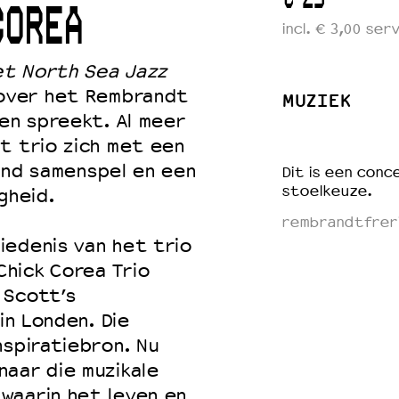
COREA
incl. € 3,00 se
et North Sea Jazz
 VNPF
over het Rembrandt
MUZIEK
len spreekt. Al meer
t trio zich met een
ijnd samenspel en een
Dit is een conce
stoelkeuze.
gheid.
rembrandtfreri
iedenis van het trio
hick Corea Trio
 Scott’s
in Londen. Die
nspiratiebron. Nu
aar die muzikale
waarin het leven en